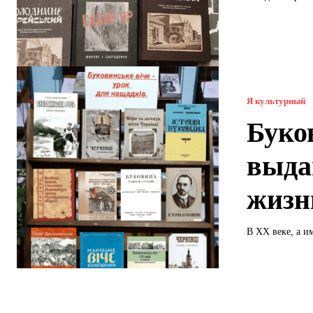
Я культурный
Буко
выда
жизн
В ХХ веке, а им