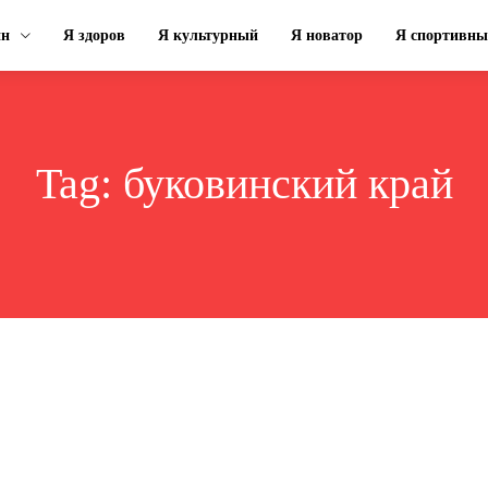
ин
Я здоров
Я культурный
Я новатор
Я спортивн
Tag:
буковинский край