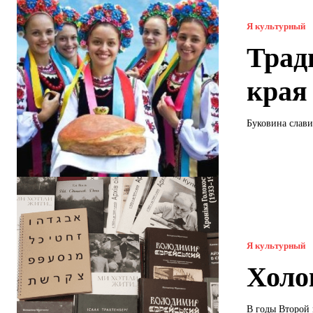
Я культурный
Трад
края
Буковина слави
Я культурный
Холо
В годы Второй 