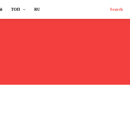
ый
ТОП
RU
Search