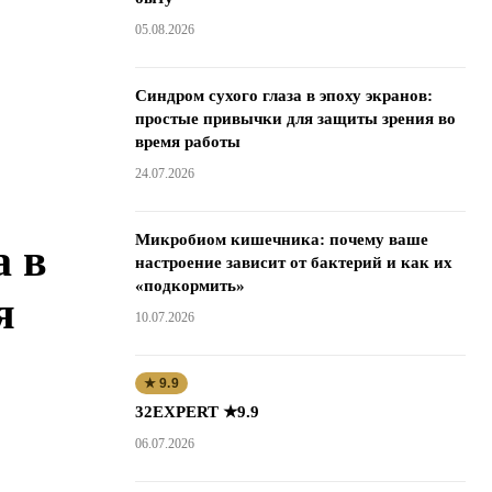
05.08.2026
Синдром сухого глаза в эпоху экранов:
простые привычки для защиты зрения во
время работы
24.07.2026
Микробиом кишечника: почему ваше
а в
настроение зависит от бактерий и как их
«подкормить»
я
10.07.2026
★ 9.9
32EXPERT ★9.9
06.07.2026