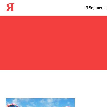
Я
Я Черновчан