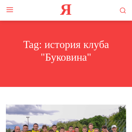
Я
Tag:
история клуба
"Буковина"