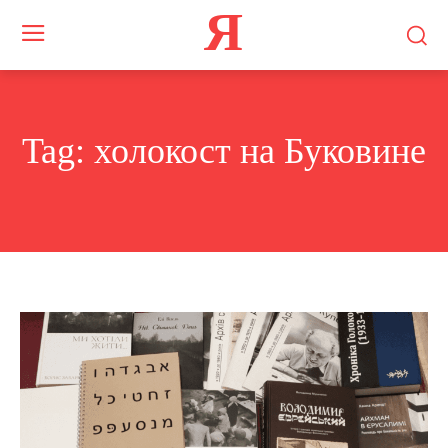
Я
Tag:
холокост на Буковине