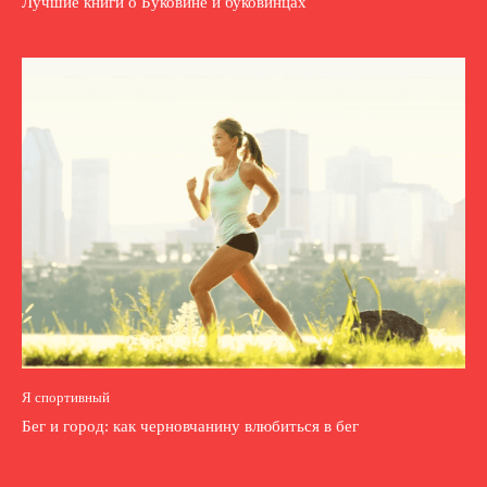
Лучшие книги о Буковине и буковинцах
Я спортивный
Бег и город: как черновчанину влюбиться в бег