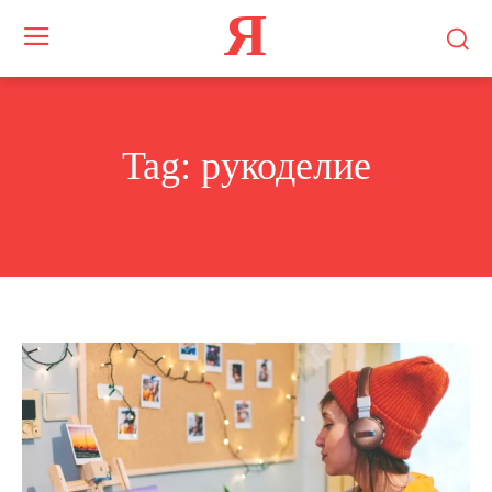
Я
Tag:
рукоделие