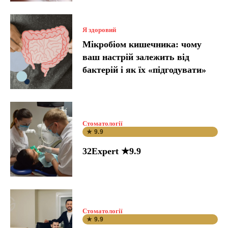
Я здоровий
Мікробіом кишечника: чому
ваш настрій залежить від
бактерій і як їх «підгодувати»
Стоматології
★ 9.9
32Expert ★9.9
Стоматології
★ 9.9