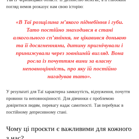
погляд немов розказує нам свою історію:
«В Таї розщілина м’якого піднебіння і губи.
Тато постійно знаходився в стані
алкогольного сп’яніння, не цікавився донькою
та її досягненнями, дитину пригнічували і
принижували через зовнішній вигляд. Вона
росла із почуттям вини за власну
неповноцінність, про яку їй постійно
нагадував тато».
У результаті для Таї характерна замкнутість, відчуження, почуття
провини та неповноцінності. Для дівчинки є проблемою
довіритися людям, перевагу надає самотності. Тая перебуває в
постійному депресивному стані.
Чому ці проєкти є важливими для кожного
з нас?