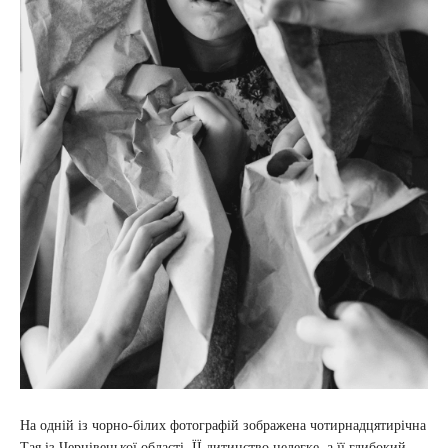
На одній із чорно-білих фотографій зображена чотирнадцятирічна
Тая із Чернівецької області. ЇЇ дитинство нелегке, а її глибокий