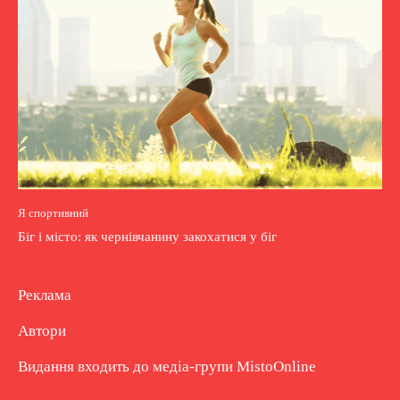
Я спортивний
Біг і місто: як чернівчанину закохатися у біг
Реклама
Автори
Видання входить до медіа-групи
MistoOnline