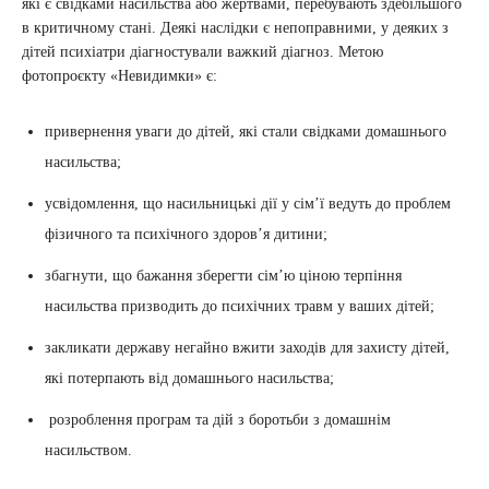
які є свідками насильства або жертвами, перебувають здебільшого
в критичному стані. Деякі наслідки є непоправними, у деяких з
дітей психіатри діагностували важкий діагноз. Метою
фотопроєкту «Невидимки» є:
привернення уваги до дітей, які стали свідками домашнього
насильства;
усвідомлення, що насильницькі дії у сім’ї ведуть до проблем
фізичного та психічного здоров’я дитини;
збагнути, що бажання зберегти сім’ю ціною терпіння
насильства призводить до психічних травм у ваших дітей;
закликати державу негайно вжити заходів для захисту дітей,
які потерпають від домашнього насильства;
розроблення програм та дій з боротьби з домашнім
насильством.