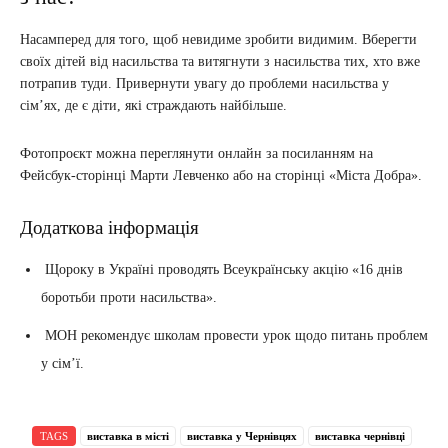
Насамперед для того, щоб невидиме зробити видимим. Вберегти
своїх дітей від насильства та витягнути з насильства тих, хто вже
потрапив туди. Привернути увагу до проблеми насильства у
сім’ях, де є діти, які страждають найбільше.
Фотопроєкт можна переглянути онлайн за посиланням на
Фейсбук-сторінці Марти Левченко або на сторінці «Міста Добра».
Додаткова інформація
Щороку в Україні проводять Всеукраїнську акцію «16 днів
боротьби проти насильства».
МОН рекомендує школам провести урок щодо питань проблем
у сім’ї.
TAGS
виставка в місті
виставка у Чернівцях
виставка чернівці