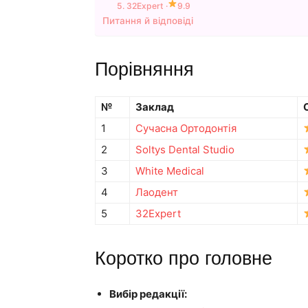
5. 32Expert ·
9.9
Питання й відповіді
Порівняння
№
Заклад
1
Сучасна Ортодонтія
2
Soltys Dental Studio
3
White Medical
4
Лаодент
5
32Expert
Коротко про головне
Вибір редакції: