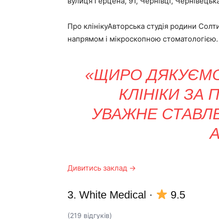
вулиця Герцена, 91, Чернівці, Чернівецька
Про клінікуАвторська студія родини Солти
напрямом і мікроскопною стоматологією.
«ЩИРО ДЯКУЄМО
КЛІНІКИ ЗА
УВАЖНЕ СТАВЛ
Дивитись заклад →
3. White Medical
·
9.5
(219 відгуків)