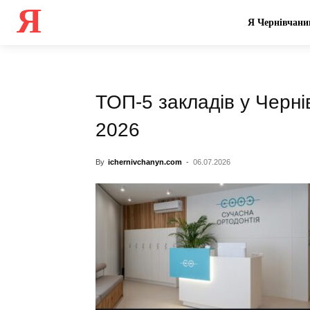
Я
Я Чернівчани
ТОП-5 закладів у Черні
2026
By
ichernivchanyn.com
-
06.07.2026