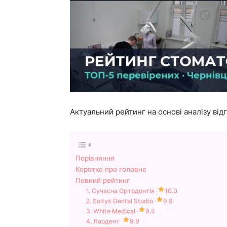
Актуальний рейтинг на основі аналізу відг
Порівняння
Коротко про головне
Повний рейтинг
1. Сучасна Ортодонтія ·
10.0
2. Soltys Dental Studio ·
9.9
3. White Medical ·
9.5
4. Лаодент ·
9.9