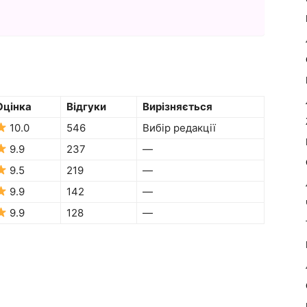
Оцінка
Відгуки
Вирізняється
10.0
546
Вибір редакції
9.9
237
—
9.5
219
—
9.9
142
—
9.9
128
—