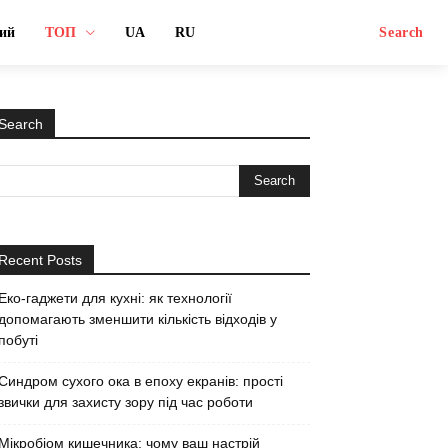
ий
ТОП
UA
RU
Search
Search
Recent Posts
Еко-гаджети для кухні: як технології
допомагають зменшити кількість відходів у
побуті
Синдром сухого ока в епоху екранів: прості
звички для захисту зору під час роботи
Мікробіом кишечника: чому ваш настрій