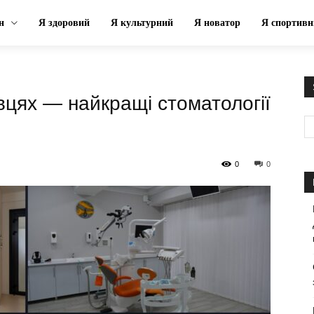
н
Я здоровий
Я культурний
Я новатор
Я спортивн
вцях — найкращі стоматології
0
0