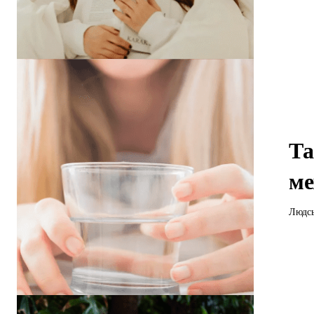
Та
ме
Людсь