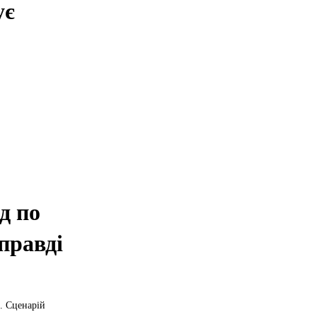
ує
д по
правді
. Сценарій