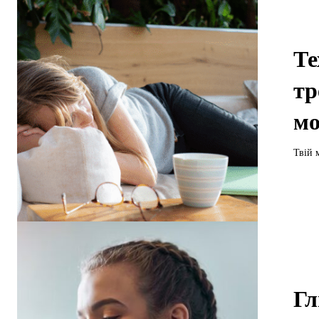
Те
тр
мо
Твій 
Гл