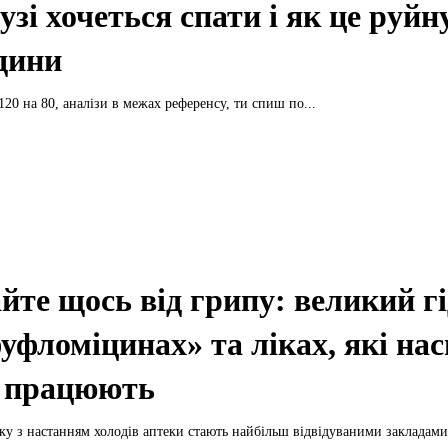
узі хочеться спати і як це руйн
дини
120 на 80, аналізи в межах референсу, ти спиш по...
йте щось від грипу: великий гі
уфломіцинах» та ліках, які нас
 працюють
у з настанням холодів аптеки стають найбільш відвідуваними закладами