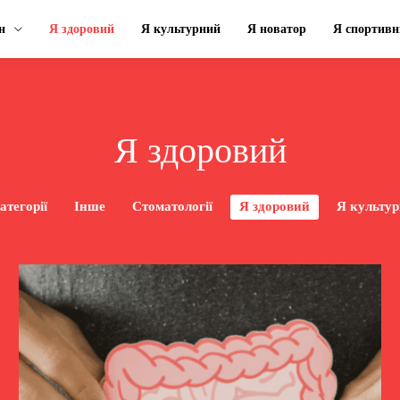
н
Я здоровий
Я культурний
Я новатор
Я спортивн
Я здоровий
атегорії
Інше
Стоматології
Я здоровий
Я культу