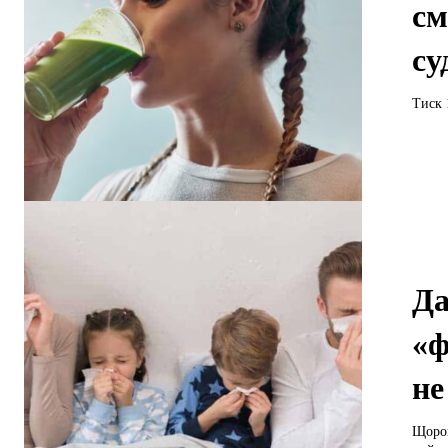
см
су
Тиск 
Да
«ф
не
Щорок