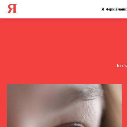
Я
Я Чернівчани
Без к