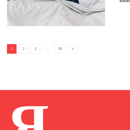
майже
...
1
2
3
38
Я