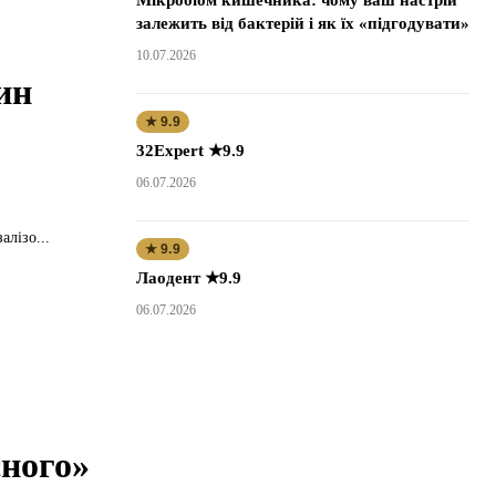
Мікробіом кишечника: чому ваш настрій
залежить від бактерій і як їх «підгодувати»
10.07.2026
ин
★ 9.9
32Expert ★9.9
06.07.2026
алізо...
★ 9.9
Лаодент ★9.9
06.07.2026
сного»