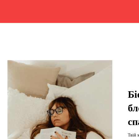
Бі
бл
сп
Твій 