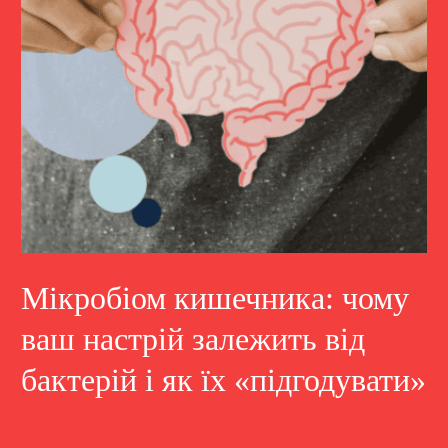
Мікробіом кишечника: чому
ваш настрій залежить від
бактерій і як їх «підгодувати»