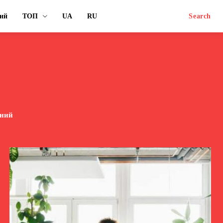
ий
ТОП
UA
RU
Search
рний