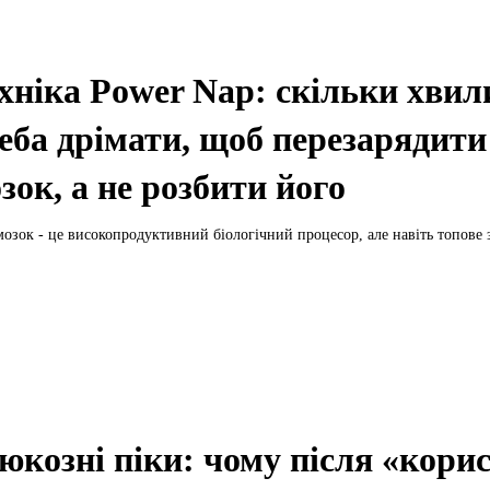
хніка Power Nap: скільки хвил
еба дрімати, щоб перезарядити
зок, а не розбити його
мозок - це високопродуктивний біологічний процесор, але навіть топове з
юкозні піки: чому після «кори