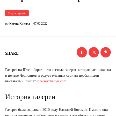
Я культурный
07.06.2022
Karina Kubitsa
By
SHARE
Галерея на Штейнбарге – это частная галерея, которая расположена
в центре Черновцов и радует местных своими необычными
выставками, пишет
ichernivchanyn.com
.
История галереи
Галерея была создана в 2010 году Натальей Богомаз. Именно она
решила превратить заброшенное здание в арт объект и в самом