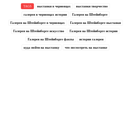
TAGS
выставки в черновцах
выставки творчество
галерея в черновцах история
Галерея на Штейнборге
Галерея на Штейнборге в черновцах
Галерея на Штейнборге выставки
Галерея на Штейнборге искусство
Галерея на Штейнборге история
Галерея на Штейнборге факты
история галереи
куда пойти на выставку
что посмотреть на выставке