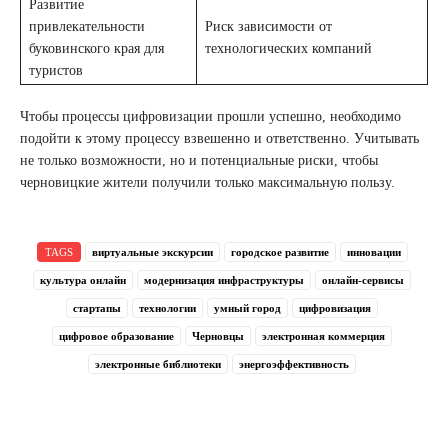
Развитие
привлекательности
Риск зависимости от
буковинского края для
технологических компаний
туристов
Чтобы процессы цифровизации прошли успешно, необходимо
подойти к этому процессу взвешенно и ответственно. Учитывать
не только возможности, но и потенциальные риски, чтобы
черновицкие жители получили только максимальную пользу.
TAGS
виртуальные экскурсии
городское развитие
инновации
культура онлайн
модернизация инфраструктуры
онлайн-сервисы
стартапы
технологии
умный город
цифровизация
цифровое образование
Черновцы
электронная коммерция
электронные библиотеки
энергоэффективность