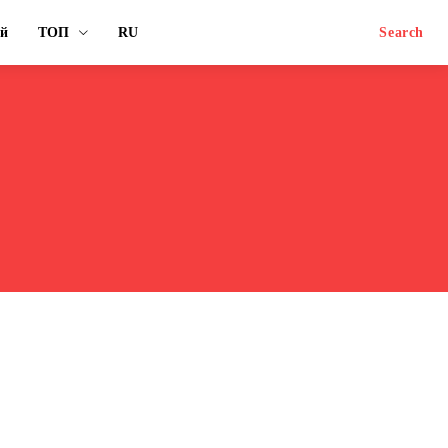
ый
ТОП
RU
Search