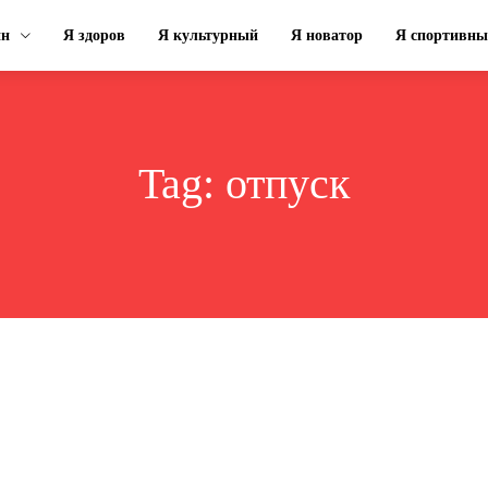
ин
Я здоров
Я культурный
Я новатор
Я спортивн
Tag:
отпуск