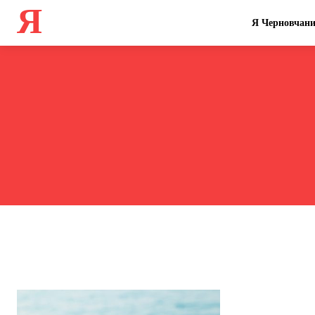
Я
Я Черновчан