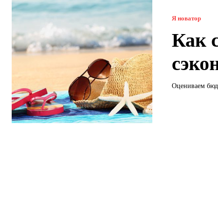
Я новатор
Как 
сэко