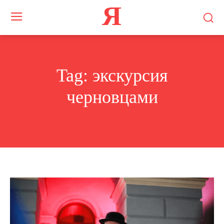
Я
Tag:
экскурсия
черновцами