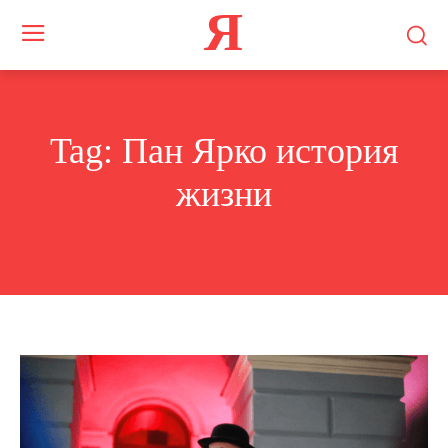
Я
Tag:
Пан Ярко история
жизни