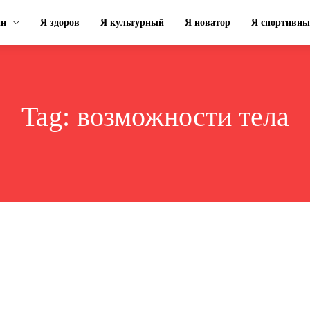
ин
Я здоров
Я культурный
Я новатор
Я спортивн
Tag:
возможности тела