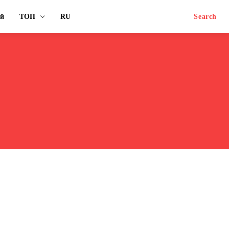
ый
ТОП
RU
Search