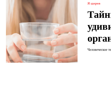
Я здоров
Тайн
удив
орга
Человеческое т