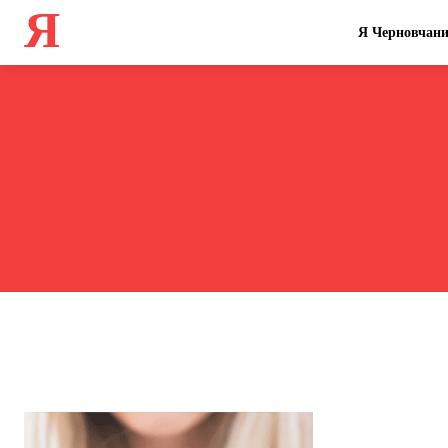
Я
Я Черновчан