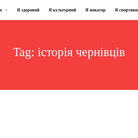
н
Я здоровий
Я культурний
Я новатор
Я спортивн
Tag:
історія чернівців