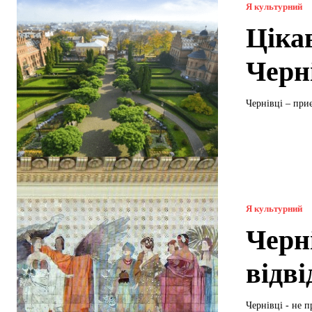
Я культурний
Ціка
Черн
Чернівці – приє
Я культурний
Черні
відв
Чернівці - не п