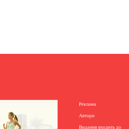
Реклама
Автори
Видання входить до