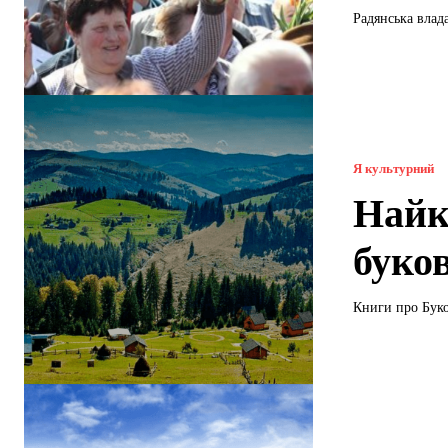
Радянська влад
Я культурний
Найк
буко
Книги про Буко