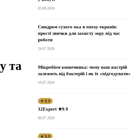
05.08.2026
Синдром сухого ока в епоху екранів:
прості звички для захисту зору під час
роботи
24.07.2026
у та
Мікробіом кишечника: чому ваш настрій
залежить від бактерій і як їх «підгодувати»
10.07.2026
★ 9.9
32Expert ★9.9
06.07.2026
★ 9.9