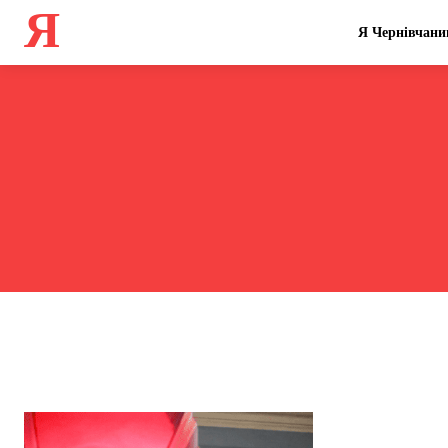
Я
Я Чернівчани