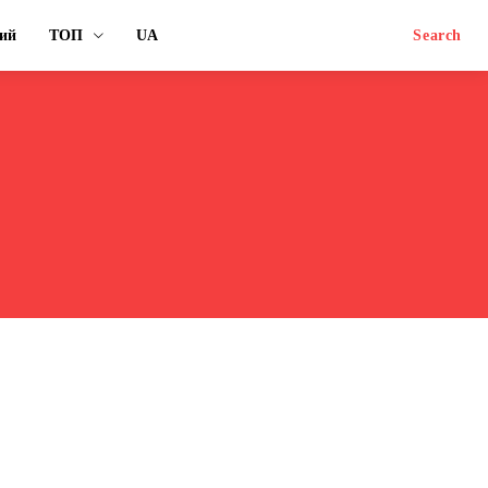
ий
ТОП
UA
Search