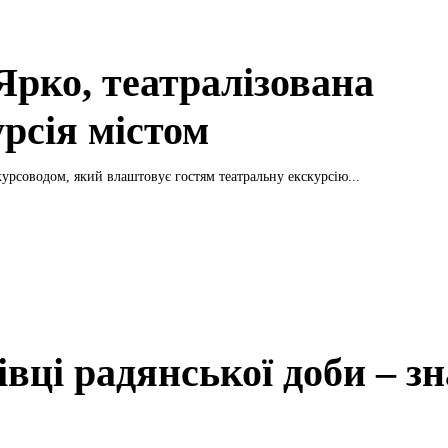
Ярко, театралізована
урсія містом
курсоводом, який влаштовує гостям театральну екскурсію...
вці радянської доби – зн