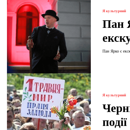
Я культурний
Пан 
екск
Пан Ярко є екс
Я культурний
Черні
події