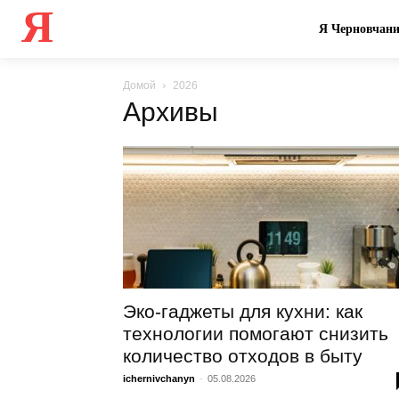
Я
Я Черновчан
Домой
2026
Архивы
Эко-гаджеты для кухни: как
технологии помогают снизить
количество отходов в быту
ichernivchanyn
-
05.08.2026