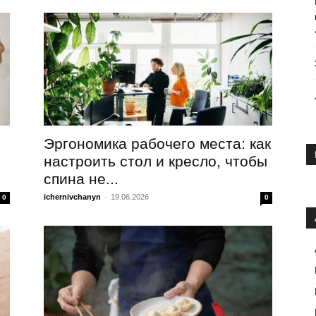
Эргономика рабочего места: как
настроить стол и кресло, чтобы
спина не...
ichernivchanyn
-
19.06.2026
0
0