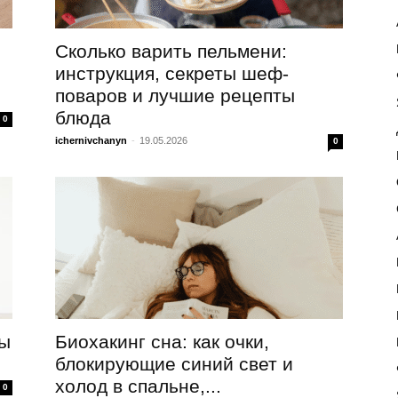
Сколько варить пельмени:
инструкция, секреты шеф-
поваров и лучшие рецепты
блюда
0
ichernivchanyn
-
19.05.2026
0
вы
Биохакинг сна: как очки,
блокирующие синий свет и
холод в спальне,...
0