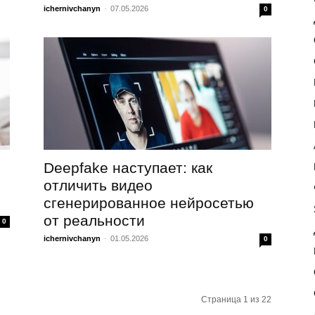
ichernivchanyn
-
07.05.2026
0
Deepfake наступает: как
отличить видео
сгенерированное нейросетью
от реальности
0
ichernivchanyn
-
01.05.2026
0
Страница 1 из 22