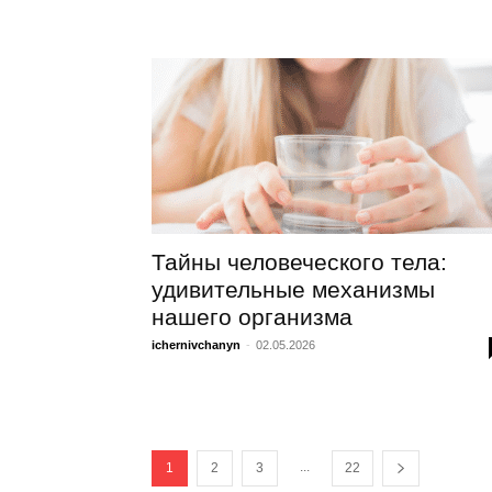
Тайны человеческого тела:
удивительные механизмы
нашего организма
ichernivchanyn
-
02.05.2026
...
1
2
3
22