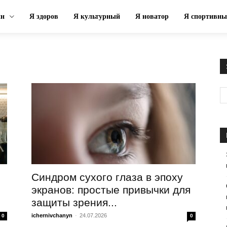
ин
Я здоров
Я культурный
Я новатор
Я спортивн
Синдром сухого глаза в эпоху
экранов: простые привычки для
защиты зрения...
ichernivchanyn
-
24.07.2026
0
0