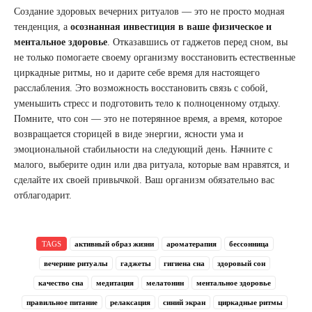
Создание здоровых вечерних ритуалов — это не просто модная
тенденция, а
осознанная инвестиция в ваше физическое и
ментальное здоровье
. Отказавшись от гаджетов перед сном, вы
не только помогаете своему организму восстановить естественные
циркадные ритмы, но и дарите себе время для настоящего
расслабления. Это возможность восстановить связь с собой,
уменьшить стресс и подготовить тело к полноценному отдыху.
Помните, что сон — это не потерянное время, а время, которое
возвращается сторицей в виде энергии, ясности ума и
эмоциональной стабильности на следующий день. Начните с
малого, выберите один или два ритуала, которые вам нравятся, и
сделайте их своей привычкой. Ваш организм обязательно вас
отблагодарит.
TAGS
активный образ жизни
ароматерапия
бессонница
вечерние ритуалы
гаджеты
гигиена сна
здоровый сон
качество сна
медитация
мелатонин
ментальное здоровье
правильное питание
релаксация
синий экран
циркадные ритмы