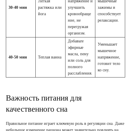
Легкая
напряжение и
мышечные
30-40 мин
растяжка или
улучшить
зажимы и
йога
кровообраще
способствует
ние, не
релаксации.
перегружая
организм.
Добавьте
Уменьшает
эфирные
мышечное
масла, пену
40-50 мин
Теплая ванна
напряжение,
или соль для
готовит тело
полного
ко сну.
расслабления.
Важность питания для
качественного сна
Правильное питание играет ключевую роль в регуляции сна. Даже
небольшое изменение рациона может значительно повлиять на