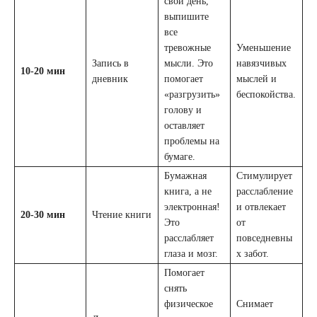
свой день,
выпишите
все
тревожные
Уменьшение
Запись в
мысли. Это
навязчивых
10-20 мин
дневник
помогает
мыслей и
«разгрузить»
беспокойства.
голову и
оставляет
проблемы на
бумаге.
Бумажная
Стимулирует
книга, а не
расслабление
электронная!
и отвлекает
20-30 мин
Чтение книги
Это
от
расслабляет
повседневны
глаза и мозг.
х забот.
Помогает
снять
физическое
Снимает