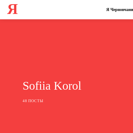
Я
Я Черновчан
Sofiia Korol
48 ПОСТЫ