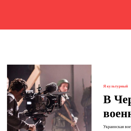
Я культурный
В Че
воен
Украинская вое