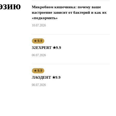
оэзию
Микробиом кишечника: почему ваше
настроение зависит от бактерий и как их
«подкормить»
10.07.2026
★ 9.9
32EXPERT ★9.9
06.07.2026
★ 9.9
ЛАОДЕНТ ★9.9
06.07.2026