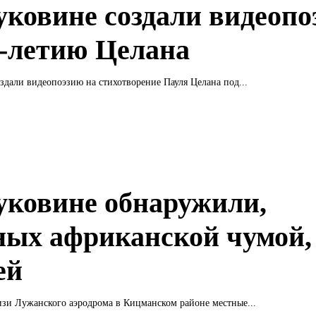
уковине создали видеоп
0-летию Целана
здали видеопоэзию на стихотворение Пауля Целана под...
уковине обнаружили,
ных африканской чумой,
ей
изи Лужанского аэродрома в Кицманском районе местные...