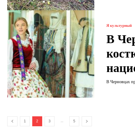
Я культурный
В Че
кост
наци
В Черновцах пр
...
1
2
3
5