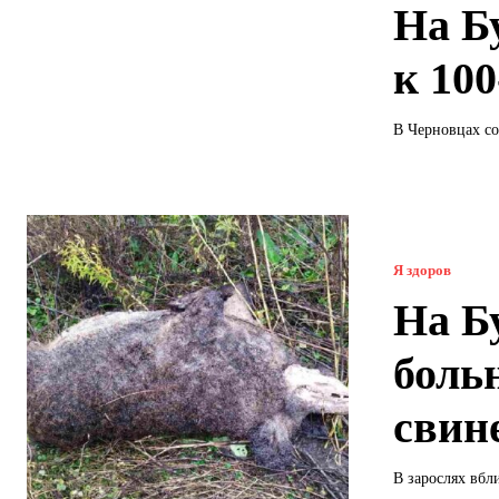
На Б
к 10
В Черновцах со
Я здоров
На Б
боль
свин
В зарослях вбл