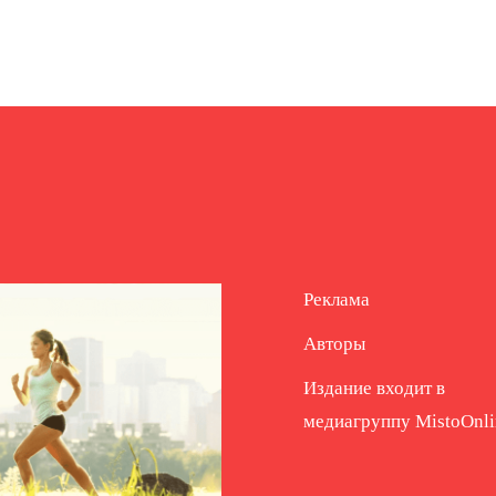
Реклама
Авторы
Издание входит в
медиагруппу
MistoOnli