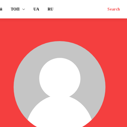
ый
ТОП
UA
RU
Search