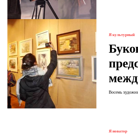
Я культурный
Буко
пред
межд
Восемь художни
Я новатор