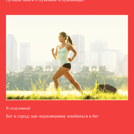
Я спортивный
Бег и город: как черновчанину влюбиться в бег