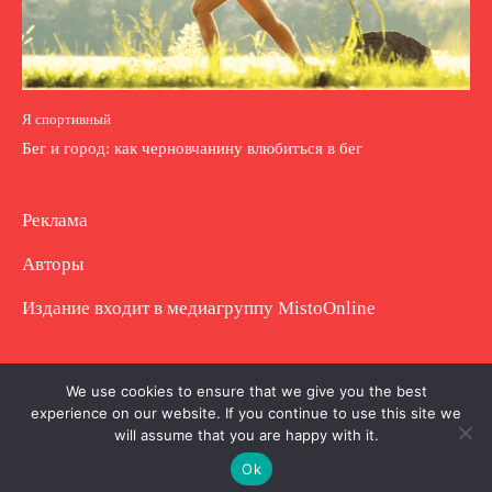
Я спортивный
Бег и город: как черновчанину влюбиться в бег
Реклама
Авторы
Издание входит в медиагруппу
MistoOnline
Copyright © Полное использование материала
We use cookies to ensure that we give you the best
experience on our website. If you continue to use this site we
запрещено. Частично разрешено с гиперссылкой.
will assume that you are happy with it.
Ok
.
.
.