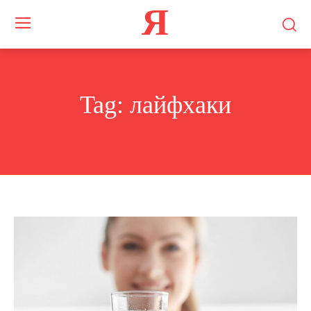
Я
Tag:
лайфхаки