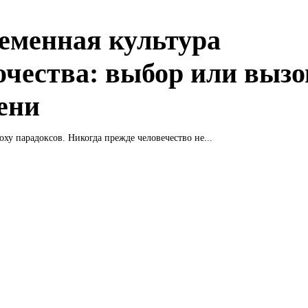
еменная культура
очества: выбор или вызо
ени
ху парадоксов. Никогда прежде человечество не...