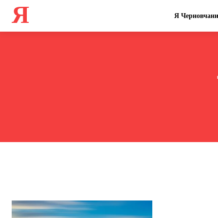
Я
Я Черновчан