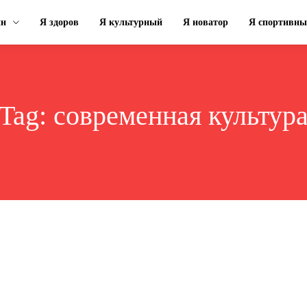
ин
Я здоров
Я культурный
Я новатор
Я спортивн
Tag:
современная культур