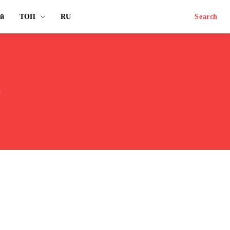
ый
ТОП
RU
Search
а