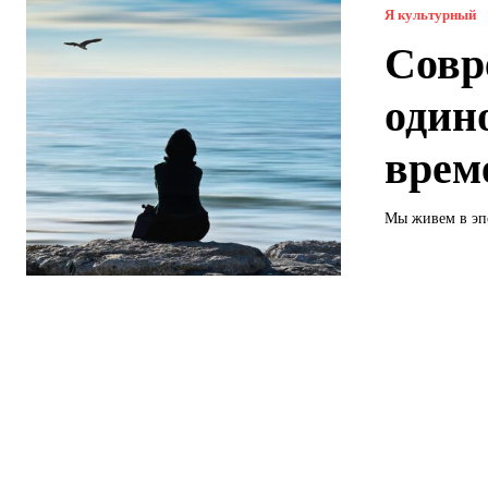
Я культурный
Совр
один
врем
Мы живем в эпо