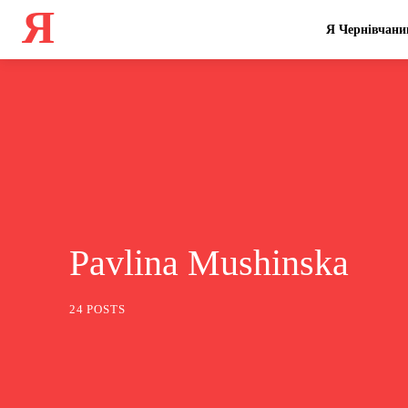
Я
Я Чернівчани
Pavlina Mushinska
24 POSTS