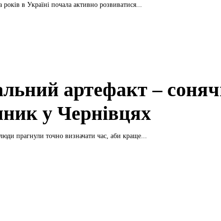
а років в Україні почала активно розвиватися...
альний артефакт – соня
нник у Чернівцях
 люди прагнули точно визначати час, аби краще...