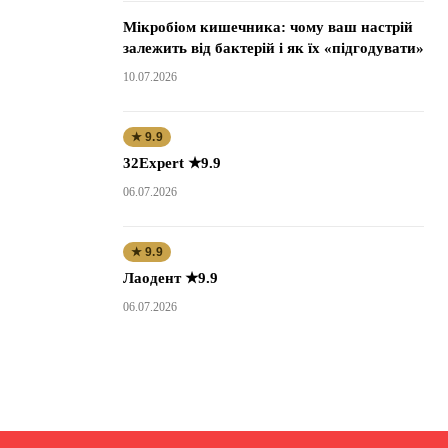
Мікробіом кишечника: чому ваш настрій
залежить від бактерій і як їх «підгодувати»
10.07.2026
★ 9.9
32Expert ★9.9
06.07.2026
★ 9.9
Лаодент ★9.9
06.07.2026