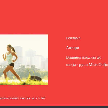
Реклама
Автори
Видання входить до
медіа-групи
MistoOnli
 чернівчанину закохатися у біг