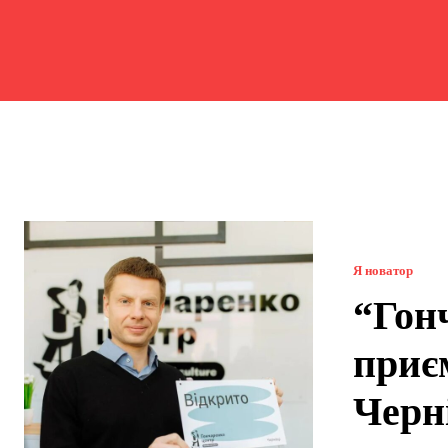
Я новатор
“Гон
приє
Черн