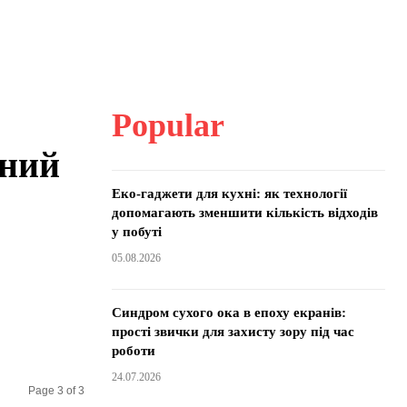
Popular
чний
Еко-гаджети для кухні: як технології
допомагають зменшити кількість відходів
у побуті
05.08.2026
Синдром сухого ока в епоху екранів:
прості звички для захисту зору під час
роботи
24.07.2026
Page 3 of 3