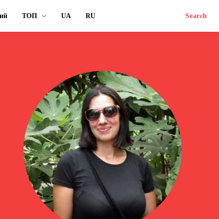
ий
ТОП
UA
RU
Search