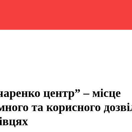
чаренко центр” – місце
много та корисного дозві
івцях