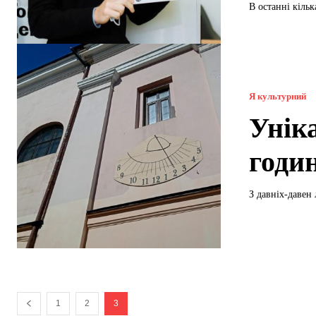
В останні кільк
Я культурний
Унік
годи
З давніх-давен
1
2
3