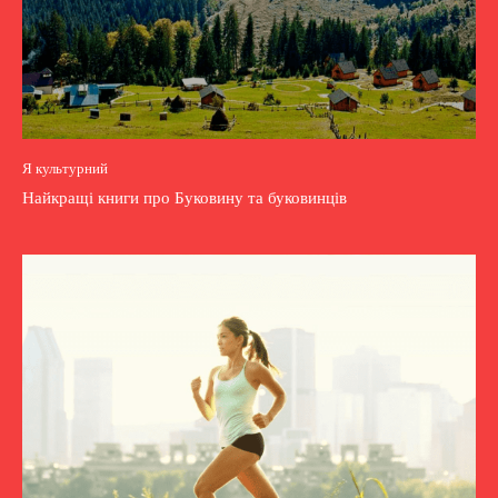
Я культурний
Найкращі книги про Буковину та буковинців