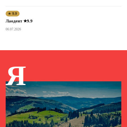
★ 9.9
Лаодент ★9.9
06.07.2026
Я