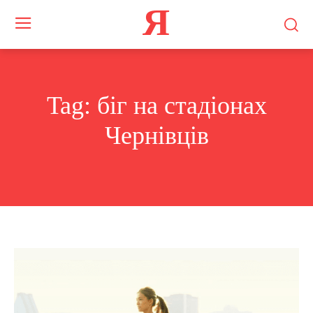
Я
Tag:
біг на стадіонах
Чернівців