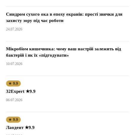
Синдром сухого ока в епоху екранів: прості звички для
захисту зору під час роботи
24.07.2026
Мікробіом кишечника: чому ваш настрій залежить від
бактерій і як їх «підгодувати»
10.07.2026
★ 9.9
32Expert ★9.9
06.07.2026
★ 9.9
Лаодент ★9.9