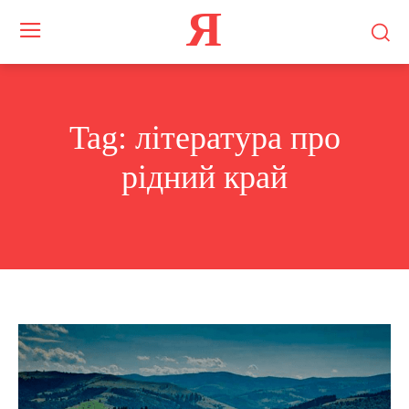
Я
Tag:
література про
рідний край