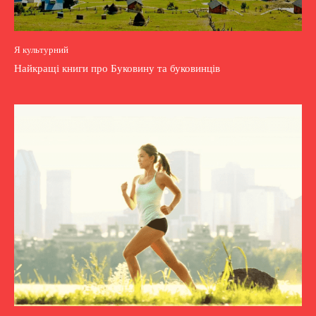
Я культурний
Найкращі книги про Буковину та буковинців