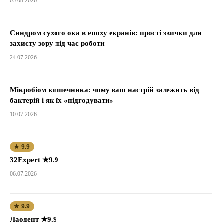
05.08.2026
Синдром сухого ока в епоху екранів: прості звички для
захисту зору під час роботи
24.07.2026
Мікробіом кишечника: чому ваш настрій залежить від
бактерій і як їх «підгодувати»
10.07.2026
★ 9.9
32Expert ★9.9
06.07.2026
★ 9.9
Лаодент ★9.9