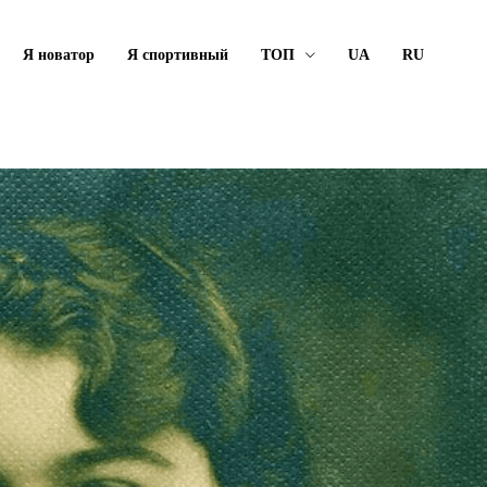
Я новатор
Я спортивный
ТОП
UA
RU