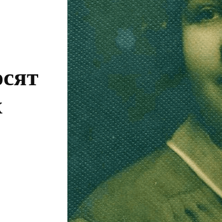
осят
х