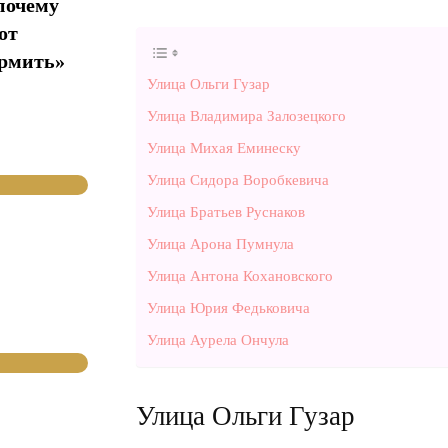
почему
от
ормить»
Улица Ольги Гузар
Улица Владимира Залозецкого
Улица Михая Еминеску
Улица Сидора Воробкевича
Улица Братьев Руснаков
Улица Арона Пумнула
Улица Антона Кохановского
Улица Юрия Федьковича
Улица Аурела Ончула
Улица Ольги Гузар