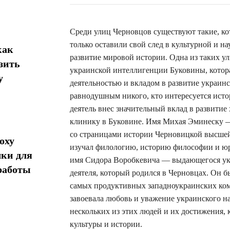
Среди улиц Черновцов существуют такие, ко
только оставили свой след в культурной и н
как
развитие мировой истории. Одна из таких 
зить
украинской интеллигенции Буковины, котор
у
деятельностью и вкладом в развитие украин
равнодушным никого, кто интересуется ист
деятель внес значительный вклад в развити
клинику в Буковине. Имя Михая Эминеску 
со страницами истории Черновицкой высшей 
оху
изучал филологию, историю философии и юр
ки для
имя Сидора Воробкевича — выдающегося укр
работы
деятеля, который родился в Черновцах. Он б
самых продуктивных западноукраинских комп
завоевала любовь и уважение украинского на
нескольких из этих людей и их достижения,
культуры и истории.