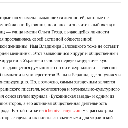
торые носят имена выдающихся личностей, которые не
аучной жизни Буковины, но и внесли значительный вклад в
улиц — улица имени Ольги Гузар, выдающейся личности
ая прославилась своей активной общественной
ской женщины. Имя Владимира Залозецкого тоже не оставит
орией медицины. Этот выдающийся хирург и общественный
е хирургии в Украине и основал первую хирургическую
— выдающегося румынского поэта и журналиста — связано
гимназии и университетов Вены и Берлина, где он учился и
испруденцию. Но, возможно, самым загадочным является
аинского писателя, композитора и музыкально-культурного
ыл основателем журнала «Буковинская звезда» и одним из
озиторов, а его активная общественная деятельность
рода. В этой статье на
ichernivchanyn.com
мы рассмотрим
 которые сделали их настолько значимыми для украинской