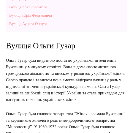
Вулиця Кохановського
Вулиця Юрія Федьковича
Вулиця Аурела Ончула
Вулиця Ольги Гузар
Ольга Гузар була видатною постаттю української інтелігенції
Буковини у минулому столітті. Вона відома своєю активною
громадською діяльністю та внеском у розвиток української жінки.
Своєю працею і талантом вона змогла відіграти важливу роль у
піднесенні значення української культури та мови. Ольга Гузар
залишила глибокий слід в історії України та стала прикладом для
наступних поколінь українських жінок.
Ольга Гузар була головою товариства “Жіноча громада Буковини”
та керівником жіночого релігійно-доброчинного товариства
“Мироносиці”. У 1930-1932 роках Ольга Гузар була головою