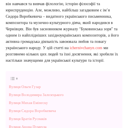
він навчався та вивчав філологію, історію філософії та
юриспруденцію. Але, можливо, найбільш загадковим є ім’я
Сидора Воробкевича – видатного українського письменника,
композитора та музично-культурного діяча, який народився в
Чернівцях. Він був засновником журналу “Буковинська зоря” та
одним із найплідніших західноукраїнських композиторів, а його
активна громадська діяльність завоювала любов та повагу
українського народу. У цій статті на
ichernivchanyn.com
ми
розглянемо кількох цих людей та їхні досягнення, які зробили їх
настільки значущими для української культури та історії.
Вулиця Ольги Гузар
Вулиця Володимира Залозецького
Вулиця Михая Емінеску
Вулиця Сидора Воробкевича
Вулиця Братів Руснаків
Вулиця Арона Пумнула