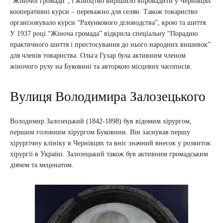
“Жіночої громади”, і жіноцтво вирішило впровадити у Чернівцях
кооперативні курси – переважно для селян. Також товариство
організовувало курси “Рахункового діловодства”, крою та шиття.
У 1937 році “Жіноча громада” відкрила спеціальну “Порадню
практичного шиття і пристосування до нього народних вишивок”
для членів товариства. Ольга Гузар була активним членом
жіночого руху на Буковині та авторкою місцевих часописів.
Вулиця Володимира Залозецького
Володимир Залозецький (1842-1898) був відомим хірургом,
першим головним хірургом Буковини. Він заснував першу
хірургічну клініку в Чернівцях та вніс значний внесок у розвиток
хірургії в Україні. Залозецький також був активним громадським
діячем та меценатом.