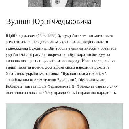
Вулиця Юрія Федьковича
Юрій Федькович (1834-1888) був українським письменником-
романтиком та передвісником українського національного
відродження Буковини. Він зробив значний внесок у розвиток
української літератури, зокрема, він був виразником дум та
визвольних прагнень українського народу. Його твори, такі як
вірші, пісні та поеми, досі відомі своїм народним духом та
багатством українського слова. “Буковинським соловієм”,
“найбільшим поетом зеленої Буковини”, “буковинським
Кобзарем” назвав Юрія Федьковича І.Я. Франко за чарівну силу
поетичного слова, глибоку правдивість і справжню народність.