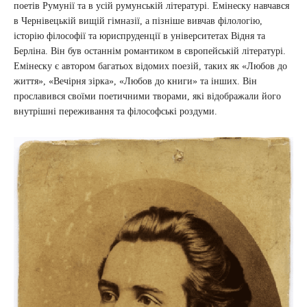
поетів Румунії та в усій румунській літературі. Емінеску навчався
в Чернівецькій вищій гімназії, а пізніше вивчав філологію,
історію філософії та юриспруденції в університетах Відня та
Берліна. Він був останнім романтиком в європейській літературі.
Емінеску є автором багатьох відомих поезій, таких як «Любов до
життя», «Вечірня зірка», «Любов до книги» та інших. Він
прославився своїми поетичними творами, які відображали його
внутрішні переживання та філософські роздуми.