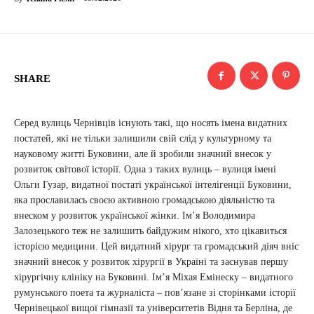
SHARE
Серед вулиць Чернівців існують такі, що носять імена видатних
постатей, які не тільки залишили свій слід у культурному та
науковому житті Буковини, але й зробили значний внесок у
розвиток світової історії. Одна з таких вулиць – вулиця імені
Ольги Гузар, видатної постаті української інтелігенції Буковини,
яка прославилась своєю активною громадською діяльністю та
внеском у розвиток української жінки. Ім’я Володимира
Залозецького теж не залишить байдужим нікого, хто цікавиться
історією медицини. Цей видатний хірург та громадський діяч вніс
значний внесок у розвиток хірургії в Україні та заснував першу
хірургічну клініку на Буковині. Ім’я Міхая Емінеску – видатного
румунського поета та журналіста – пов’язане зі сторінками історії
Чернівецької вищої гімназії та університетів Відня та Берліна, де