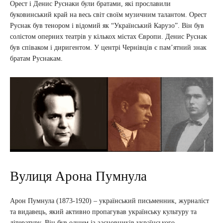
Орест і Денис Руснаки були братами, які прославили
буковинський край на весь світ своїм музичним талантом. Орест
Руснак був тенором і відомий як “Український Карузо”. Він був
солістом оперних театрів у кількох містах Європи. Денис Руснак
був співаком і диригентом. У центрі Чернівців є пам’ятний знак
братам Руснакам.
Вулиця Арона Пумнула
Арон Пумнула (1873-1920) – український письменник, журналіст
та видавець, який активно пропагував українську культуру та
літературу. Він був одним із засновників українського