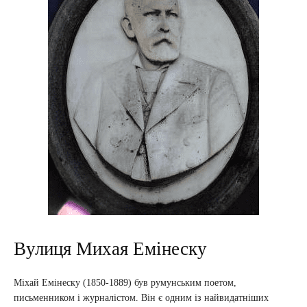
Вулиця Михая Емінеску
Міхай Емінеску (1850-1889) був румунським поетом,
письменником і журналістом. Він є одним із найвидатніших