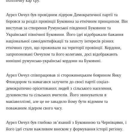
політичну кар’єру.
Аурел Ончул був провідним лідером Демократичної партії та
боровся за розділ провінції Буковина за етнічним принципом. Він
виступав за створення Румунської південної Буковини та
Української північної Буковини. Його ідеї відображали бажання
національної самоідентифікації та захисту інтересів різних
етнічних груп, що проживали на території провінції. Кордони,
запропоновані Ончулом та його колегами, досі відображають
нинішні румунсько-українські кордони на Буковині.
Аурел Ончул співпрацював зі сторожинецьким боярином Янку
Флондором та намагався залучити до своєї партії соціал-
демократично орієнтованих людей з сільського населення,
духовенства та сільських вчителів. Його звинуватили в
макіавеллізмі, але це не завадило йому бути відомим та
поважаним лідером свого часу.
Аурел Ончул був глибоко зв’язаний з Буковиною та Чернівцями, і
його ідеї стали важливим внеском у формування історії регіону.