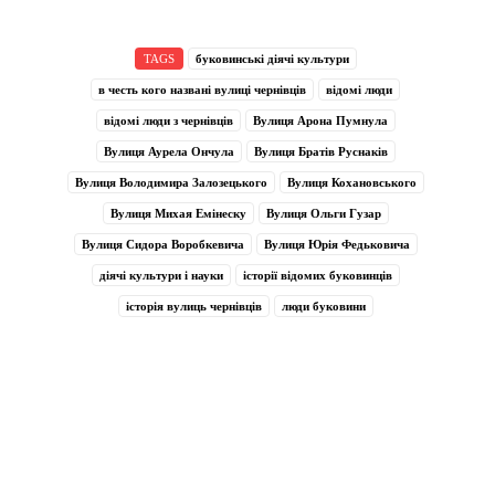
TAGS
буковинські діячі культури
в честь кого названі вулиці чернівців
відомі люди
відомі люди з чернівців
Вулиця Арона Пумнула
Вулиця Аурела Ончула
Вулиця Братів Руснаків
Вулиця Володимира Залозецького
Вулиця Кохановського
Вулиця Михая Емінеску
Вулиця Ольги Гузар
Вулиця Сидора Воробкевича
Вулиця Юрія Федьковича
діячі культури і науки
історії відомих буковинців
історія вулиць чернівців
люди буковини