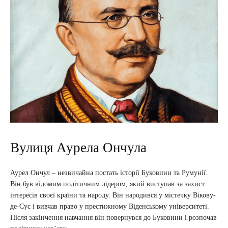
Вулиця Аурела Ончула
Аурел Ончул – незвичайна постать історії Буковини та Румунії.
Він був відомим політичним лідером, який виступав за захист
інтересів своєї країни та народу. Він народився у містечку Вікову-
де-Сус і вивчав право у престижному Віденському університеті.
Після закінчення навчання він повернувся до Буковини і розпочав