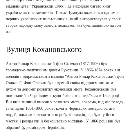
видавництва “Український шлях”, де виходило багато книг
українських письменників. Також Пумнула вважається одним з
перших українських письменників, який використовував у своїх
творах народну мову замість польської, яка була панівною на той
час.
Вулиця Кохановського
Антон Рицар Кохановський фон Ставчан (1817-1906) був
громадсько-політичним діячем Буковини. У 1866-1874 роках він
володів підприємством з назвою “Антон Рицар Кохановський фон
Ставчан”, Фон Ставчан був відомий своїм підприємницьким
духом та допоміг розвитку економіки міста. Кохановський був
пов’язаний з Чернівцями, куди його сім’я переїхала в 1823 році.
Він вніс значний внесок у розвиток міста, зокрема, під час голоду
та епідемії 1861-1866 років, коли в Чернівцях померло багато
людей, наказав виловити всю рибу зі ставків, що були у його
маєтку, і роздавати її безкоштовно містянам. У 1866 році він був
обраний бургомістром Чернівців.