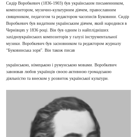
Сидір Воробкевич (1836-1903) був українським письменником,
композитором, музично-культурним діячем, православним
священиком, педагогом та редактором часописів Буковини. Сидір
Воробкевич був видатним українським діячем, який народився в
Чернівцях у 1836 році. Він був одним із найплідніших
західноукраїнських композиторів у галузі інструментальної
музики. Воробкевич був засновником та редактором журналу
“Буковинська зоря”. Він також писав
українською, німецькою і румунською мовами. Воробкевич
завоював любов українців своєю активною громадською
діяльністю та внеском у розвиток української культури.