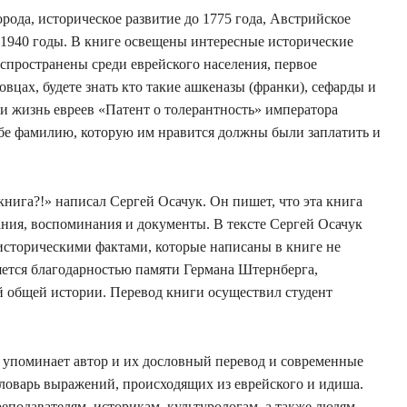
ода, историческое развитие до 1775 года, Австрийское
 –1940 годы. В книге освещены интересные исторические
спространены среди еврейского населения, первое
вцах, будете знать кто такие ашкеназы (франки), сефарды и
и жизнь евреев «Патент о толерантность» императора
себе фамилию, которую им нравится должны были заплатить и
книга?!» написал Сергей Осачук. Он пишет, что эта книга
ния, воспоминания и документы. В тексте Сергей Осачук
 историческими фактами, которые написаны в книге не
вляется благодарностью памяти Германа Штернберга,
й общей истории. Перевод книги осуществил студент
е упоминает автор и их дословный перевод и современные
словарь выражений, происходящих из еврейского и идиша.
реподавателям, историкам, культурологам, а также людям,