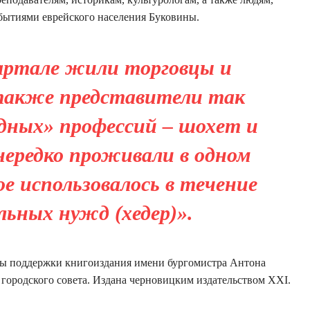
бытиями еврейского населения Буковины.
вартале жили торговцы и
 также представители так
дных» профессий – шохет и
нередко проживали в одном
е использовалось в течение
льных нужд (хедер)».
ммы поддержки книгоиздания имени бургомистра Антона
городского совета. Издана черновицким издательством ХХІ.