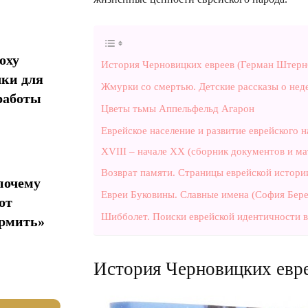
оху
История Черновицких евреев (Герман Штерн
ки для
Жмурки со смертью. Детские рассказы о нед
работы
Цветы тьмы Аппельфельд Агарон
Еврейское население и развитие еврейского 
ХVIII – начале ХХ (сборник документов и ма
Возврат памяти. Страницы еврейской истори
почему
Евреи Буковины. Славные имена (София Бере
от
Шибболет. Поиски еврейской идентичности в
ормить»
История Черновицких евр