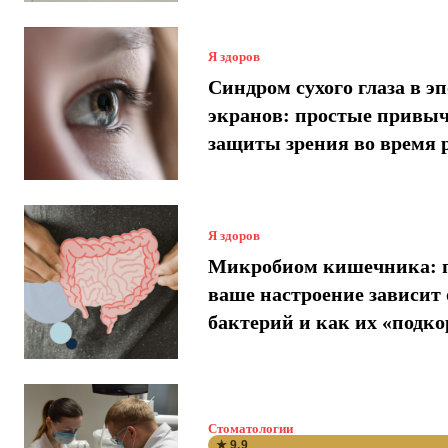
Я здоров
Синдром сухого глаза в эп
экранов: простые привыч
защиты зрения во время 
Я здоров
Микробиом кишечника: 
ваше настроение зависит 
бактерий и как их «подк
Стоматологии
★ 9.9