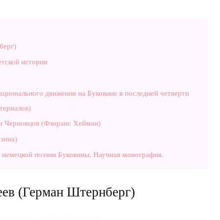
берг)
етской истории
национального движения на Буковине в последней четверти
териалов)
и Черновцов (Флоранс Хейман)
зина)
 немецкой поэзии Буковины. Научная монография.
еев (Герман Штернберг)