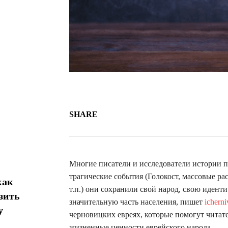
SHARE
Многие писатели и исследователи истории п
трагические события (Голокост, массовые р
как
т.п.) они сохранили свой народ, свою идент
зить
значительную часть населения, пишет
ichern
у
черновицких евреях, которые помогут читате
жизненные ценности еврейского народа.