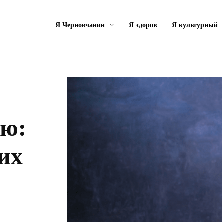
Я Черновчанин
Я здоров
Я культурный
ию:
их