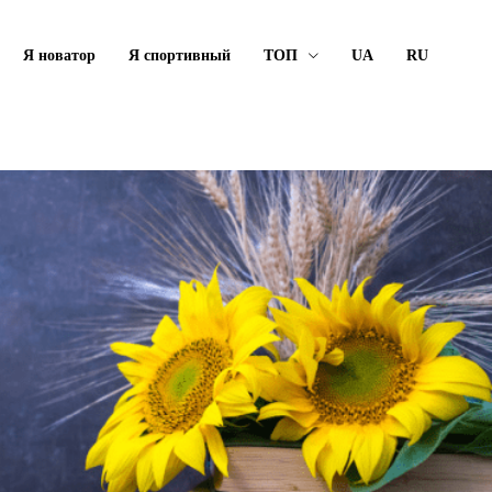
Я новатор
Я спортивный
ТОП
UA
RU