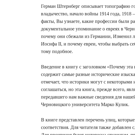
Герман Штернберг описывает топографию гор
владычество, начало войны 1914 года, 1918
факты, Вы узнаете, какие профессии были ра
документальное упоминание о евреях в Черно
почему они сбежали из Германии, Изменил л
Иосифа II, и почему евреи, чтобы выбрать 
тому подобное.
Введение в книгу с заголовком «Почему эта 
содержит самые разные исторические изыска
отмечает, что историки могут с некоторыми
соглашаться, но эта книга, прежде всего, я
передавшего нам важные сведения для наше
Черновицкого университета Марко Кулик.
В книге представлен перечень улиц, которы
соответствия. Для читателя также добавлен 
Для прочтения будет интересна студентам, п