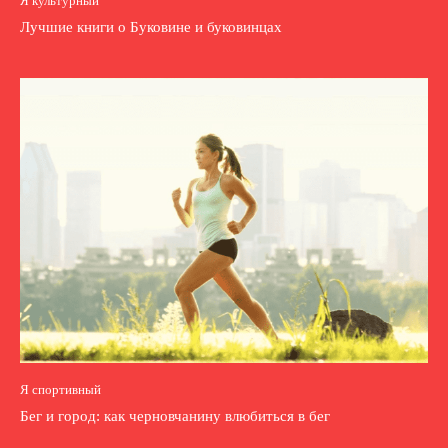
Я культурный
Лучшие книги о Буковине и буковинцах
Я спортивный
Бег и город: как черновчанину влюбиться в бег