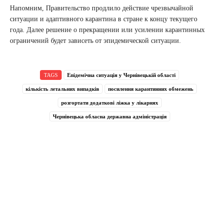
Напомним, Правительство продлило действие чрезвычайной
ситуации и адаптивного карантина в стране к концу текущего
года. Далее решение о прекращении или усилении карантинных
ограничений будет зависеть от эпидемической ситуации.
TAGS
Епідемічна ситуація у Чернівецькій області
кількість летальних випадків
посилення карантинних обмежень
розгортати додаткові ліжка у лікарнях
Чернівецька обласна державна адміністрація