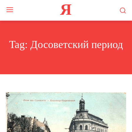
Я
Tag:
Досоветский период