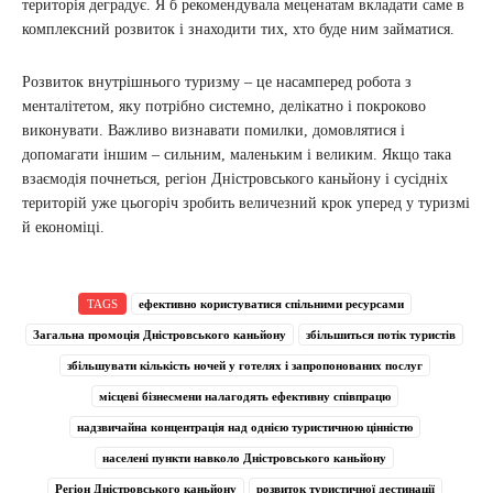
територія деградує. Я б рекомендувала меценатам вкладати саме в
комплексний розвиток і знаходити тих, хто буде ним займатися.
Розвиток внутрішнього туризму – це насамперед робота з
менталітетом, яку потрібно системно, делікатно і покроково
виконувати. Важливо визнавати помилки, домовлятися і
допомагати іншим – сильним, маленьким і великим. Якщо така
взаємодія почнеться, регіон Дністровського каньйону і сусідніх
територій уже цьогоріч зробить величезний крок уперед у туризмі
й економіці.
TAGS
ефективно користуватися спільними ресурсами
Загальна промоція Дністровського каньйону
збільшиться потік туристів
збільшувати кількість ночей у готелях і запропонованих послуг
місцеві бізнесмени налагодять ефективну співпрацю
надзвичайна концентрація над однією туристичною цінністю
населені пункти навколо Дністровського каньйону
Регіон Дністровського каньйону
розвиток туристичної дестинації