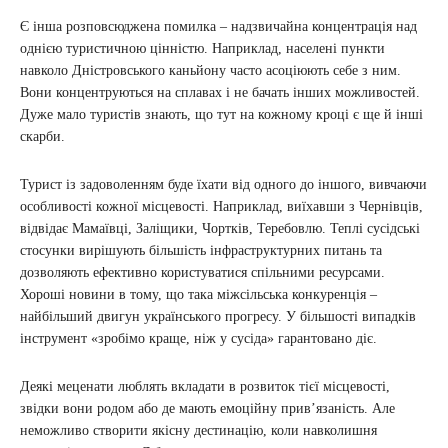
Є інша розповсюджена помилка – надзвичайна концентрація над
однією туристичною цінністю. Наприклад, населені пункти
навколо Дністровського каньйону часто асоціюють себе з ним.
Вони концентруються на сплавах і не бачать інших можливостей.
Дуже мало туристів знають, що тут на кожному кроці є ще й інші
скарби.
Турист із задоволенням буде їхати від одного до іншого, вивчаючи
особливості кожної місцевості. Наприклад, виїхавши з Чернівців,
відвідає Мамаївці, Заліщики, Чортків, Теребовлю. Теплі сусідські
стосунки вирішують більшість інфраструктурних питань та
дозволяють ефективно користуватися спільними ресурсами.
Хороші новини в тому, що така міжсільська конкуренція –
найбільший двигун українського прогресу. У більшості випадків
інструмент «зробімо краще, ніж у сусіда» гарантовано діє.
Деякі меценати люблять вкладати в розвиток тієї місцевості,
звідки вони родом або де мають емоційну прив’язаність. Але
неможливо створити якісну дестинацію, коли навколишня