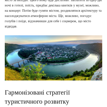
місто за вихідні. Цього йому буде достатньо: заплатить за одну-дві
ночі в готелі, поїсть, придбає декілька квитків у музеї, можливо,
на концерт. Потім буде гуляти містом, роздивлятися архітектуру та
насолоджуватися атмосферою міста. Ще, можливо, погодує
голубів і поїде, відзначивши для себе і соцмереж, що місто
відвідав.
Гармонізовані стратегії
туристичного розвитку