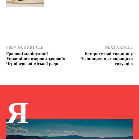
PREVIOUS ARTICLE
NEXT ARTICLE
Грошові маніпуляції
Безпритульні тварини у
Управління охорони здоров’я
Чернівцях: як покращити
Чернівецької міської ради
ситуацію
Я