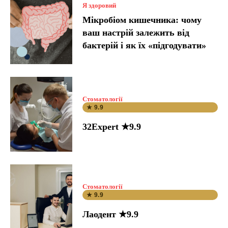
Я здоровий
Мікробіом кишечника: чому
ваш настрій залежить від
бактерій і як їх «підгодувати»
Стоматології
★ 9.9
32Expert ★9.9
Стоматології
★ 9.9
Лаодент ★9.9