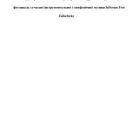
фестиваль сучасної інструментальної і симфонічної музики InStrum Fest
Zalischyky