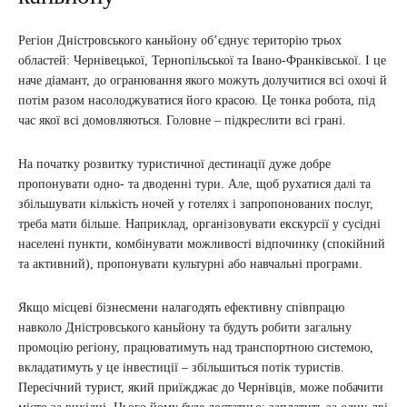
Регіон Дністровського каньйону об’єднує територію трьох
областей: Чернівецької, Тернопільської та Івано-Франківської. І це
наче діамант, до огранювання якого можуть долучитися всі охочі й
потім разом насолоджуватися його красою. Це тонка робота, під
час якої всі домовляються. Головне – підкреслити всі грані.
На початку розвитку туристичної дестинації дуже добре
пропонувати одно- та дводенні тури. Але, щоб рухатися далі та
збільшувати кількість ночей у готелях і запропонованих послуг,
треба мати більше. Наприклад, організовувати екскурсії у сусідні
населені пункти, комбінувати можливості відпочинку (спокійний
та активний), пропонувати культурні або навчальні програми.
Якщо місцеві бізнесмени налагодять ефективну співпрацю
навколо Дністровського каньйону та будуть робити загальну
промоцію регіону, працюватимуть над транспортною системою,
вкладатимуть у це інвестиції – збільшиться потік туристів.
Пересічний турист, який приїжджає до Чернівців, може побачити