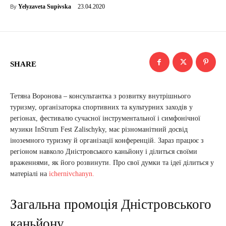
23.04.2020
Yelyzaveta Supivska
By
SHARE
Тетяна Воронова – консультантка з розвитку внутрішнього
туризму, організаторка спортивних та культурних заходів у
регіонах, фестивалю сучасної інструментальної і симфонічної
музики InStrum Fest Zalischyky, має різноманітний досвід
іноземного туризму й організації конференцій. Зараз працює з
регіоном навколо Дністровського каньйону і ділиться своїми
враженнями, як його розвинути. Про свої думки та ідеї ділиться у
матеріалі на
ichernivchanyn.
Загальна промоція Дністровського
каньйону