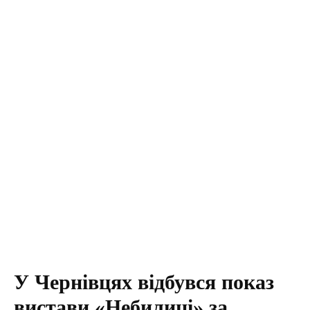
У Чернівцях відбувся показ
вистави «Небилиці» за