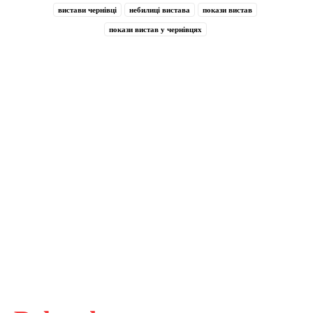
вистави чернівці
небилиці вистава
покази вистав
покази вистав у чернівцях