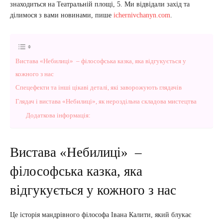
знаходиться на Театральній площі, 5. Ми відвідали захід та
ділимося з вами новинами, пише
ichernivchanyn.com
.
Вистава «Небилиці» – філософська казка, яка відгукується у
кожного з нас
Спецефекти та інші цікаві деталі, які заворожують глядачів
Глядач і вистава «Небилиці», як нероздільна складова мистецтва
Додаткова інформація:
Вистава «Небилиці» –
філософська казка, яка
відгукується у кожного з нас
Це історія мандрівного філософа Івана Калити, який блукає