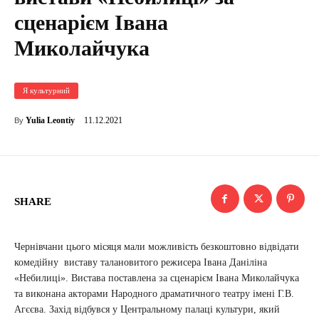
сценарієм Івана
Миколайчука
Я культурний
11.12.2021
Yulia Leontiy
By
SHARE
Чернівчани цього місяця мали можливість безкоштовно відвідати
комедійну виставу талановитого режисера Івана Даніліна
«Небилиці». Вистава поставлена за сценарієм Івана Миколайчука
та виконана акторами Народного драматичного театру імені Г.В.
Агєєва. Захід відбувся у Центральному палаці культури, який