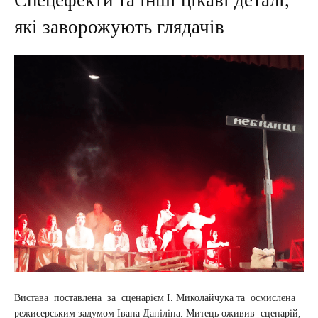
Спецефекти та інші цікаві деталі,
які заворожують глядачів
Вистава поставлена за сценарієм І. Миколайчука та осмислена
режисерським задумом Івана Даніліна. Митець оживив сценарій,