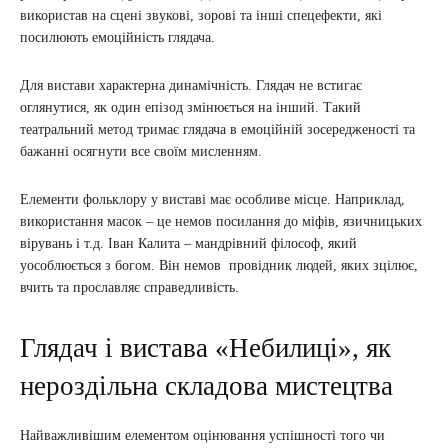
використав на сцені звукові, зорові та інші спецефекти, які
посилюють емоційність глядача.
Для вистави характерна динамічність. Глядач не встигає
оглянутися, як один епізод змінюється на інший. Такий
театральний метод тримає глядача в емоційній зосередженості та
бажанні осягнути все своїм мисленням.
Елементи фольклору у виставі має особливе місце. Наприклад,
використання масок – це немов посилання до міфів, язичницьких
вірувань і т.д. Іван Калита – мандрівний філософ, який
уособлюється з богом. Він немов провідник людей, яких зцілює,
вчить та прославляє справедливість.
Глядач і вистава «Небилиці», як
нероздільна складова мистецтва
Найважливішим елементом оцінювання успішності того чи