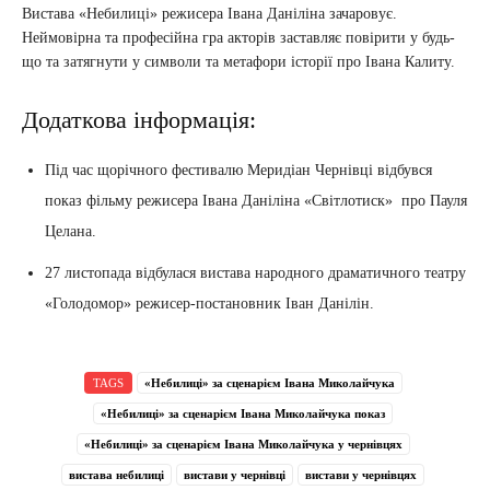
Вистава «Небилиці» режисера Івана Даніліна зачаровує.
Неймовірна та професійна гра акторів заставляє повірити у будь-
що та затягнути у символи та метафори історії про Івана Калиту.
Додаткова інформація:
Під час щорічного фестивалю Меридіан Чернівці відбувся
показ фільму режисера Івана Даніліна «Світлотиск» про Пауля
Целана.
27 листопада відбулася вистава народного драматичного театру
«Голодомор» режисер-постановник Іван Данілін.
TAGS
«Небилиці» за сценарієм Івана Миколайчука
«Небилиці» за сценарієм Івана Миколайчука показ
«Небилиці» за сценарієм Івана Миколайчука у чернівцях
вистава небилиці
вистави у чернівці
вистави у чернівцях