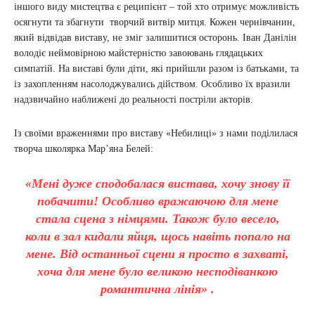
іншого виду мистецтва є реципієнт – той хто отримує можливість
осягнути та збагнути творчий витвір митця. Кожен чернівчанин,
який відвідав виставу, не зміг залишитися осторонь. Іван Данілін
володіє неймовірною майстерністю завоювань глядацьких
симпатій. На виставі були діти, які прийшли разом із батьками, та
із захопленням насолоджувались дійством. Особливо їх вразили
надзвичайно наближені до реальності постріли акторів.
Із своїми враженнями про виставу «Небилиці» з нами поділилася
творча школярка Мар’яна Белей:
«Мені дуже сподобалася вистава, хочу знову її
побачити! Особливо вражаючою для мене
стала сцена з німцями. Також було весело,
коли в зал кидали яйця, щось навіть попало на
мене. Від останньої сцени я просто в захваті,
хоча для мене було великою несподіванкою
романтична лінія» .