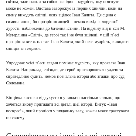
світом, залишаючи за собою «сліди» – мудрість, яку осягнути
може не кожен. Вистава заворожує із перших хвилин, коли на
сцену виходять сліпці, яких зцілює Іван Калита. Ця сцена є
символічною, бо прозріння людей – немов вихід із людської
дурості, наближення до бачення істини. На відміну від п’єси М.
Метерлінка «Сліпі», де герої так і не були зцілені, у цій п’єсі
прозріння все ж настає. Іван Калита, який несе мудрість, виводить
сліпців із темряви.
Упродовж усієї п’єси глядач помічає мудрість, яку проявляє Іван
Калита. Наприклад, епізоди, де герой притворяються суддею та
справедливо судить, немов повчальна історія або згадки про суд
Соломона.
Кінцівка вистави відгукується у глядача настільки сильно, що
хочеться знову пригадати всі деталі цієї історії. Вигук «Іван
воскрес!», який пронісся у глядацьку залу, кожен може трактувати
по своєму.