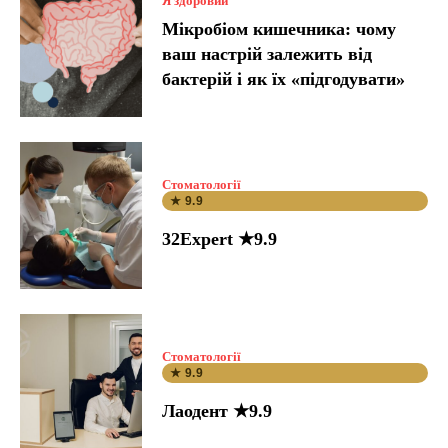
Я здоровий
Мікробіом кишечника: чому
ваш настрій залежить від
бактерій і як їх «підгодувати»
Стоматології
★ 9.9
32Expert ★9.9
Стоматології
★ 9.9
Лаодент ★9.9