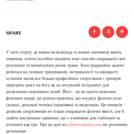
SHARE
У світі спорту, де кожна мілісекунда та кожен сантиметр мають
значення, атлети постійно шукають нові способи покращити свої
результати та мінімізувати ризик травм. Хоча традиційно акцент
робиться на силових тренуваннях, витривалості та швидкості,
останнім часом все більше професійних спортсменів і тренерів
звертають увагу на йогу як на потужний інструмент для
досягнення спортивних цілей. Йога – це не просто комплекс
фізичних вправ; це цілісна практика, що поєднує фізичні пози
(асани), дихальні техніки (пранаяма) та медитацію. Ця синергія
дозволяє спортсменам не тільки покращити фізичні якості, але й
знайти внутрішню гармонію, що є ключовим для стабільної та
успішної кар’єри. Про це далі на
ichernivchanyn.com
ми розповімо
детальніше.