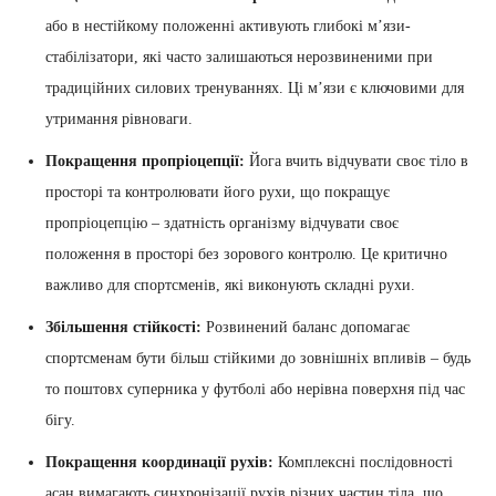
або в нестійкому положенні активують глибокі м’язи-
стабілізатори, які часто залишаються нерозвиненими при
традиційних силових тренуваннях. Ці м’язи є ключовими для
утримання рівноваги.
Покращення пропріоцепції:
Йога вчить відчувати своє тіло в
просторі та контролювати його рухи, що покращує
пропріоцепцію – здатність організму відчувати своє
положення в просторі без зорового контролю. Це критично
важливо для спортсменів, які виконують складні рухи.
Збільшення стійкості:
Розвинений баланс допомагає
спортсменам бути більш стійкими до зовнішніх впливів – будь
то поштовх суперника у футболі або нерівна поверхня під час
бігу.
Покращення координації рухів:
Комплексні послідовності
асан вимагають синхронізації рухів різних частин тіла, що