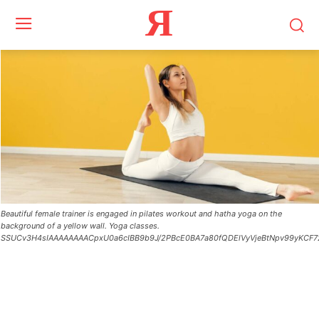
Я
Beautiful female trainer is engaged in pilates workout and hatha yoga on the
background of a yellow wall. Yoga classes.
SSUCv3H4sIAAAAAAAACpxU0a6cIBB9b9J/2PBcE0BA7a80fQDElVyVjeBtNpv99yKCF