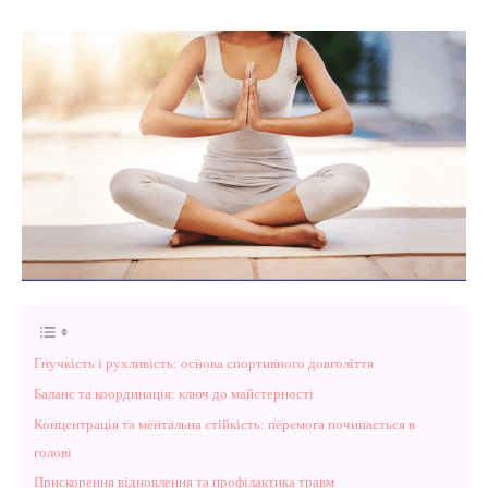
Гнучкість і рухливість: основа спортивного довголіття
Баланс та координація: ключ до майстерності
Концентрація та ментальна стійкість: перемога починається в
голові
Прискорення відновлення та профілактика травм