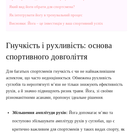
Який вид йоги обрати для спортсмена?
Як інтегрувати йогу в тренувальний процес
Висновки: Йога – це інвестиція у ваш спортивний успіх
Гнучкість і рухливість: основа
спортивного довголіття
Для багатьох спортсменів гнучкість є чи не найважливішим
аспектом, що часто недооцінюється. Обмежена рухливість
суглобів та нерозтягнуті м’язи не тільки знижують ефективність
рухів, а й значно підвищують ризик травм. Йога, зі своїми
різноманітними асанами, пропонує ідеальне рішення.
Збільшення амплітуди рухів:
Йога допомагає м’яко та
поступово збільшувати амплітуду рухів у суглобах, що є
критично важливим для спортсменів у таких видах спорту, як