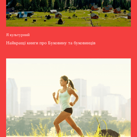
Я культурний
Найкращі книги про Буковину та буковинців