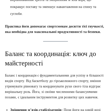
покращує поставу та зменшує навантаження на спину та
суглоби.
Практика йоги допомагає спортсменам досягти тієї гнучкості,
яка необхідна для максимальної продуктивності та безпеки.
Баланс та координація: ключ до
майстерності
Баланс і координація є фундаментальними для успіху в більшості
видів спорту. Від баскетболу до гірськолижного спорту, вміння
утримувати рівновагу та координувати рухи свого тіла відіграє
вирішальну роль. Йога, зі своїми численними балансуючими
позами, є ідеальним інструментом для розвитку цих навичок.
Зміцнення м’язів-стабілізаторів:
Пози йоги на одній нозі