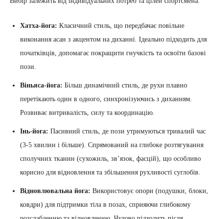
Вибір залежить від індивідуальних потреб та цілей спортсмена:
Хатха-йога:
Класичний стиль, що передбачає повільне
виконання асан з акцентом на диханні. Ідеально підходить для
початківців, допомагає покращити гнучкість та освоїти базові
пози.
Віньяса-йога:
Більш динамічний стиль, де рухи плавно
перетікають один в одного, синхронізуючись з диханням.
Розвиває витривалість, силу та координацію.
Інь-йога:
Пасивний стиль, де пози утримуються тривалий час
(3-5 хвилин і більше). Спрямований на глибоке розтягування
сполучних тканин (сухожиль, зв’язок, фасцій), що особливо
корисно для відновлення та збільшення рухливості суглобів.
Відновлювальна йога:
Використовує опори (подушки, блоки,
ковдри) для підтримки тіла в позах, сприяючи глибокому
розслабленню та відновленню. Чудово підходить після