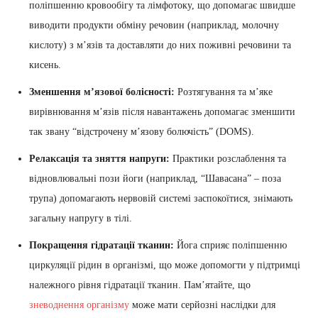
поліпшенню кровообігу та лімфотоку, що допомагає швидше
виводити продукти обміну речовин (наприклад, молочну
кислоту) з м’язів та доставляти до них поживні речовини та
кисень.
Зменшення м’язової болісності:
Розтягування та м’яке
вирівнювання м’язів після навантажень допомагає зменшити
так звану “відстрочену м’язову болючість” (DOMS).
Релаксація та зняття напруги:
Практики розслаблення та
відновлювальні пози йоги (наприклад, “Шавасана” – поза
трупа) допомагають нервовій системі заспокоїтися, знімають
загальну напругу в тілі.
Покращення гідратації тканин:
Йога сприяє поліпшенню
циркуляції рідин в організмі, що може допомогти у підтримці
належного рівня гідратації тканин. Пам’ятайте, що
зневоднення організму
може мати серйозні наслідки для