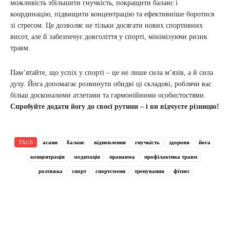
можливість збільшити гнучкість, покращити баланс і
координацію, підвищити концентрацію та ефективніше боротися
зі стресом. Це дозволяє не тільки досягати нових спортивних
висот, але й забезпечує довголіття у спорті, мінімізуючи ризик
травм.
Пам’ятайте, що успіх у спорті – це не лише сила м’язів, а й сила
духу. Йога допомагає розвинути обидві ці складові, роблячи вас
більш досконалими атлетами та гармонійними особистостями.
Спробуйте додати йогу до своєї рутини – і ви відчуєте різницю!
TAGS
асани
баланс
відновлення
гнучкість
здоровя
йога
концентрація
медитація
пранаяма
профілактика травм
розтяжка
спорт
спортсмени
тренування
фітнес