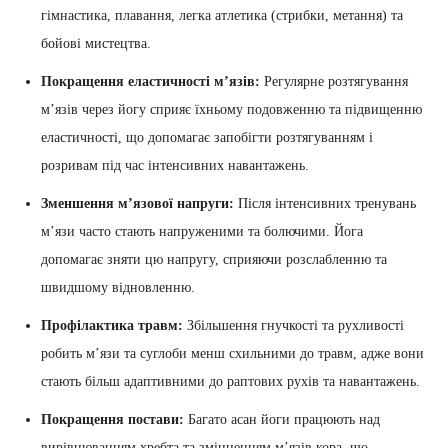
гімнастика, плавання, легка атлетика (стрибки, метання) та
бойові мистецтва.
Покращення еластичності м’язів:
Регулярне розтягування
м’язів через йогу сприяє їхньому подовженню та підвищенню
еластичності, що допомагає запобігти розтягуванням і
розривам під час інтенсивних навантажень.
Зменшення м’язової напруги:
Після інтенсивних тренувань
м’язи часто стають напруженими та болючими. Йога
допомагає зняти цю напругу, сприяючи розслабленню та
швидшому відновленню.
Профілактика травм:
Збільшення гнучкості та рухливості
робить м’язи та суглоби менш схильними до травм, адже вони
стають більш адаптивними до раптових рухів та навантажень.
Покращення постави:
Багато асан йоги працюють над
вирівнюванням хребта та зміцненням м’язів кора, що