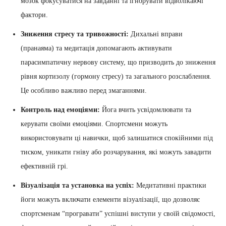
мозок фокусуватися на завданні та ігнорувати відволікаючі
фактори.
Зниження стресу та тривожності:
Дихальні вправи
(пранаяма) та медитація допомагають активувати
парасимпатичну нервову систему, що призводить до зниження
рівня кортизолу (гормону стресу) та загального розслаблення.
Це особливо важливо перед змаганнями.
Контроль над емоціями:
Йога вчить усвідомлювати та
керувати своїми емоціями. Спортсмени можуть
використовувати ці навички, щоб залишатися спокійними під
тиском, уникати гніву або розчарування, які можуть завадити
ефективній грі.
Візуалізація та установка на успіх:
Медитативні практики
йоги можуть включати елементи візуалізації, що дозволяє
спортсменам “програвати” успішні виступи у своїй свідомості,