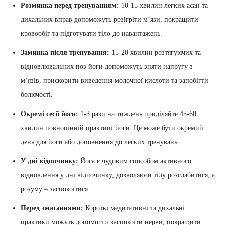
Розминка перед тренуванням:
10-15 хвилин легких асан та
дихальних вправ допоможуть розігріти м’язи, покращити
кровообіг та підготувати тіло до навантажень.
Заминка після тренування:
15-20 хвилин розтягуючих та
відновлювальних поз йоги допоможуть зняти напругу з
м’язів, прискорити виведення молочної кислоти та запобігти
болючості.
Окремі сесії йоги:
1-3 рази на тиждень приділяйте 45-60
хвилин повноцінній практиці йоги. Це може бути окремий
день для йоги або доповнення до легких тренувань.
У дні відпочинку:
Йога є чудовим способом активного
відновлення у дні відпочинку, дозволяючи тілу розслабитися, а
розуму – заспокоїтися.
Перед змаганнями:
Короткі медитативні та дихальні
практики можуть допомогти заспокоїти нерви, покращити