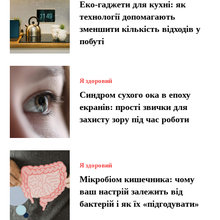
Еко-гаджети для кухні: як
технології допомагають
зменшити кількість відходів у
побуті
Я здоровий
Синдром сухого ока в епоху
екранів: прості звички для
захисту зору під час роботи
Я здоровий
Мікробіом кишечника: чому
ваш настрій залежить від
бактерій і як їх «підгодувати»