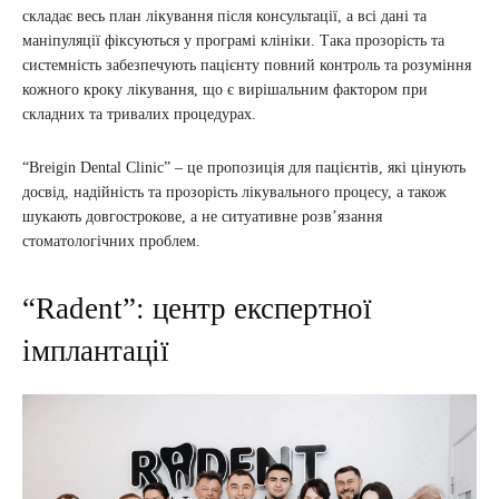
складає весь план лікування після консультації, а всі дані та
маніпуляції фіксуються у програмі клініки. Така прозорість та
системність забезпечують пацієнту повний контроль та розуміння
кожного кроку лікування, що є вирішальним фактором при
складних та тривалих процедурах.
“Breigin Dental Clinic” – це пропозиція для пацієнтів, які цінують
досвід, надійність та прозорість лікувального процесу, а також
шукають довгострокове, а не ситуативне розв’язання
стоматологічних проблем.
“Radent”: центр експертної
імплантації