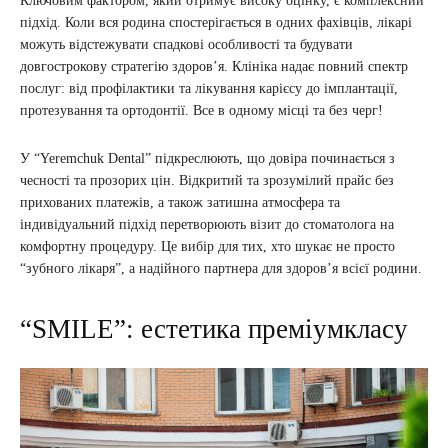
Ключовим фактором, який отримує високу оцінку, є комплексний
підхід. Коли вся родина спостерігається в одних фахівців, лікарі
можуть відстежувати спадкові особливості та будувати
довгострокову стратегію здоров’я. Клініка надає повний спектр
послуг: від профілактики та лікування карієсу до імплантації,
протезування та ортодонтії. Все в одному місці та без черг!
У “Yeremchuk Dental” підкреслюють, що довіра починається з
чесності та прозорих цін. Відкритий та зрозумілий прайс без
прихованих платежів, а також затишна атмосфера та
індивідуальний підхід перетворюють візит до стоматолога на
комфортну процедуру. Це вибір для тих, хто шукає не просто
“зубного лікаря”, а надійного партнера для здоров’я всієї родини.
“SMILE”: естетика преміумкласу