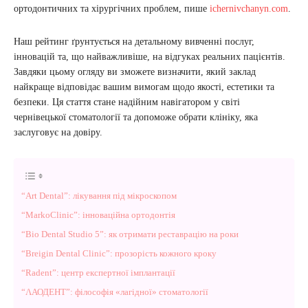
ортодонтичних та хірургічних проблем, пише
ichernivchanyn.com
.
Наш рейтинг ґрунтується на детальному вивченні послуг,
інновацій та, що найважливіше, на відгуках реальних пацієнтів.
Завдяки цьому огляду ви зможете визначити, який заклад
найкраще відповідає вашим вимогам щодо якості, естетики та
безпеки. Ця стаття стане надійним навігатором у світі
чернівецької стоматології та допоможе обрати клініку, яка
заслуговує на довіру.
“Art Dental”: лікування під мікроскопом
“MarkoClinic”: інноваційна ортодонтія
“Bio Dental Studio 5”: як отримати реставрацію на роки
“Breigin Dental Clinic”: прозорість кожного кроку
“Radent”: центр експертної імплантації
“ΛАОДЕНТ”: філософія «лагідної» стоматології