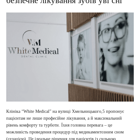
безпечне лікування зубів уві сні
Клініка “White Medical” на вулиці Хмельницького,5 пропонує
пацієнтам не лише професійне лікування, а й максимальний
рівень комфорту та турботи. Їхня головна перевага – це
можливість проведення процедур під медикаментозним сном
(седацією). Це ідеальне рішення для пацієнтів із сильною