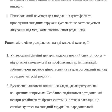
вигляду.
Психологічний комфорт для подолання дентофобії та
проведення складних втручань (усе частіше застосовується
лікування під медикаментозним сном (седацією).
Ринок міста чітко розділяється на дві ключові категорії:
Універсальні сімейні центри: надають повний спектр послуг –
від дитячої стоматології та профілактики до імплантації,
забезпечуючи прозоре ціноутворення та довгостроковий нагляд
за здоров’ям усієї родини.
Вузькоспеціалізовані клініки: заклади, де акцентують на
конкретних напрямках. Особливо виділяються ортодонтичні
центри (елайнери та брекет-системи), а також заклади, що
спеціалізуються на складній хірургії та пародонтології.