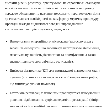
високий рівень розвитку, орієнтуючись на європейські стандарти
якості та технологічність. Клініки міста активно інвестують у
передове обладнання та навчання персоналу, перетворюючи візит
до стоматолога з необхідності на комфортну медичну процедуру.
Провідні заклади виділяються завдяки впровадженню
високоточних методів лікування, серед яких:
Використання операційного мікроскопа (застосовується у
терапії та ендодонтії, що забезпечує багаторазове збільшення,
максимальну точність діагностики та пломбування, а також
значно підвищує довговічність результатів).
Цифрова діагностика (КТ) для комплексної діагностики стану
щелепи (широко використовується комп’ютерна томографія,
що мінімізує ризики помилок).
Естетична реставрація: пацієнтам пропонуються найсучасніші
рішення: відбілювання, суцільнокерамічні реставрації (вініри,
коронки) та інноваційні системи протезування для природного