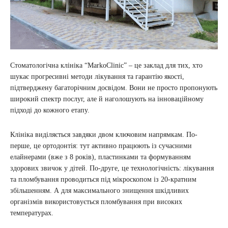
Стоматологічна клініка “MarkoClinic” – це заклад для тих, хто
шукає прогресивні методи лікування та гарантію якості,
підтверджену багаторічним досвідом. Вони не просто пропонують
широкий спектр послуг, але й наголошують на інноваційному
підході до кожного етапу.
Клініка виділяється завдяки двом ключовим напрямкам. По-
перше, це ортодонтія: тут активно працюють із сучасними
елайнерами (вже з 8 років), пластинками та формуванням
здорових звичок у дітей. По-друге, це технологічність: лікування
та пломбування проводиться під мікроскопом із 20-кратним
збільшенням. А для максимального знищення шкідливих
організмів використовується пломбування при високих
температурах.