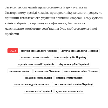
Загалом, якісна чернівецька стоматологія ґрунтується на
багаторічному досвіді лікарів, прозорості лікувального процесу та
принципі комплексного усунення причини хвороби. Тому сучасні
клініки Чернівців пропонують ефективне, безпечне та
максимально комфортне розв’язання будь-якої стоматологічної
проблеми.
TAGS
відгуки стоматології Чернівці
дитяча стоматологія Чернівці
естетична стоматологія
імплантація зубів Чернівці
кращі стоматології Чернівців
лікування зубів Чернівці
лікування карієсу
ортодонтія Чернівці
протезування зубів Чернівці
седація в стоматології
сімейна стоматологія
стоматолог під мікроскопом
стоматологічні клініки Чернівці
стоматологія Чернівці
сучасна стоматологія