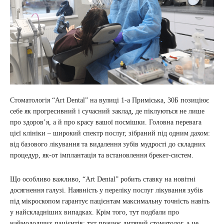
Стоматологія “Art Dental” на вулиці 1-а Приміська, 30Б позиціює
себе як прогресивний і сучасний заклад, де піклуються не лише
про здоров’я, а й про красу вашої посмішки. Головна перевага
цієї клініки – широкий спектр послуг, зібраний під одним дахом:
від базового лікування та видалення зубів мудрості до складних
процедур, як-от імплантація та встановлення брекет-систем.
Що особливо важливо, “Art Dental” робить ставку на новітні
досягнення галузі. Наявність у переліку послуг лікування зубів
під мікроскопом гарантує пацієнтам максимальну точність навіть
у найскладніших випадках. Крім того, тут подбали про
наймолодших пацієнтів: тут працює дитячий стоматолог, а це