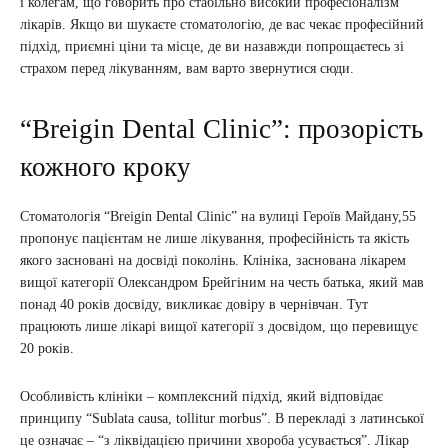
і колегам, що говорить про стабільно високий професіоналізм
лікарів. Якщо ви шукаєте стоматологію, де вас чекає професійний
підхід, приємні ціни та місце, де ви назавжди попрощаєтесь зі
страхом перед лікуванням, вам варто звернутися сюди.
“Breigin Dental Clinic”: прозорість
кожного кроку
Стоматологія “Breigin Dental Clinic” на вулиці Героїв Майдану,55
пропонує пацієнтам не лише лікування, професійність та якість
якого засновані на досвіді поколінь. Клініка, заснована лікарем
вищої категорії Олександром Брейгіним на честь батька, який мав
понад 40 років досвіду, викликає довіру в чернівчан. Тут
працюють лише лікарі вищої категорії з досвідом, що перевищує
20 років.
Особливість клініки – комплексний підхід, який відповідає
принципу “Sublata causa, tollitur morbus”. В перекладі з латинської
це означає – “з ліквідацією причини хвороба усувається”. Лікар