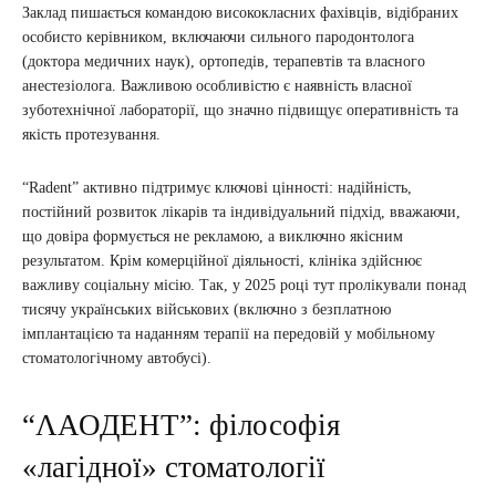
Заклад пишається командою висококласних фахівців, відібраних
особисто керівником, включаючи сильного пародонтолога
(доктора медичних наук), ортопедів, терапевтів та власного
анестезіолога. Важливою особливістю є наявність власної
зуботехнічної лабораторії, що значно підвищує оперативність та
якість протезування.
“Radent” активно підтримує ключові цінності: надійність,
постійний розвиток лікарів та індивідуальний підхід, вважаючи,
що довіра формується не рекламою, а виключно якісним
результатом. Крім комерційної діяльності, клініка здійснює
важливу соціальну місію. Так, у 2025 році тут пролікували понад
тисячу українських військових (включно з безплатною
імплантацією та наданням терапії на передовій у мобільному
стоматологічному автобусі).
“ΛАОДЕНТ”: філософія
«лагідної» стоматології