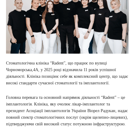
Стоматологічна клініка “Radent”, що працює по вулиці
Чорноморська,4А, у 2025 році відзначила 11 років успішної
діяльності. Клініка позиціює себе як комплексний центр, що задає
високі стандарти сучасної стоматології та імплантології.
Головна перевага та основний напрямок діяльності “Radent” – це
імплантологія. Клініка, яку очолює лікар-імплантолог та
президент Асоціації імплантологів України Віорел Радукан, надає
повний спектр стоматологічних послуг (окрім щелепно-лицевих),
підтверджуючи свій високий статус потужною інфраструктурою.