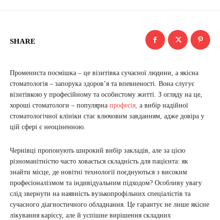
SHARE
Промениста посмішка – це візитівка сучасної людини, а якісна
стоматологія – запорука здоров’я та впевненості. Вона слугує
візитівкою у професійному та особистому житті. З огляду на це,
хороші стоматологи – популярна
професія,
а вибір надійної
стоматологічної клініки стає ключовим завданням, адже довіра у
цій сфері є неоціненною.
Чернівці пропонують широкий вибір закладів, але за цією
різноманітністю часто ховається складність для пацієнта: як
знайти місце, де новітні технології поєднуються з високим
професіоналізмом та індивідуальним підходом? Особливу увагу
слід звернути на наявність вузькопрофільних спеціалістів та
сучасного діагностичного обладнання. Це гарантує не лише якісне
лікування карієсу, але й успішне вирішення складних