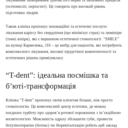
лікуванням захворювань трійчастого нерва та запальних процесів
(остеомієліт, періостит). Це говорить про високий рівень
підготовки лікарів.
Також клініка пропонує інноваційні та естетичні послуги:
лікування карієсу без свердління (що мінімізує страх) та люмініри
(тонкі вініри), які є вершиною естетичної стоматології. “SMILE”
на вулиці Кармелюка, 116 – це вибір для пацієнтів, які потребують
комплексного лікування, високої хірургічної компетентності та
естетичних рішень преміумкласу.
“T-dent”: ідеальна посмішка та
б’юті-трансформація
Клініка “T-dent” пропонує своїм клієнтам більше, ніж просто
стоматологію. Це комплексний центр естетики, де можна
поєднати турботу про здоров’я ротової порожнини з ін’єкційною
косметологією. Можливість одразу збільшити губи, провести
ботулінотерапію (ботокс) чи біоревіталізацію робить цей заклад