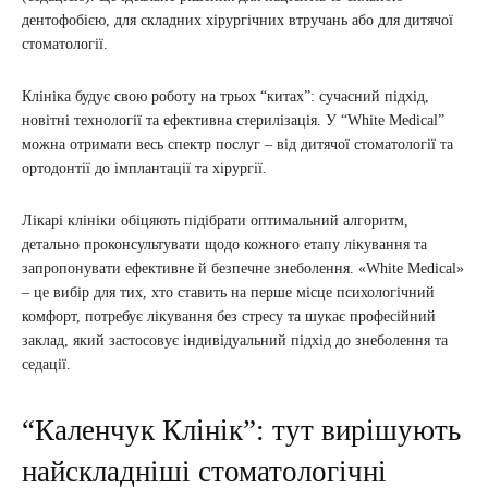
дентофобією, для складних хірургічних втручань або для дитячої
стоматології.
Клініка будує свою роботу на трьох “китах”: сучасний підхід,
новітні технології та ефективна стерилізація. У “White Medical”
можна отримати весь спектр послуг – від дитячої стоматології та
ортодонтії до імплантації та хірургії.
Лікарі клініки обіцяють підібрати оптимальний алгоритм,
детально проконсультувати щодо кожного етапу лікування та
запропонувати ефективне й безпечне знеболення. «White Medical»
– це вибір для тих, хто ставить на перше місце психологічний
комфорт, потребує лікування без стресу та шукає професійний
заклад, який застосовує індивідуальний підхід до знеболення та
седації.
“Каленчук Клінік”: тут вирішують
найскладніші стоматологічні