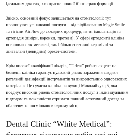
ідеальним для тих, хто прагне повної б’юті-трансформації.
Звісно, основний фокус залишається на стоматології: тут
пропонують усі ключові послуги – від відбілювання Magic Smile
та гігієни AirFlow до складних процедур, як-от імплантація та
ортопедія (вініри, коронки, протези). У сфері ортодонтії клініка
встановлює як металеві, так і більш естетичні керамічні та
лінгвальні (невидимі) брекет-системи.
Крім високої кваліфікації лікарів, “T-dent” робить акцент на
безпеці: клініка гарантує нульовий ризик зараження завдяки
ретельній дезінфекції інструментів та використанню одноразових
матеріалів. Це сучасна клініка на вулиці Миколайчука,5, яка
поєднує високий рівень стоматологічних послуг з індивідуальним
підходом та можливістю отримати повний естетичний догляд за
обличчям та посмішкою в одному місці.
Dental Clinic “White Medical”: