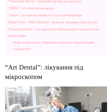
“Yeremchuk Dental”: надійний партнер для здоров’я
“SMILE”: естетика преміумкласу
“T-dent”: ідеальна посмішка та б’юті-трансформація
Dental Clinic “White Medical”: безпечне лікування зубів уві сні
“Каленчук Клінік”: тут вирішують найскладніші стоматологічні
головоломки
Чому стоматологія у Чернівцях відповідає європейським
стандартам?
“Art Dental”: лікування під
мікроскопом