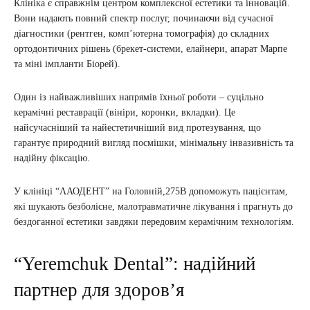
Клініка є справжнім центром комплексної естетики та інновацій.
Вони надають повний спектр послуг, починаючи від сучасної
діагностики (рентген, комп’ютерна томографія) до складних
ортодонтичних рішень (брекет-системи, елайнери, апарат Марпе
та міні імпланти Біорей).
Один із найважливіших напрямів їхньої роботи – суцільно
керамічні реставрації (вініри, коронки, вкладки). Це
найсучасніший та найестетичніший вид протезування, що
гарантує природний вигляд посмішки, мінімальну інвазивність та
надійну фіксацію.
У клініці “ΛАОДЕНТ” на Головній,275В допоможуть пацієнтам,
які шукають безболісне, малотравматичне лікування і прагнуть до
бездоганної естетики завдяки передовим керамічним технологіям.
“Yeremchuk Dental”: надійний
партнер для здоров’я