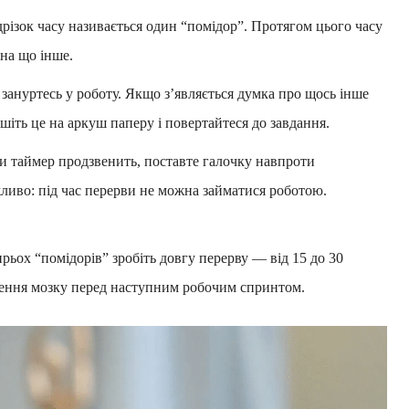
різок часу називається один “помідор”. Протягом цього часу
 на що інше.
зануртесь у роботу. Якщо з’являється думка про щось інше
ишіть це на аркуш паперу і повертайтеся до завдання.
 таймер продзвенить, поставте галочку навпроти
жливо: під час перерви не можна займатися роботою.
ьох “помідорів” зробіть довгу перерву — від 15 до 30
ження мозку перед наступним робочим спринтом.