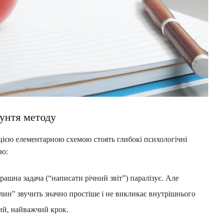
рунтя методу
 цією елементарною схемою стоять глибокі психологічні
ою:
рашна задача (“написати річний звіт”) паралізує. Але
лин” звучить значно простіше і не викликає внутрішнього
ий, найважчий крок.