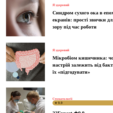
Я здоровий
Синдром сухого ока в епо
екранів: прості звички дл
зору під час роботи
Я здоровий
Мікробіом кишечника: ч
настрій залежить від бакт
їх «підгодувати»
Стоматології
★ 9.9