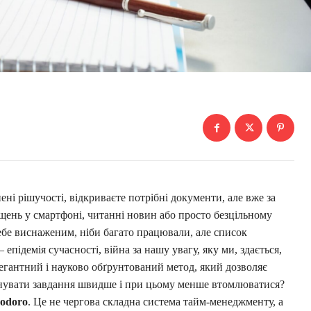
ені рішучості, відкриваєте потрібні документи, але вже за
іщень у смартфоні, читанні новин або просто безцільному
 себе виснаженим, ніби багато працювали, але список
підемія сучасності, війна за нашу увагу, яку ми, здається,
легантний і науково обґрунтований метод, який дозволяє
нувати завдання швидше і при цьому менше втомлюватися?
odoro
. Це не чергова складна система тайм-менеджменту, а