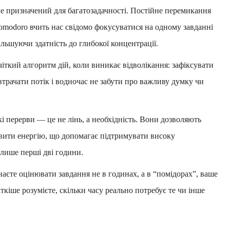
 призначений для багатозадачності. Постійне перемикання
omodoro вчить нас свідомо фокусуватися на одному завданні
ільшуючи здатність до глибокої концентрації.
іткий алгоритм дій, коли виникає відволікання: зафіксувати
 втрачати потік і водночас не забути про важливу думку чи
і перерви — це не лінь, а необхідність. Вони дозволяють
вити енергію, що допомагає підтримувати високу
 лише перші дві години.
аєте оцінювати завдання не в годинах, а в “помідорах”, ваше
ткіше розумієте, скільки часу реально потребує те чи інше