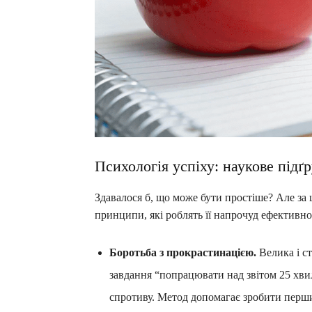
Психологія успіху: наукове підґ
Здавалося б, що може бути простіше? Але за
принципи, які роблять її напрочуд ефективн
Боротьба з прокрастинацією.
Велика і ст
завдання “попрацювати над звітом 25 хви
спротиву. Метод допомагає зробити перш