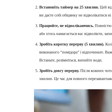
Встановіть таймер на 25 хвилин.
Цей від
ви даєте собі обіцянку не відволікатися ні
Працюйте, не відволікаючись.
Повністю 
або хтось намагається вас відволікти, зап
Зробіть коротку перерву (5 хвилин).
Коли
виконаного “помідора” і відпочиньте. Ва
Встаньте, розімніться, випийте води.
Зробіть довгу перерву.
Після кожних чотир
хвилин. Це час для повного перезаванта