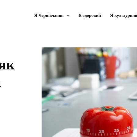
Я Чернівчанин
Я здоровий
Я культурни
 як
а