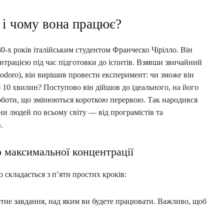
 і чому вона працює?
80-х років італійським студентом Франческо Чірілло. Він
нтрацією під час підготовки до іспитів. Взявши звичайний
odoro), він вирішив провести експеримент: чи зможе він
 10 хвилин? Поступово він дійшов до ідеального, на його
роботи, що змінюються короткою перервою. Так народився
и людей по всьому світу — від програмістів та
.
о максимальної концентрації
 складається з п’яти простих кроків:
тне завдання, над яким ви будете працювати. Важливо, щоб