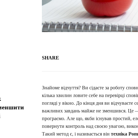
SHARE
Знайоме відчуття? Ви сідаєте за роботу сповн
кілька хвилин ловите себе на перевірці спов
к
погляді у вікно. До кінця дня ви відчуваєте
зменшити
важливих завдань майже не зменшився. Це — е
і
програємо. Але що, якби існував простий, е
повернути контроль над своєю увагою, вико
Такий метод є, і називається він
техніка Pom