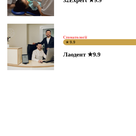
32Expert ★9.9
Стоматології
★ 9.9
Лаодент ★9.9