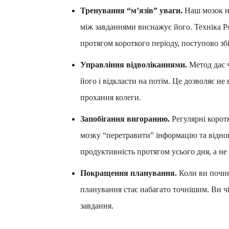
Тренування “м’язів” уваги.
Наш мозок не
між завданнями виснажує його. Техніка P
протягом короткого періоду, поступово зб
Управління відволіканнями.
Метод дає ч
його і відкласти на потім. Це дозволяє не
прохання колеги.
Запобігання вигоранню.
Регулярні коротк
мозку “перетравити” інформацію та відно
продуктивність протягом усього дня, а не
Покращення планування.
Коли ви почин
планування стає набагато точнішим. Ви чі
завдання.