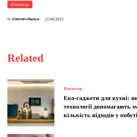
Я новатор
ichernivchanyn
22.08.2025
By
Related
Я новатор
Еко-гаджети для кухні: я
технології допомагають 
кількість відходів у побут