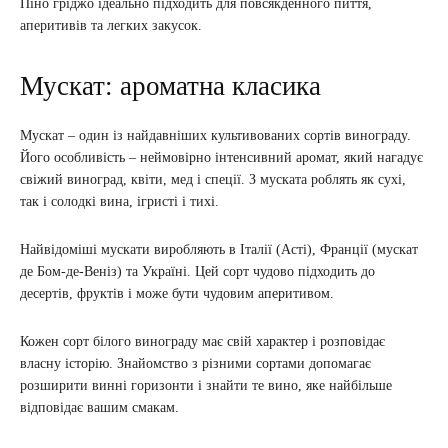
Піно гріджо ідеально підходить для повсякденного пиття,
аперитивів та легких закусок.
Мускат: ароматна класика
Мускат – один із найдавніших культивованих сортів винограду.
Його особливість – неймовірно інтенсивний аромат, який нагадує
свіжий виноград, квіти, мед і спеції. З муската роблять як сухі,
так і солодкі вина, ігристі і тихі.
Найвідоміші мускати виробляють в Італії (Асті), Франції (мускат
де Бом-де-Веніз) та Україні. Цей сорт чудово підходить до
десертів, фруктів і може бути чудовим аперитивом.
Кожен сорт білого винограду має свій характер і розповідає
власну історію. Знайомство з різними сортами допомагає
розширити винні горизонти і знайти те вино, яке найбільше
відповідає вашим смакам.