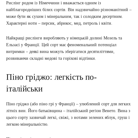
Рислінг родом із Німеччини і вважається одним із
найблагородніших білих сортів. Він надзвичайно різноманітний –
може бути як сухим і мінеральним, так і солодким десертним.
Характерні ноти – персик, абрикос, мед, петроль і квіти.
Найкращі рислінги виробляють у німецькій долині Мозель та
Ельзасі у Франції. Цей сорт має феноменальний потенціал
витримки – деякі вина можуть зберігатися десятиліттями,
розвиваючи складні медові та горіхові відтінки.
Піно гріджо: легкість по-
італійськи
Піно гріджо (або піно грі у Франції) – улюблений сорт для легких
літніх вин. Його батьківщина – італійський регіон Венето. Вина з
цього сорту зазвичай легкі, свіжі, з нотами зелених яблук, груш і
легкою мінеральністю.