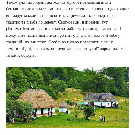
Також для тих людей, які колись мріяли познайомитися з
буковинськими ремеслами, музей стане унікальною нагодою, адже
він дарує можливість вивчити такі ремесла, як гончарство,
ткацтво та різьба по дереву. Святкові дні наповнені тут
різноманітними фестивалями та майстер-класами, в яких гості
можуть не тільки дізнатися про минуле, але й побачити себе у
традиційних заняттях. Особливо цікаво потрапити сюди у
тематичні дні, коли демонструються реконструкції народних свят
та їхніх обрядів.