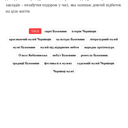
закладів – незабутня подорож у часі, яка залишає довгий відбиток
на ціле життя.
TAGS
євреї Буковини
історія Чернівців
краєзнавчий музей Чернівців
культура Буковини
літературний музей
музеї Буковини
музей під відкритим небом
народна архітектура
Ольга Кобилянська
побут Буковини
ремесла Буковини.
традиції Буковини
фестивалі в музеях
художній музей Чернівців
Чернівці музеї