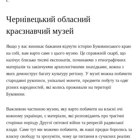
є:
Чернівецький обласний
краєзнавчий музей
Якщо у вас виникає бажання відчути історію Буковинського краю
на собі, вам варто саме з цього музею. Це справжній скарб, що
налічує близько тисячі експонатів, починаючи з етнографічних
матеріалів та закінчуючи археологічними знахідками, кожна з
яких демонструє багату культуру регіону. У музеї можна побачити
стародавні рукописи, унікальні монети, предмети побуту та одяг
різних народностей, які колись проживали на території
Буковини.
Важливою частиною музею, яку варто побачити на власні очі
кожному українцю, є матеріали, які розповідають про трагічні
сторінки періоду Другої світової війни та репресій радянської
влади. Саме тут ми можемо побачити, як наші предки боролись за
власну свободу та зрозуміти, чому це питання в сучасних реаліях