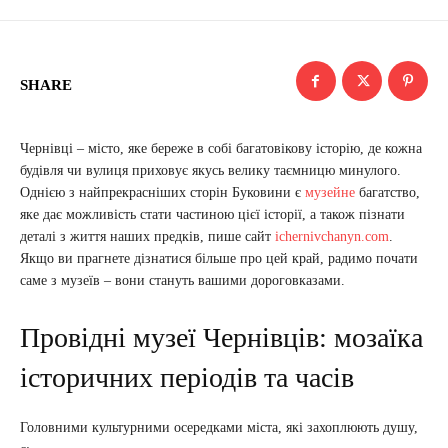
SHARE
Чернівці – місто, яке береже в собі багатовікову історію, де кожна
будівля чи вулиця приховує якусь велику таємницю минулого.
Однією з найпрекрасніших сторін Буковини є
музейне
багатство,
яке дає можливість стати частиною цієї історії, а також пізнати
деталі з життя наших предків, пише сайт
ichernivchanyn.com
.
Якщо ви прагнете дізнатися більше про цей край, радимо почати
саме з музеїв – вони стануть вашими дороговказами.
Провідні музеї Чернівців: мозаїка
історичних періодів та часів
Головними культурними осередками міста, які захоплюють душу,