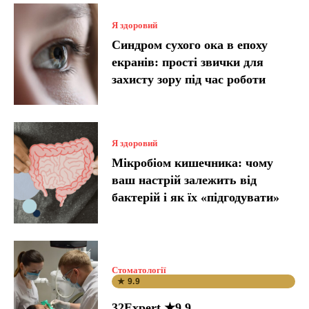
Я здоровий
Синдром сухого ока в епоху
екранів: прості звички для
захисту зору під час роботи
Я здоровий
Мікробіом кишечника: чому
ваш настрій залежить від
бактерій і як їх «підгодувати»
Стоматології
★ 9.9
32Expert ★9.9