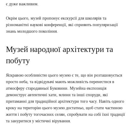
є дуже важливим.
Окрім цього, музей пропонує екскурсії для школярів та
різноманітні наукові конференції, які сприяють популяризації
знань молодшого покоління.
Музей народної архітектури та
побуту
Яскравою особливістю цього музею є те, що він розташовується
просто неба, та відвідувачі мають можливість перенестися в
атмосферу стародавньої Буковини. Музейна експозиція
демонструє автентичні хати, млини та інші споруди, які
притаманні для традиційної архітектури того часу. Навіть одного
кроку на територію цього музею достатньо, щоб стати частиною
життя і побуту тогочасних селян, спробувати на собі їхні традиції
та зануритися у містичні вірування.