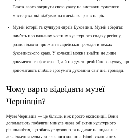
Також варто звернути свою увагу на виставки сучасного
мистецтва, які відбуваються декілька разів на рік.
Музей історії та культури євреїв Буковини. Музей зберігає
пам’ять про важливу частину культурного спадку регіону,
розповідаючи про життя єврейської громади в межах
буковинського краю. У колекції можна знайти не лише
документи та фотографії, а й предмети релігійного культу, що
допомагають глибше зрозуміти духовний світ цієї громади.
Чому варто відвідати музеї
Чернівців?
Музеї Чернівців — це більше, ніж просто експозиції. Вони
допомагають побачити минуле через об’єктив культурного
різноманіття, що збагачує духовно та надихає на подальше
дослідження культури власного коріння. Відвідування цих