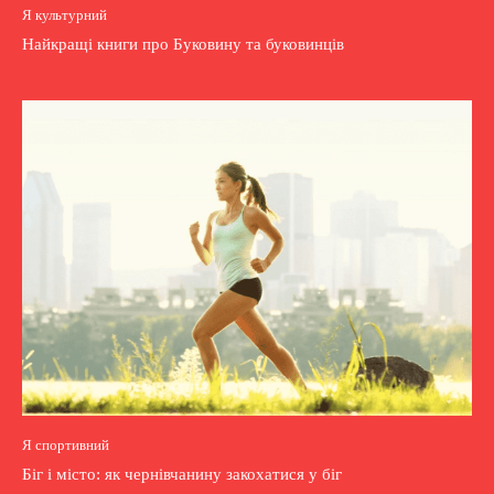
Я культурний
Найкращі книги про Буковину та буковинців
Я спортивний
Біг і місто: як чернівчанину закохатися у біг