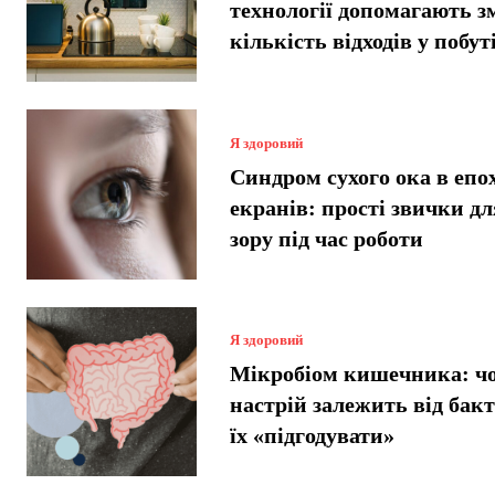
технології допомагають 
кількість відходів у побут
Я здоровий
Синдром сухого ока в епо
екранів: прості звички дл
зору під час роботи
Я здоровий
Мікробіом кишечника: ч
настрій залежить від бакт
їх «підгодувати»