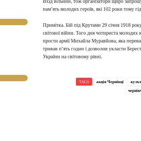
Вхід вільний, тож організатори щиро запрошу
пам’ять молодих героїв, які 102 роки тому гі
Примітка. Бій під Крутами 29 січня 1918 ро
світової війни. Того дня чотириста молодих ю
прости армії Михайла Муравйова, яка переваж
тривав п’ять годин і дозволив укласти Бере
України на світовому рівні.
TAGS
акція Чернівці
культ
чернів