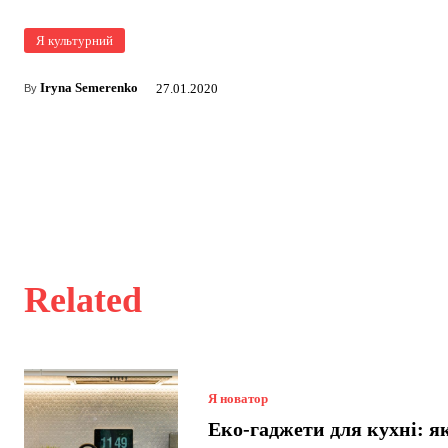
Я культурний
Iryna Semerenko
27.01.2020
By
Related
Я новатор
Еко-гаджети для кухні: я