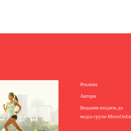
Реклама
Автори
Видання входить до
медіа-групи
MistoOnli