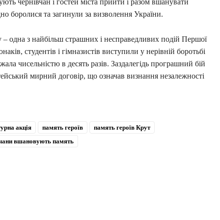
ють чернівчан і гостей міста прийти і разом вшанувати
дно боролися та загинули за визволення України.
ку – одна з найбільш страшних і несправедливих подій Першої
наків, студентів і гімназистів виступили у нерівній боротьбі
ала чисельністю в десять разів. Заздалегідь програшний бій
стейський мирний договір, що означав визнання незалежності
урна акція
память героїв
память героїв Крут
чани вшановують память