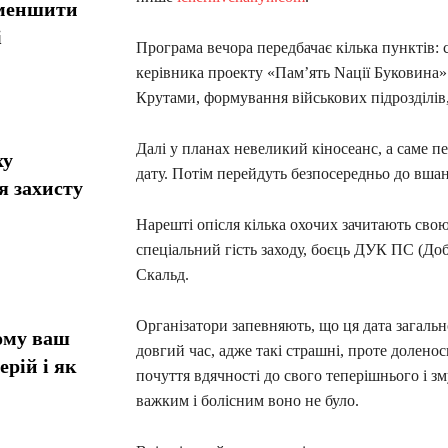
зменшити
і
Програма вечора передбачає кілька пунктів:
керівника проекту «Пам’ять Nації Буковина
Крутами, формування військових підрозділів,
Далі у планах невеликий кіносеанс, а саме п
ху
дату. Потім перейдуть безпосередньо до вша
я захисту
Нарешті опісля кілька охочих зачитають свою
спеціальний гість заходу, боєць ДУК ПС (До
Скальд.
Організатори запевняють, що ця дата загаль
ому ваш
довгий час, адже такі страшні, проте доленосн
ерій і як
почуття вдячності до свого теперішнього і з
важким і болісним воно не було.