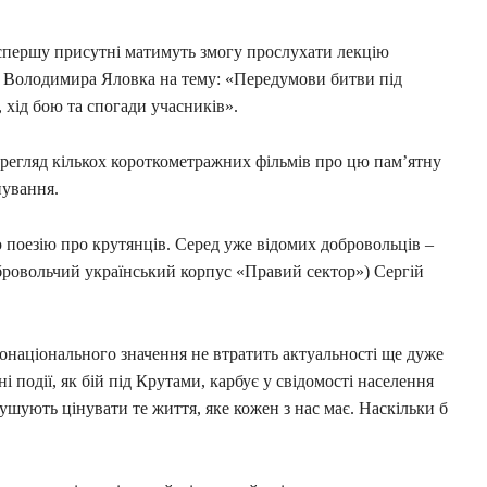
 спершу присутні матимуть змогу прослухати лекцію
» Володимира Яловка на тему: «Передумови битви під
 хід бою та спогади учасників».
ерегляд кількох короткометражних фільмів про цю пам’ятну
нування.
 поезію про крутянців. Серед уже відомих добровольців –
бровольчий український корпус «Правий сектор») Сергій
нонаціонального значення не втратить актуальності ще дуже
і події, як бій під Крутами, карбує у свідомості населення
мушують цінувати те життя, яке кожен з нас має. Наскільки б