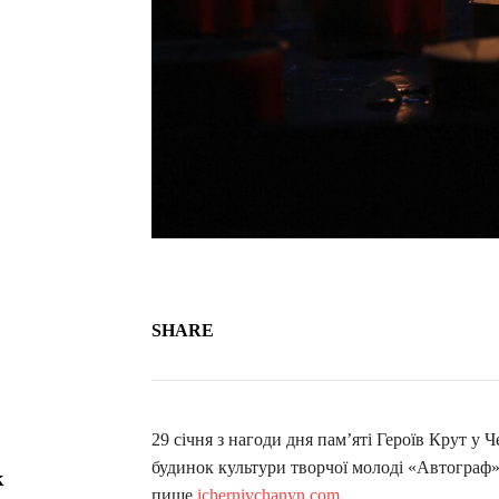
SHARE
29 січня з нагоди дня пам’яті Героїв Крут у 
будинок культури творчої молоді «Автограф» (
к
пише
ichernivchanyn.com
.