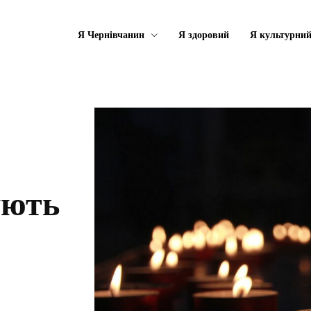
Я Чернівчанин
Я здоровий
Я культурни
ують