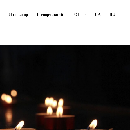
й
Я новатор
Я спортивний
ТОП
UA
RU