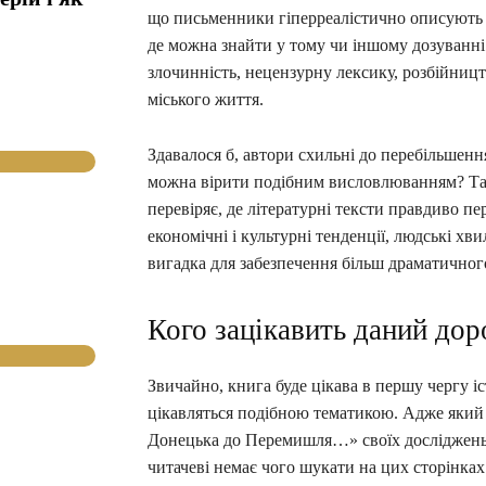
що письменники гіперреалістично описують жи
де можна знайти у тому чи іншому дозуванні к
злочинність, нецензурну лексику, розбійницт
міського життя.
Здавалося б, автори схильні до перебільшенн
можна вірити подібним висловлюванням? Так
перевіряє, де літературні тексти правдиво пер
економічні і культурні тенденції, людські хв
вигадка для забезпечення більш драматичног
Кого зацікавить даний до
Звичайно, книга буде цікава в першу чергу і
цікавляться подібною тематикою. Адже який 
Донецька до Перемишля…» своїх досліджень,
читачеві немає чого шукати на цих сторінка