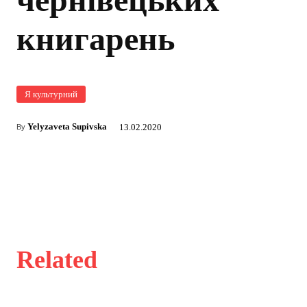
книгарень
Я культурний
Yelyzaveta Supivska
13.02.2020
By
Related