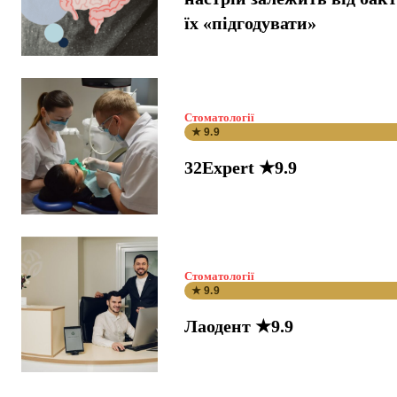
їх «підгодувати»
Стоматології
★ 9.9
32Expert ★9.9
Стоматології
★ 9.9
Лаодент ★9.9