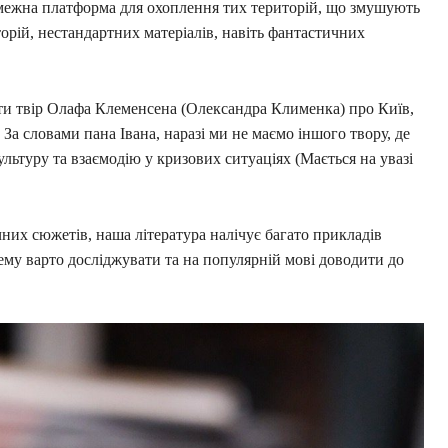
езмежна платформа для охоплення тих територій, що змушують
торій, нестандартних матеріалів, навіть фантастичних
ти твір Олафа Клеменсена (Олександра Клименка) про Київ,
. За словами пана Івана, наразі ми не маємо іншого твору, де
ультуру та взаємодію у кризових ситуаціях (Мається на увазі
чних сюжетів, наша література налічує багато прикладів
ему варто досліджувати та на популярній мові доводити до