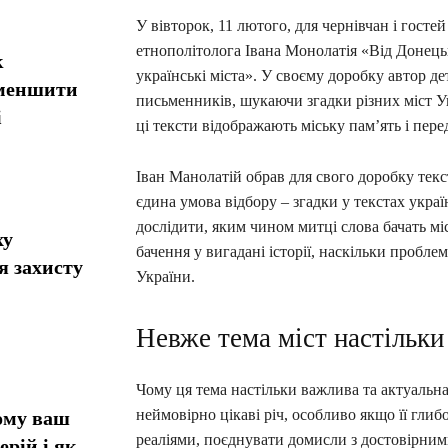
У вівторок, 11 лютого, для чернівчан і госте
етнополітолога Івана Монолатія «Від Донець
к
українські міста». У своєму доробку автор де
зменшити
письменників, шукаючи згадки різних міст Ук
і
ці тексти відображають міську пам’ять і пере
Іван Манолатій обрав для свого доробку текс
єдина умова відбору – згадки у текстах укра
дослідити, яким чином митці слова бачать мі
ху
бачення у вигадані історії, наскільки пробл
я захисту
України.
Невже тема міст настільки
Чому ця тема настільки важлива та актуальна,
неймовірно цікаві річ, особливо якщо її глиб
ому ваш
реаліями, поєднувати домисли з достовірними
ерій і як