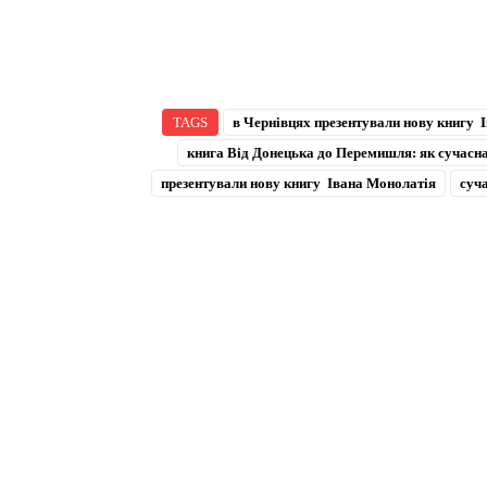
TAGS
в Чернівцях презентували нову книгу 
книга Від Донецька до Перемишля: як сучасна
презентували нову книгу Івана Монолатія
суч