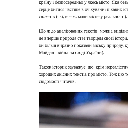
країну і безпосередньо у якесь місто. Яка б
серце битися частіше в очікуванні цікавих іс
сюжетів (які, все ж, мали місце у реальності).
Що ж до аналізованих текстів, можна виділи
де вперше природа стає творцем своєї історії
би більш виразно показали міську природу, к
Майдан і війна на сході України).
Також історик зауважує, що, крім нереалісти
хороших якісних текстів про місто. Тож цю т
свідомості читачів.