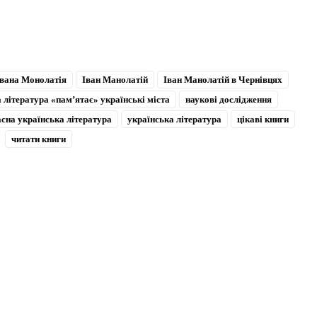
Івана Монолатія
Іван Манолатій
Іван Манолатій в Чернівцях
 література «пам’ятає» українські міста
наукові дослідження
асна українська література
українська література
цікаві книги
читати книги