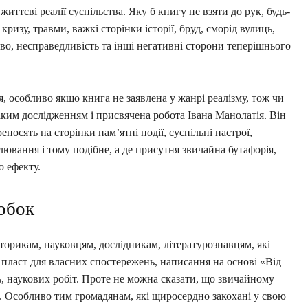
ттєві реалії суспільства. Яку б книгу не взяти до рук, будь-
ризу, травми, важкі сторінки історії, бруд, сморід вулиць,
во, несправедливість та інші негативні сторони теперішнього
я, особливо якщо книга не заявлена у жанрі реалізму, тож чи
им дослідженням і присвячена робота Івана Манолатія. Він
еносять на сторінки пам’ятні події, суспільні настрої,
илювання і тому подібне, а де присутня звичайна бутафорія,
о ефекту.
робок
сторикам, науковцям, дослідникам, літературознавцям, які
пласт для власних спостережень, написання на основі «Від
 наукових робіт. Проте не можна сказати, що звичайному
х. Особливо тим громадянам, які щиросердно закохані у свою