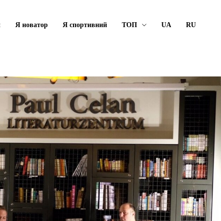
й
Я новатор
Я спортивний
ТОП
UA
RU