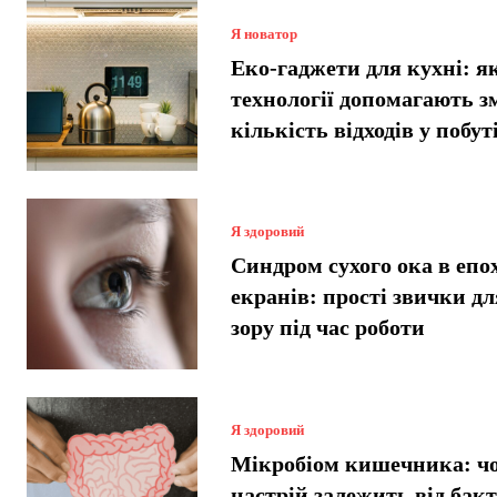
Я новатор
Еко-гаджети для кухні: я
технології допомагають 
кількість відходів у побут
Я здоровий
Синдром сухого ока в епо
екранів: прості звички дл
зору під час роботи
Я здоровий
Мікробіом кишечника: ч
настрій залежить від бакт