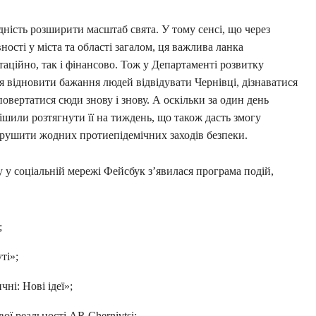
дність розширити масштаб свята. У тому сенсі, що через
ності у міста та області загалом, ця важлива ланка
аційно, так і фінансово. Тож у Департаменті розвитку
я відновити бажання людей відвідувати Чернівці, дізнаватися
повертатися сюди знову і знову. А оскільки за один день
шили розтягнути її на тиждень, що також дасть змогу
рушити жодних протиепідемічних заходів безпеки.
 у соціальній мережі Фейсбук з’явилася програма подій,
;
ті»;
ні: Нові ідеї»;
ої реальності AR Chernivtsi;