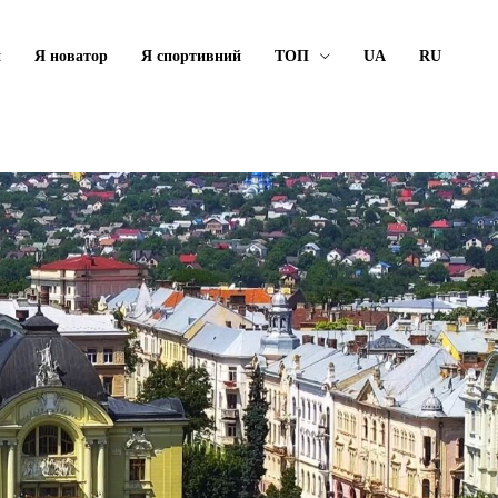
й
Я новатор
Я спортивний
ТОП
UA
RU