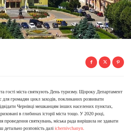
 та гості міста святкують День туризму. Щороку Департамент
є для громадян цикл заходів, покликаних розвивати
відвідати Чернівці мешканцям інших населених пунктах,
иховані в глибинах історії міста тощо. У 2020 році,
я проведення святкувань, міська рада вирішила не здавати
ш детально розповість далі
ichernivchanyn.