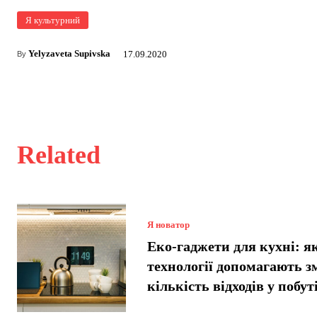
Я культурний
Yelyzaveta Supivska
17.09.2020
By
Related
Я новатор
Еко-гаджети для кухні: я
технології допомагають 
кількість відходів у побут