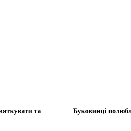
вяткувати та
Буковинці полюб