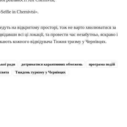
elfie in Chernivtsi».
едуть на відкритому просторі, тож не варто хвилюватися за
двідавши всі ці локації, та провести час незабутньо, яскраво і
чекають кожного відвідувача Тижня тризму у Чернівцях.
ької ради
дотриматися карантинних обмежень
програма подій
свята
Тиждень туризму у Чернівцях