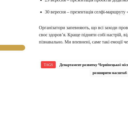
30 вересня – презентація селфі-маршруту «S
Організатори запевняють, що всі заходи пров
своє здоров’я. Краще підняти собі настрій, ві
пізнавально. Ми впевнені, саме такі емоції 
TAGS
Департамент розвитку Чернівецької міс
розширити масштаб 