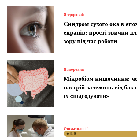
Я здоровий
Синдром сухого ока в епо
екранів: прості звички дл
зору під час роботи
Я здоровий
Мікробіом кишечника: ч
настрій залежить від бакт
їх «підгодувати»
Стоматології
★ 9.9