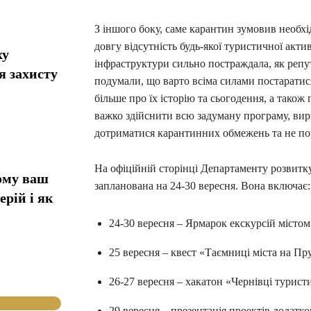
З іншого боку, саме карантин зумовив необхі
довгу відсутність будь-якої туристичної актив
ху
інфраструктури сильно постраждала, як репут
я захисту
подумали, що варто всіма силами постаратис
більше про їх історію та сьогодення, а також 
важко здійснити всю задуману програму, вирі
дотриматися карантинних обмежень та не по
На офіційній сторінці Департаменту розвитку
ому ваш
запланована на 24-30 вересня. Вона включає:
ерій і як
24-30 вересня – Ярмарок екскурсій містом
25 вересня – квест «Таємниці міста на Пру
26-27 вересня – хакатон «Чернівці туристич
29 вересня – презентація проектів додатков