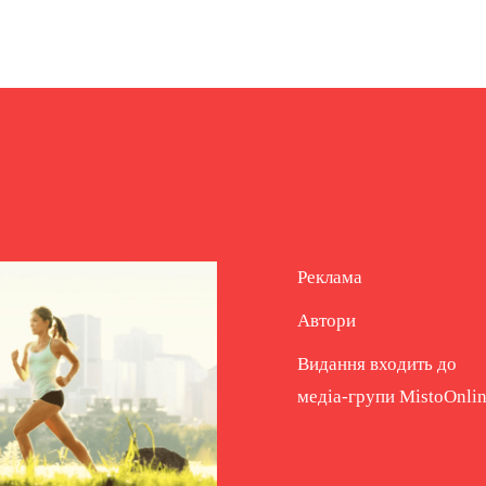
Реклама
Автори
Видання входить до
медіа-групи
MistoOnli