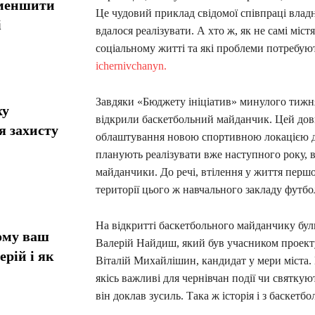
зменшити
Це чудовий приклад свідомої співпраці влад
і
вдалося реалізувати. А хто ж, як не самі міс
соціальному житті та які проблеми потребуют
ichernivchanyn.
Завдяки «Бюджету ініціатив» минулого тижня
ху
відкрили баскетбольний майданчик. Цей дов
я захисту
облаштування новою спортивною локацією діт
планують реалізувати вже наступного року, в
майданчики. До речі, втілення у життя першо
території цього ж навчального закладу футбо
На відкритті баскетбольного майданчику бул
ому ваш
Валерій Найдиш, який був учасником проекту
ерій і як
Віталій Михайлішин, кандидат у мери міста. 
якісь важливі для чернівчан події чи святкуют
він доклав зусиль. Така ж історія і з баскет