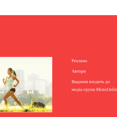
Реклама
Автори
Видання входить до
медіа-групи
MistoOnli