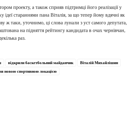
ором проекту, а також сприяв підтримці його реалізації у
ку ідеї стараннями пана Віталія, за що тепер йому вдячні як
ву ж таки, уточнимо, ці слова лунали з уст самого депутата,
лаштована на підняття рейтингу кандидата в очах чернівчан,
декілька раз.
ш
відкрили баскетбольний майданчик
Віталій Михайлішин
я новою спортивною локацією