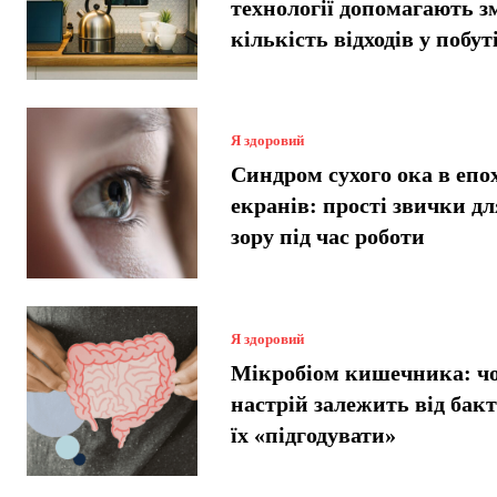
технології допомагають 
кількість відходів у побут
Я здоровий
Синдром сухого ока в епо
екранів: прості звички дл
зору під час роботи
Я здоровий
Мікробіом кишечника: ч
настрій залежить від бакт
їх «підгодувати»