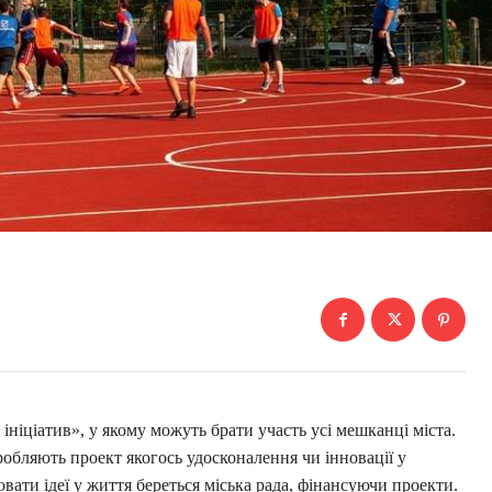
ніціатив», у якому можуть брати участь усі мешканці міста.
обляють проект якогось удосконалення чи інновації у
вати ідеї у життя береться міська рада, фінансуючи проекти.