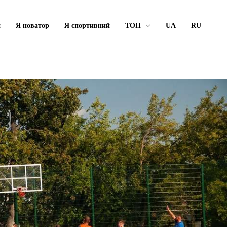
й
Я новатор
Я спортивний
ТОП
UA
RU