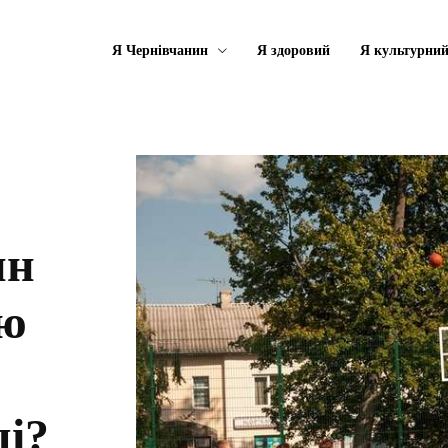
Я Чернівчанин
Я здоровий
Я культурни
ин
тю
і?