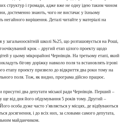
них структур і громади, адже вже не одну ідею таким чином
тяни, достеменно знають, чого не вистачає у їхньому
ь негайного вирішення. Деталі читайте у матеріалі на
 у загальноосвітній школі №25, що розташовується на Роші,
гоочікуваний крок – другий етап цілого проекту щодо
ей у цьому мікрорайоні Чернівців. На третьому етапі, який
икладуть бігову доріжку навколо поля та встановлять ігрові
го етапу проекту призвело до відкриття два роки тому на
льного поля. Тож, як видно, програма дійсно працює.
и присутні два депутати міської ради Чернівців. Перший –
 ще від дня його обдумування 5 років тому. Другий –
Його особа дуже часто з’являється у місцях, де відбуваються
ься досягнення, і до всіх них, за словами самого депутата,
больним майданчиком.