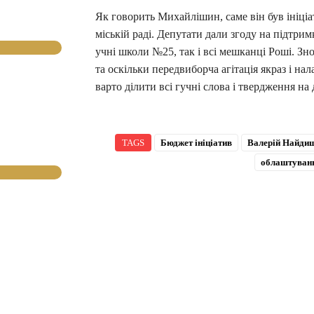
Як говорить Михайлішин, саме він був ініціат
міській раді. Депутати дали згоду на підтрим
учні школи №25, так і всі мешканці Роші. Зно
та оскільки передвиборча агітація якраз і на
варто ділити всі гучні слова і твердження на 
TAGS
Бюджет ініціатив
Валерій Найди
облаштуванн