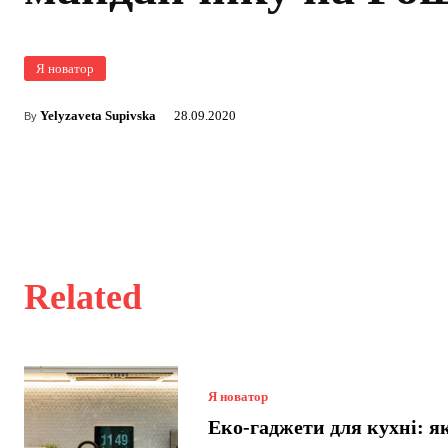
Я новатор
Yelyzaveta Supivska
28.09.2020
By
Related
Я новатор
Еко-гаджети для кухні: я