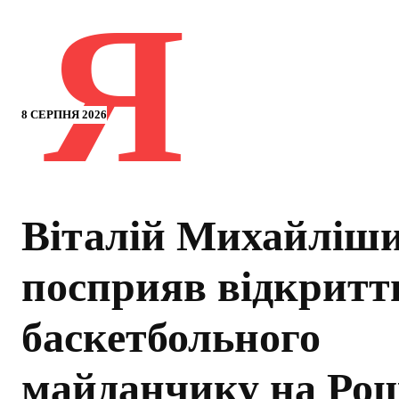
Я
8 СЕРПНЯ 2026
Віталій Михайліш
посприяв відкрит
баскетбольного
майданчику на Рош