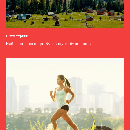
Я культурний
Найкращі книги про Буковину та буковинців