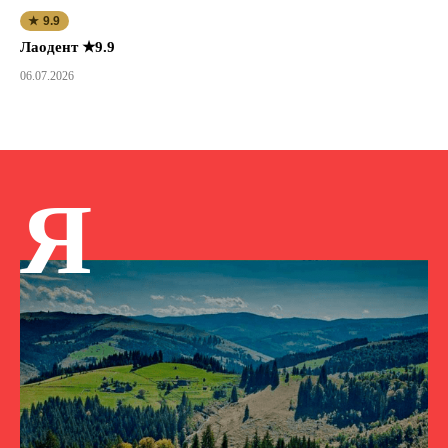
★ 9.9
Лаодент ★9.9
06.07.2026
Я