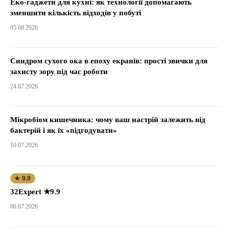
Еко-гаджети для кухні: як технології допомагають
зменшити кількість відходів у побуті
05.08.2026
Синдром сухого ока в епоху екранів: прості звички для
захисту зору під час роботи
24.07.2026
Мікробіом кишечника: чому ваш настрій залежить від
бактерій і як їх «підгодувати»
10.07.2026
★ 9.9
32Expert ★9.9
06.07.2026