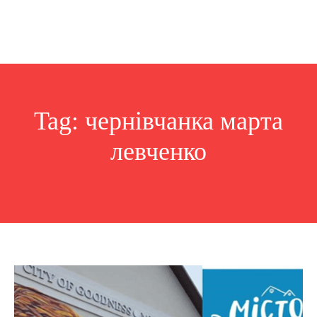
Tag:
чернівчанка марта
левченко