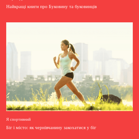
Найкращі книги про Буковину та буковинців
Я спортивний
Біг і місто: як чернівчанину закохатися у біг