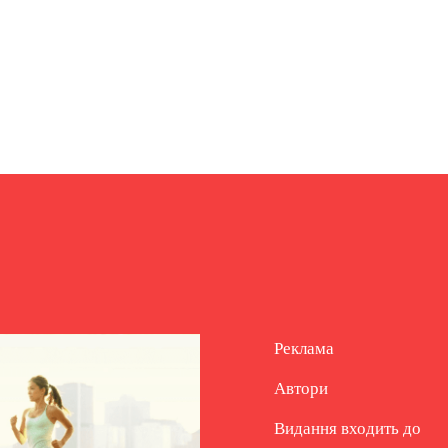
Реклама
Автори
Видання входить до