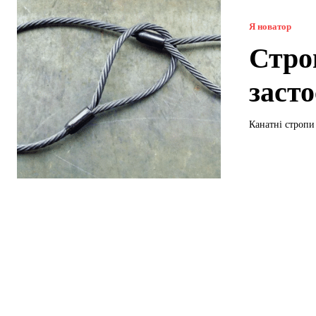
Я новатор
Стро
заст
Канатні стропи