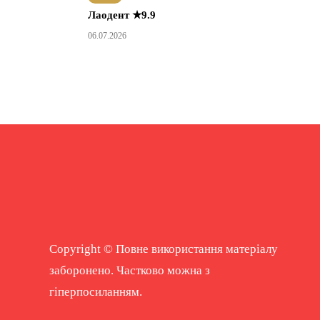
Лаодент ★9.9
06.07.2026
Copyright © Повне використання матеріалу
заборонено. Частково можна з
гіперпосиланням.