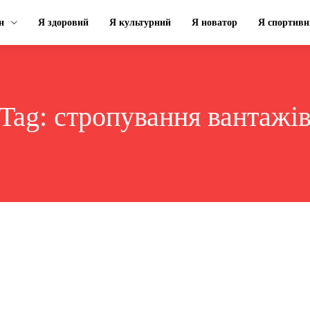
н
Я здоровий
Я культурний
Я новатор
Я спортивн
Tag:
стропування вантажі