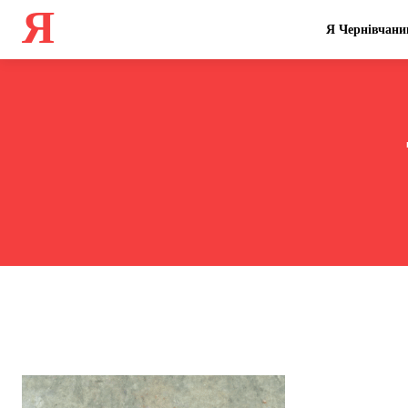
Я
Я Чернівчани