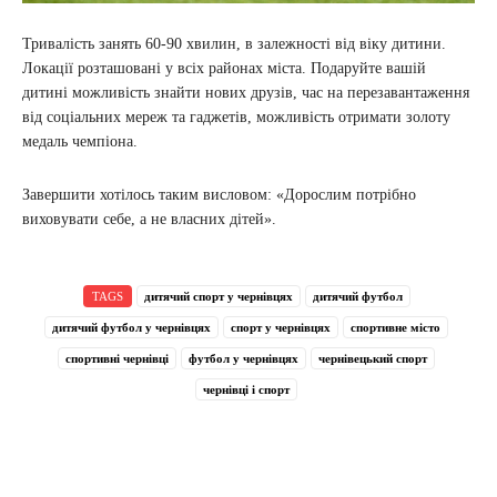
Тривалість занять 60-90 хвилин, в залежності від віку дитини.
Локації розташовані у всіх районах міста. Подаруйте вашій
дитині можливість знайти нових друзів, час на перезавантаження
від соціальних мереж та гаджетів, можливість отримати золоту
медаль чемпіона.
Завершити хотілось таким висловом: «Дорослим потрібно
виховувати себе, а не власних дітей».
TAGS
дитячий спорт у чернівцях
дитячий футбол
дитячий футбол у чернівцях
спорт у чернівцях
спортивне місто
спортивні чернівці
футбол у чернівцях
чернівецький спорт
чернівці і спорт