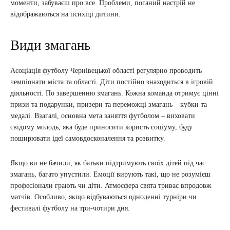
моменти, забуваєш про все. Проблеми, поганий настрій не
відображаються на психіці дитини.
Види змагань
Асоціація футболу Чернівецької області регулярно проводить
чемпіонати міста та області. Діти постійно знаходиться в ігровій
діяльності. По завершенню змагань. Кожна команда отримує цінні
призи та подарунки, призери та переможці змагань – кубки та
медалі. Взагалі, основна мета заняття футболом – виховати
свідому молодь, яка буде приносити користь соціуму, буду
поширювати ідеї самовдосконалення та розвитку.
Якщо ви не бачили, як батьки підтримують своїх дітей під час
змагань, багато упустили. Емоції вирують такі, що не розумієш
професіонали грають чи діти. Атмосфера свята триває впродовж
матчів. Особливо, якщо відбуваються одноденні турніри чи
фестивалі футболу на три-чотири дня.