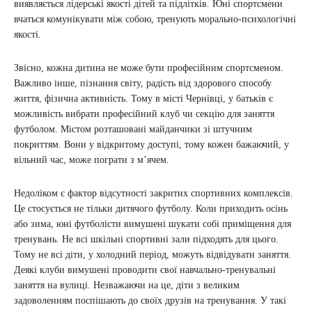
виявляється лідерські якості дітей та підлітків. Юні спортсмени
вчаться комунікувати між собою, тренують морально-психологічні
якості.
Звісно, кожна дитина не може бути професійним спортсменом.
Важливо інше, пізнання світу, радість від здорового способу
життя, фізична активність. Тому в місті Чернівці, у батьків є
можливість вибрати професійний клуб чи секцію для заняття
футболом. Містом розташовані майданчики зі штучним
покриттям. Вони у відкритому доступі, тому кожен бажаючий, у
вільний час, може пограти з м’ячем.
Недоліком є фактор відсутності закритих спортивних комплексів.
Це стосується не тільки дитячого футболу. Коли приходить осінь
або зима, юні футболісти вимушені шукати собі приміщення для
тренувань. Не всі шкільні спортивні зали підходять для цього.
Тому не всі діти, у холодний період, можуть відвідувати заняття.
Деякі клуби вимушені проводити свої навчально-тренувальні
заняття на вулиці. Незважаючи на це, діти з великим
задоволенням поспішають до своїх друзів на тренування. У такі