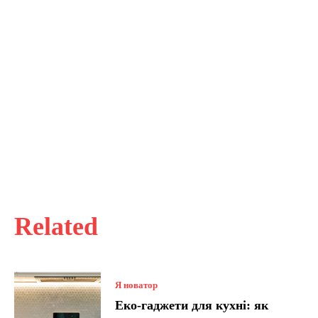
Related
Я новатор
Еко-гаджети для кухні: як