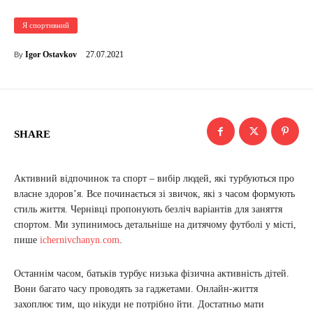
Я спортивний
27.07.2021
Igor Ostavkov
By
SHARE
Активний відпочинок та спорт – вибір людей, які турбуються про
власне здоров’я. Все починається зі звичок, які з часом формують
стиль життя. Чернівці пропонують безліч варіантів для заняття
спортом. Ми зупинимось детальніше на дитячому футболі у місті,
пише
ichernivchanyn.com
.
Останнім часом, батьків турбує низька фізична активність дітей.
Вони багато часу проводять за гаджетами. Онлайн-життя
захоплює тим, що нікуди не потрібно йти. Достатньо мати