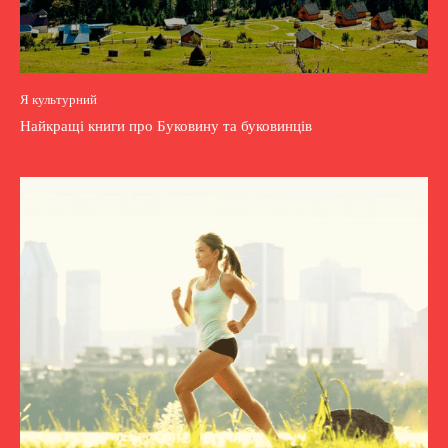
Я культурний
Найкращі книги про Буковину та буковинців