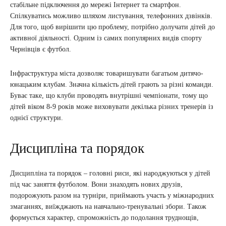
стабільне підключення до мережі Інтернет та смартфон.
Спілкуватись можливо шляхом листування, телефонних дзвінків.
Для того, щоб вирішити цю проблему, потрібно долучати дітей до
активної діяльності. Одним із самих популярних видів спорту
Чернівців є футбол.
Інфраструктура міста дозволяє товаришувати багатьом дитячо-
юнацьким клубам. Значна кількість дітей грають за різні команди.
Буває таке, що клуби проводять внутрішні чемпіонати, тому що
дітей віком 8-9 років може виховувати декілька різних тренерів із
однієї структури.
Дисципліна та порядок
Дисципліна та порядок – головні риси, які народжуються у дітей
під час заняття футболом. Вони знаходять нових друзів,
подорожують разом на турніри, приймають участь у міжнародних
змаганнях, виїжджають на навчально-тренувальні збори. Також
формується характер, спроможність до подолання труднощів,