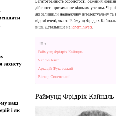
Багатогранність особистості, бажання новизн
дійсності притаманне відомим ученим. Черні
к
які залишили надважливу інтелектуальну та 
зменшити
відомі вчені, як-от: Раймунд Фрідріх Кайндл
і
інші. Детальніше на
ichernihivets
.
Раймунд Фрідріх Кайндль
ху
Чарльз Блісс
я захисту
Аркадій Жуковський
Віктор Синевський
Раймунд Фрідріх Кайндль
ому ваш
ерій і як