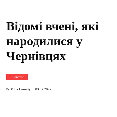
Відомі вчені, які
народилися у
Чернівцях
Я новатор
Yulia Leontiy
03.02.2022
By