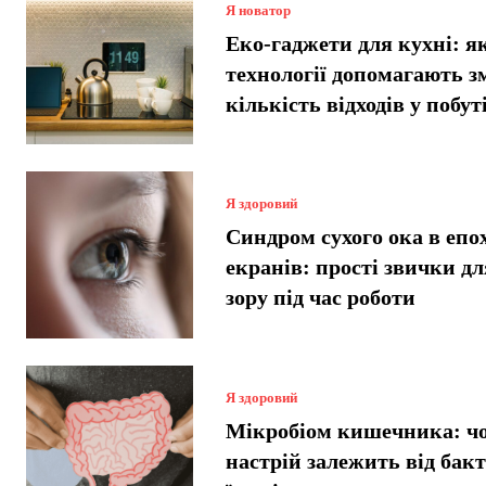
Я новатор
Еко-гаджети для кухні: я
технології допомагають 
кількість відходів у побут
Я здоровий
Синдром сухого ока в епо
екранів: прості звички дл
зору під час роботи
Я здоровий
Мікробіом кишечника: ч
настрій залежить від бакт