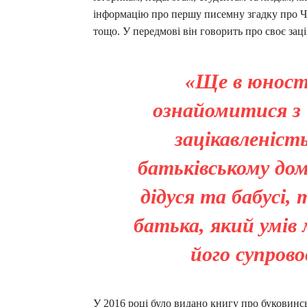
інформацію про першу писемну згадку про Чер
тощо. У передмові він говорить про своє заці
«Ще в юності
ознайомитися з і
зацікавленіст
батьківському дом
дідуся та бабусі,
батька, який умів
його супров
У 2016 році було видано книгу про буковинс