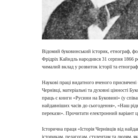
Відомий буковинський історик, етнограф, фо
Фрідріх Кайндль народився 31 серпня 1866 рок
чималий вклад у розвиток історії та етнограф
Наукові праці видатного вченого присвячені
Чернівці, матеріальні та духовні цінності Бу
праць є книги «Русини на Буковині» (у співа
найдавніших часів до сьогодення», «Наш рідн
перекази». Прочитати електронний варіант ц
Історична праця «Історія Чернівців від найда
історикам, педагогам, студентам та людям, як