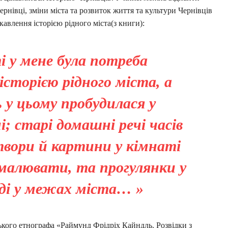
нівці, зміни міста та розвиток життя та культури Чернівців
кавлення історією рідного міста(з книги):
 у мене була потреба
сторією рідного міста, а
ь у цьому пробудилася у
і; старі домашні речі часів
 твори й картини у кімнаті
 малювати, та прогулянки у
оді у межах міста… »
ького етнографа «Раймунд Фрідріх Кайндль. Розвідки з