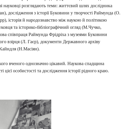
зі науковці розглядають теми: життєвий шлях дослідника
ан), дослідження з історії Буковини у творчості Раймунда (О.
р), історія й народознавство між наукою й політикою
уковця та історико-бібліографічний огляд (М.Чучко,
аукова співпраця Раймунда Фрідріха з музеями Буковини
ого взірця (Л. Гаєр), документи Державного архіву
 Кайндля (Н.Масіян).
кого вченого однозначно цікавий. Наукова спадщина
 цієї особистості та дослідження історії рідного краю.