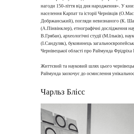
нагоди 150-ліття від дня народження». У кни
населення Карпат та історії Чернівців (О.Мас
Добржанський), погляди невизнаного (К. Шар
(А.Пінвінклер), етнографічні дослідження на
В.Грябан), археологічні студії (М.Ільків), н
(І.Сандуляк), буковинець загальноєвропейськ
Чернівецької області про Раймунда Фрідріха
Життєвий та науковий шлях цього чернівець
Раймунда заохочує до осмислення унікальності
Чарльз Блісс