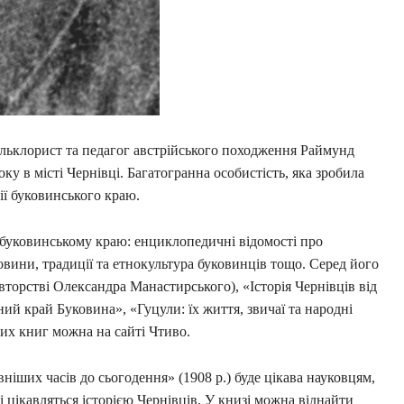
льклорист та педагог австрійського походження Раймунд
у в місті Чернівці. Багатогранна особистість, яка зробила
ії буковинського краю.
 буковинському краю: енциклопедичні відомості про
ковини, традиції та етнокультура буковинців тощо. Серед його
вторстві Олександра Манастирського), «Історія Чернівців від
ий край Буковина», «Гуцули: їх життя, звичаї та народні
их книг можна на сайті Чтиво.
вніших часів до сьогодення» (1908 р.) буде цікава науковцям,
і цікавляться історією Чернівців. У книзі можна віднайти