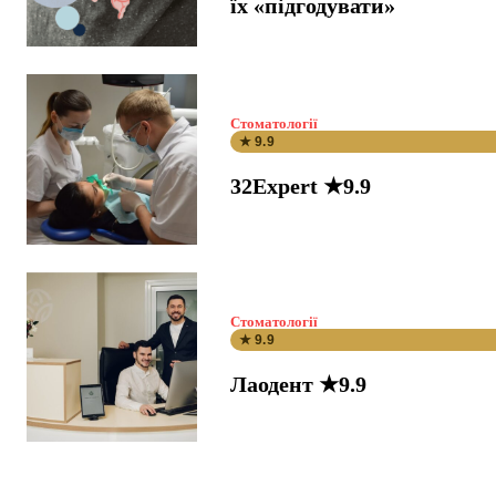
їх «підгодувати»
Стоматології
★ 9.9
32Expert ★9.9
Стоматології
★ 9.9
Лаодент ★9.9