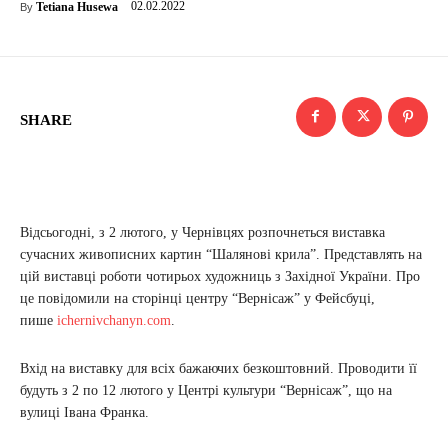
02.02.2022
Tetiana Husewa
By
SHARE
Відсьогодні, з 2 лютого, у Чернівцях розпочнеться виставка
сучасних живописних картин “Шалянові крила”. Представлять на
цій виставці роботи чотирьох художниць з Західної України. Про
це повідомили на сторінці центру “Вернісаж” у Фейсбуці,
пише
ichernivchanyn.com
.
Вхід на виставку для всіх бажаючих безкоштовний. Проводити її
будуть з 2 по 12 лютого у Центрі культури “Вернісаж”, що на
вулиці Івана Франка.