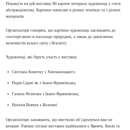
Покажуть на цій виставці 80 картин чотирьох художниць у стилі
абстракціонізму. Картини написані в різних техніках та з різних
матеріалів.
Організатори говорять, що картини художниць закликають до
спостерігання та насолоди природою, а також до захоплення
величністю всього світу і Всесвіту.
Художниці, які беруть участь у виставці:
Світлана Божеску з Хмельницького;
Надія Садов’як з Івано-Франківська;
Галина Філіпова з Івано-Франківська;
Наталія Вовчук з Коломиї.
Організатори зазначають, що мисткині об’єднуються вже не
вперше. Раніше спільні виставки відбувалися у Яремчі, Києві та