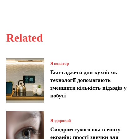
Related
Я новатор
Еко-гаджети для кухні: як
технології допомагають
зменшити кількість відходів у
побуті
Я здоровий
Синдром сухого ока в епоху
екранів: прості звички для