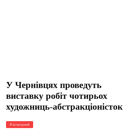
У Чернівцях проведуть
виставку робіт чотирьох
художниць-абстракціоністок
Я культурний