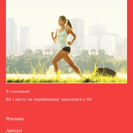
Я спортивний
Біг і місто: як чернівчанину закохатися у біг
Реклама
Автори