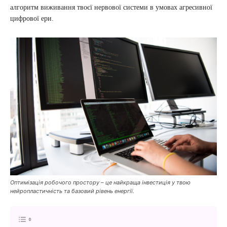
алгоритм виживання твоєї нервової системи в умовах агресивної
цифрової ери.
Оптимізація робочого простору – це найкраща інвестиція у твою
нейропластичність та базовий рівень енергії.