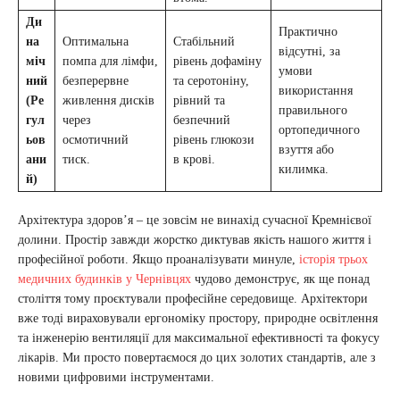
Ди
Практично
на
Оптимальна
Стабільний
відсутні, за
міч
помпа для лімфи,
рівень дофаміну
умови
ний
безперервне
та серотоніну,
використання
(Ре
живлення дисків
рівний та
правильного
гул
через
безпечний
ортопедичного
ьов
осмотичний
рівень глюкози
взуття або
ани
тиск.
в крові.
килимка.
й)
Архітектура здоров’я – це зовсім не винахід сучасної Кремнієвої
долини. Простір завжди жорстко диктував якість нашого життя і
професійної роботи. Якщо проаналізувати минуле,
історія трьох
медичних будинків у Чернівцях
чудово демонструє, як ще понад
століття тому проєктували професійне середовище. Архітектори
вже тоді вираховували ергономіку простору, природне освітлення
та інженерію вентиляції для максимальної ефективності та фокусу
лікарів. Ми просто повертаємося до цих золотих стандартів, але з
новими цифровими інструментами.