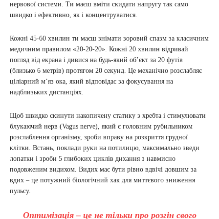
нервової системи. Ти маєш вміти скидати напругу так само
швидко і ефективно, як і концентруватися.
Кожні 45-60 хвилин ти маєш знімати зоровий спазм за класичним
медичним правилом «20-20-20». Кожні 20 хвилин відривай
погляд від екрана і дивися на будь-який об’єкт за 20 футів
(близько 6 метрів) протягом 20 секунд. Це механічно розслабляє
ціліарний м’яз ока, який відповідає за фокусування на
надблизьких дистанціях.
Щоб швидко скинути накопичену статику з хребта і стимулювати
блукаючий нерв (Vagus nerve), який є головним рубильником
розслаблення організму, зроби вправу на розкриття грудної
клітки. Встань, поклади руки на потилицю, максимально зведи
лопатки і зроби 5 глибоких циклів дихання з навмисно
подовженим видихом. Видих має бути рівно вдвічі довшим за
вдих – це потужний біологічний хак для миттєвого зниження
пульсу.
Оптимізація – це не тільки про розгін свого