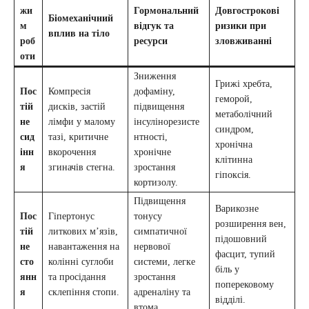
жи
Гормональний
Довгострокові
Біомеханічний
м
відгук та
ризики при
вплив на тіло
роб
ресурси
зловживанні
оти
Зниження
Грижі хребта,
Пос
Компресія
дофаміну,
геморой,
тій
дисків, застій
підвищення
метаболічний
не
лімфи у малому
інсулінорезисте
синдром,
сид
тазі, критичне
нтності,
хронічна
інн
вкорочення
хронічне
клітинна
я
згиначів стегна.
зростання
гіпоксія.
кортизолу.
Підвищення
Варикозне
Пос
Гіпертонус
тонусу
розширення вен,
тій
литкових м’язів,
симпатичної
підошовний
не
навантаження на
нервової
фасцит, тупий
сто
колінні суглоби
системи, легке
біль у
янн
та просідання
зростання
поперековому
я
склепіння стопи.
адреналіну та
відділі.
втома.