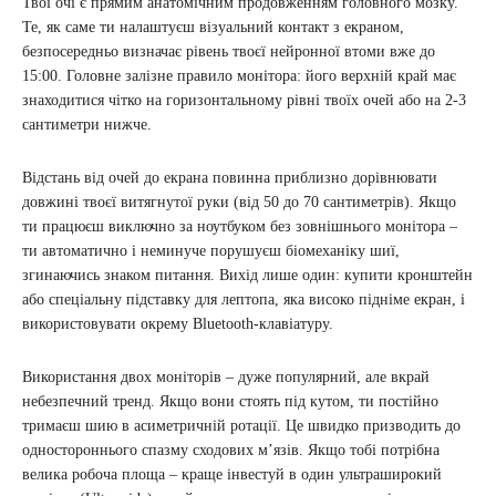
Твої очі є прямим анатомічним продовженням головного мозку.
Те, як саме ти налаштуєш візуальний контакт з екраном,
безпосередньо визначає рівень твоєї нейронної втоми вже до
15:00. Головне залізне правило монітора: його верхній край має
знаходитися чітко на горизонтальному рівні твоїх очей або на 2-3
сантиметри нижче.
Відстань від очей до екрана повинна приблизно дорівнювати
довжині твоєї витягнутої руки (від 50 до 70 сантиметрів). Якщо
ти працюєш виключно за ноутбуком без зовнішнього монітора –
ти автоматично і неминуче порушуєш біомеханіку шиї,
згинаючись знаком питання. Вихід лише один: купити кронштейн
або спеціальну підставку для лептопа, яка високо підніме екран, і
використовувати окрему Bluetooth-клавіатуру.
Використання двох моніторів – дуже популярний, але вкрай
небезпечний тренд. Якщо вони стоять під кутом, ти постійно
тримаєш шию в асиметричній ротації. Це швидко призводить до
одностороннього спазму сходових м’язів. Якщо тобі потрібна
велика робоча площа – краще інвестуй в один ультраширокий