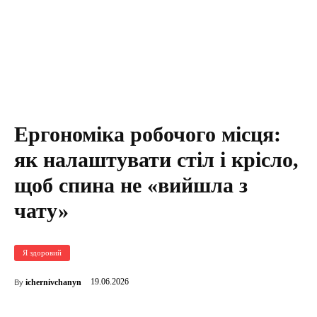
Ергономіка робочого місця:
як налаштувати стіл і крісло,
щоб спина не «вийшла з
чату»
Я здоровий
19.06.2026
ichernivchanyn
By