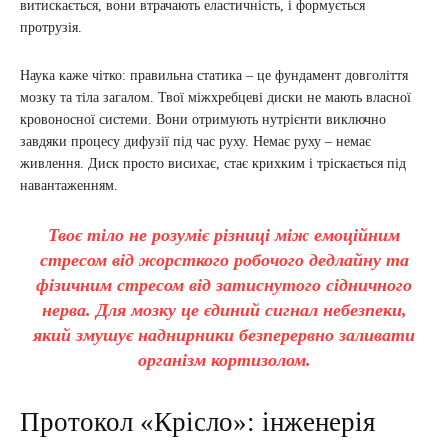
витискається, вони втрачають еластичність, і формується
протрузія.
Наука каже чітко: правильна статика – це фундамент довголіття
мозку та тіла загалом. Твої міжхребцеві диски не мають власної
кровоносної системи. Вони отримують нутрієнти виключно
завдяки процесу дифузії під час руху. Немає руху – немає
живлення. Диск просто висихає, стає крихким і тріскається під
навантаженням.
Твоє тіло не розуміє різниці між емоційним
стресом від жорсткого робочого дедлайну та
фізичним стресом від затиснутого сідничного
нерва. Для мозку це єдиний сигнал небезпеки,
який змушує наднирники безперервно заливати
організм кортизолом.
Протокол «Крісло»: інженерія