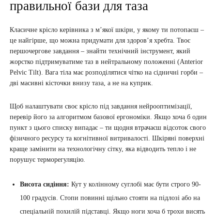
правильної бази для таза
Класичне крісло керівника з м’якої шкіри, у якому ти потопаєш –
це найгірше, що можна придумати для здоров’я хребта. Твоє
першочергове завдання – знайти технічний інструмент, який
жорстко підтримуватиме таз в нейтральному положенні (Anterior
Pelvic Tilt). Вага тіла має розподілятися чітко на сідничні горби –
дві масивні кісточки внизу таза, а не на куприк.
Щоб налаштувати своє крісло під завдання нейрооптимізації,
перевір його за алгоритмом базової ергономіки. Якщо хоча б один
пункт з цього списку випадає – ти щодня втрачаєш відсоток свого
фізичного ресурсу та когнітивної витривалості. Шкіряні поверхні
краще замінити на технологічну сітку, яка відводить тепло і не
порушує терморегуляцію.
Висота сидіння:
Кут у колінному суглобі має бути строго 90-
100 градусів. Стопи повинні щільно стояти на підлозі або на
спеціальній похилій підставці. Якщо ноги хоча б трохи висять