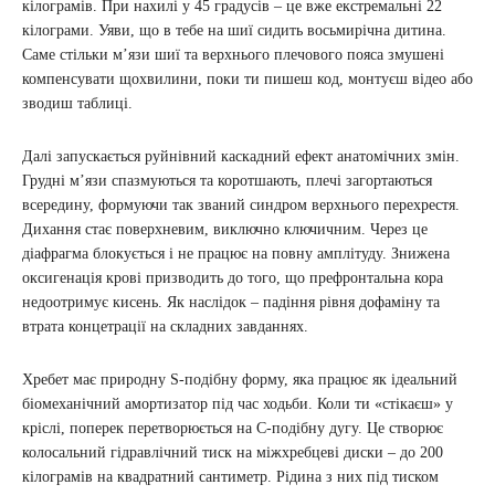
кілограмів. При нахилі у 45 градусів – це вже екстремальні 22
кілограми. Уяви, що в тебе на шиї сидить восьмирічна дитина.
Саме стільки м’язи шиї та верхнього плечового пояса змушені
компенсувати щохвилини, поки ти пишеш код, монтуєш відео або
зводиш таблиці.
Далі запускається руйнівний каскадний ефект анатомічних змін.
Грудні м’язи спазмуються та коротшають, плечі загортаються
всередину, формуючи так званий синдром верхнього перехрестя.
Дихання стає поверхневим, виключно ключичним. Через це
діафрагма блокується і не працює на повну амплітуду. Знижена
оксигенація крові призводить до того, що префронтальна кора
недоотримує кисень. Як наслідок – падіння рівня дофаміну та
втрата концетрації на складних завданнях.
Хребет має природну S-подібну форму, яка працює як ідеальний
біомеханічний амортизатор під час ходьби. Коли ти «стікаєш» у
кріслі, поперек перетворюється на С-подібну дугу. Це створює
колосальний гідравлічний тиск на міжхребцеві диски – до 200
кілограмів на квадратний сантиметр. Рідина з них під тиском