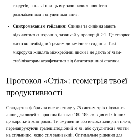
градусів, а плечі при цьому залишалися повністю
розслабленими і опущеними вниз.
Синхромеханізм гойдання:
Спинка та сидіння мають
відхилятися синхронно, зазвичай у пропорції 2:1. Це створює
життєво необхідний режим динамічного сидіння. Такі
мікрорухи живлять міжхребцеві диски і не дають м’язам-
стабілізаторам атрофуватися від багатогодинної статики.
Протокол «Стіл»: геометрія твоєї
продуктивності
Стандартна фабрична висота столу у 75 сантиметрів підходить
лише для людей зі зростом близько 180-185 см. Для всіх інших –
це жорсткий компроміс. Ти змушений або високо задирати плечі,
перенапружуючи трапецієподібний м’яз, або сутулитися і лягати
на стільницю, якщо стіл занизький. Оптимальне рішення для