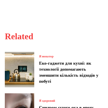
Related
Я новатор
Еко-гаджети для кухні: як
технології допомагають
зменшити кількість відходів у
побуті
Я здоровий
Синдром сухого ока в епоху