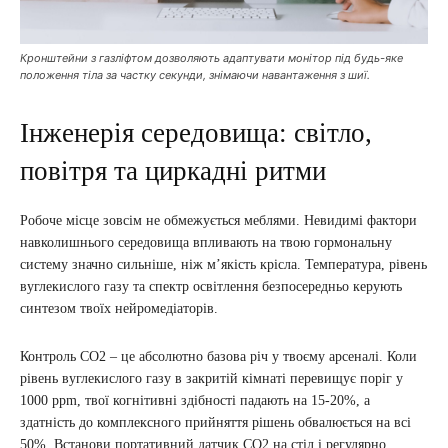
Кронштейни з газліфтом дозволяють адаптувати монітор під будь-яке
положення тіла за частку секунди, знімаючи навантаження з шиї.
Інженерія середовища: світло,
повітря та циркадні ритми
Робоче місце зовсім не обмежується меблями. Невидимі фактори
навколишнього середовища впливають на твою гормональну
систему значно сильніше, ніж м’якість крісла. Температура, рівень
вуглекислого газу та спектр освітлення безпосередньо керують
синтезом твоїх нейромедіаторів.
Контроль CO2 – це абсолютно базова річ у твоєму арсеналі. Коли
рівень вуглекислого газу в закритій кімнаті перевищує поріг у
1000 ppm, твої когнітивні здібності падають на 15-20%, а
здатність до комплексного прийняття рішень обвалюється на всі
50%. Встанови портативний датчик CO2 на стіл і регулярно