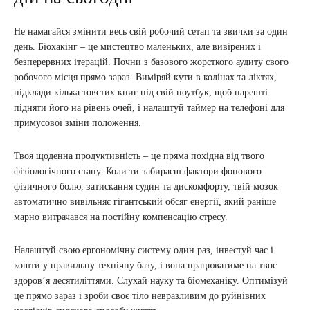
Не намагайся змінити весь свій робочий сетап та звички за один
день. Біохакінг – це мистецтво маленьких, але вивірених і
безперервних ітерацій. Почни з базового жорсткого аудиту свого
робочого місця прямо зараз. Виміряй кути в колінах та ліктях,
підклади кілька товстих книг під свій ноутбук, щоб нарешті
підняти його на рівень очей, і налаштуй таймер на телефоні для
примусової зміни положення.
Твоя щоденна продуктивність – це пряма похідна від твого
фізіологічного стану. Коли ти забираєш фактори фонового
фізичного болю, затискання судин та дискомфорту, твій мозок
автоматично вивільняє гігантський обсяг енергії, який раніше
марно витрачався на постійну компенсацію стресу.
Налаштуй свою ергономічну систему один раз, інвестуй час і
кошти у правильну технічну базу, і вона працюватиме на твоє
здоров’я десятиліттями. Слухай науку та біомеханіку. Оптимізуй
це прямо зараз і зроби своє тіло невразливим до руйнівних