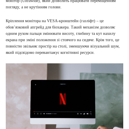
монітор (Ultrawide), який дозволить працювати переміщенням
погляду, а не крутінням голови.
Кріплення монітора на VESA-кронштейн (газліфт) – це
обов’язковий апгрейд для біохакера. Такий механізм дозволяє
одним рухом пальця змінювати висоту, глибину та кут нахилу
екрана при зміні положення зі стоячого на сидяче. Крім того, це
повністю звільняє простір на столі, зменшуючи візуальний шум,
який підсвідомо перевантажує когнітивні ресурси.