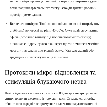
тепле повітря провокує сонливість через розширення судин і
легке падіння артеріального тиску. Завжди тримай робочий
простір прохолодним.
Вологість повітря:
Твої слизові оболонки та очі потребують
стабільної вологості на рівні 45-55%. Сухе повітря сучасних
офісів (особливо взимку під час опалювального сезону)
викликає синдром сухого ока, через що ти починаєш частіше
моргати і втрачати візуальний фокус. Ультразвуковий або
традиційний зволожувач – це must-have.
Протоколи мікро-відновлення та
стимуляція блукаючого нерва
Навіть ідеальне кастомне крісло за 2000 доларів не врятує твою
спину, якщо ти системно ігноруєш паузи. Сучасна ергономіка
обов’язково передбачає примусове включення парасимпатичної