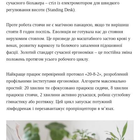
сучасного біохакера – стіл із електромотором для швидкого
регулювання висоти (Standing Desk).
Проте робота стоячи не є магічною панацеєю, якщо ти вирішиш
стояти 8 годин поспіль. Еволюція не готувала нас до стояння
нерухомим стовпом. Це призведе до масштабного застою крові у
венах, розвитку варикозу та болючого запалення підошовної
фасції. Золотий стандарт сучасної ергономіки – це постійна зміна
положень протягом усього робочого циклу.
Найкраще працює перевірений протокол «20-8-2», розроблений
профільними інститутами ергономіки. Алгоритм максимально
простий: 20 хвилин ти сфокусовано працюєш сидячи, 8 хвилин
працюєш стоячи, 2 хвилини активно рухаєшся, робиш суглобову
гімнастику або розтяжку. Цей цикл запускає потужний
лімфодренаж і перезавантажує пропріоцептори в м’язах.