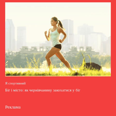
Я спортивний
Біг і місто: як чернівчанину закохатися у біг
Реклама