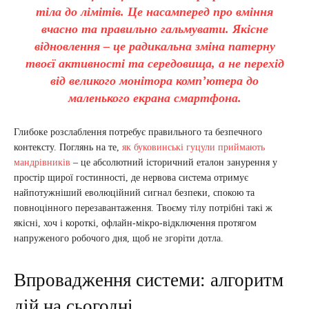
тіла до лімітів. Це насамперед про вміння
вчасно та правильно гальмувати. Якісне
відновлення – це радикальна зміна патерну
твоєї активності та середовища, а не перехід
від великого монітора комп’ютера до
маленького екрана смартфона.
Глибоке розслаблення потребує правильного та безпечного
контексту. Поглянь на те,
як буковинські гуцули приймають
мандрівників
– це абсолютний історичний еталон занурення у
простір щирої гостинності, де нервова система отримує
найпотужніший еволюційний сигнал безпеки, спокою та
повноцінного перезавантаження. Твоєму тілу потрібні такі ж
якісні, хоч і короткі, офлайн-мікро-відключення протягом
напруженого робочого дня, щоб не згоріти дотла.
Впровадження системи: алгоритм
дій на сьогодні