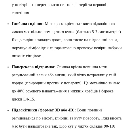
у повітрі – ти перетискаєш стегнові артерії та нервові
сплетіння.
Глибина сидіння:
Між краєм крісла та твоєю підколінною
ямкою має вільно поміщатися кулак (близько 5-7 сантиметрів).
Якщо сидіння занадто довге, воно тисне на підколінні вени,
порушує лімфовідтік та гарантовано провокує вечірні набряки
нижніх кінцівок.
Поперекова підтримка:
Спинка крісла повинна мати
регульований валик або вигин, який чітко потрапляє у твій
лордоз (природний прогин у попереку). Це механічно знімає
до 40% осьового навантаження з нижніх хребців і береже
диски L4-L5.
Підлокітники (формат 3D або 4D):
Вони повинні
регулюватися по висоті, глибині та куту повороту. Їхня висота
має бути налаштована так, щоб кут у ліктях складав 90-110