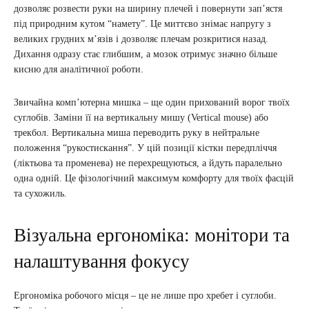
дозволяє розвести руки на ширину плечей і повернути зап’ястя
під природним кутом “намету”. Це миттєво знімає напругу з
великих грудних м’язів і дозволяє плечам розкритися назад.
Дихання одразу стає глибшим, а мозок отримує значно більше
кисню для аналітичної роботи.
Звичайна комп’ютерна мишка – ще один прихований ворог твоїх
суглобів. Заміни її на вертикальну мишу (Vertical mouse) або
трекбол. Вертикальна миша переводить руку в нейтральне
положення “рукостискання”. У цій позиції кістки передпліччя
(ліктьова та променева) не перехрещуються, а йдуть паралельно
одна одній. Це фізологічний максимум комфорту для твоїх фасцій
та сухожиль.
Візуальна ергономіка: монітори та
налаштування фокусу
Ергономіка робочого місця – це не лише про хребет і суглоби.