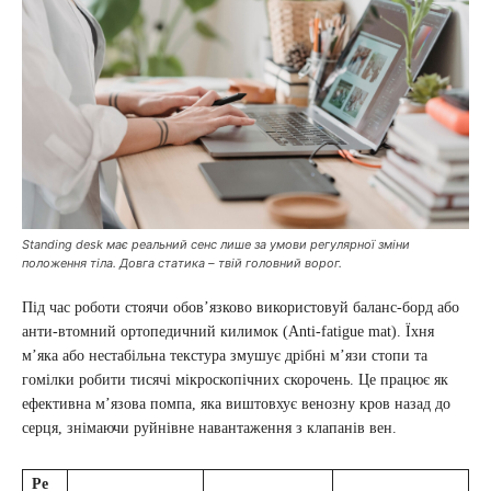
Standing desk має реальний сенс лише за умови регулярної зміни
положення тіла. Довга статика – твій головний ворог.
Під час роботи стоячи обов’язково використовуй баланс-борд або
анти-втомний ортопедичний килимок (Anti-fatigue mat). Їхня
м’яка або нестабільна текстура змушує дрібні м’язи стопи та
гомілки робити тисячі мікроскопічних скорочень. Це працює як
ефективна м’язова помпа, яка виштовхує венозну кров назад до
серця, знімаючи руйнівне навантаження з клапанів вен.
Ре