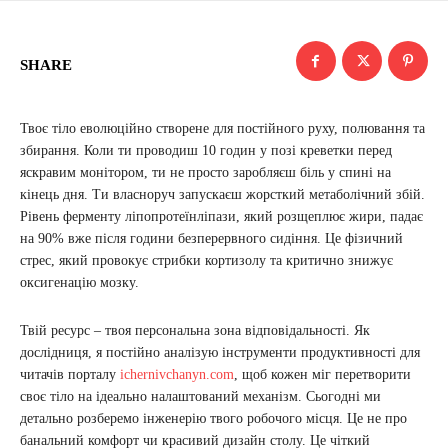
SHARE
Твоє тіло еволюційно створене для постійного руху, полювання та
збирання. Коли ти проводиш 10 годин у позі креветки перед
яскравим монітором, ти не просто заробляєш біль у спині на
кінець дня. Ти власноруч запускаєш жорсткий метаболічний збій.
Рівень ферменту ліпопротеїнліпази, який розщеплює жири, падає
на 90% вже після години безперервного сидіння. Це фізичний
стрес, який провокує стрибки кортизолу та критично знижує
оксигенацію мозку.
Твій ресурс – твоя персональна зона відповідальності. Як
дослідниця, я постійно аналізую інструменти продуктивності для
читачів порталу
ichernivchanyn.com
, щоб кожен міг перетворити
своє тіло на ідеально налаштований механізм. Сьогодні ми
детально розберемо інженерію твого робочого місця. Це не про
банальний комфорт чи красивий дизайн столу. Це чіткий