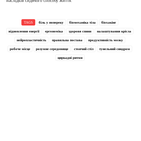
наслідків сидячого способу життя.
TAGS
біль у попереку
біомеханіка тіла
біохакінг
відновлення енергії
ергономіка
здоровя спини
налаштування крісла
нейропластичність
правильна постава
продуктивність мозку
робоче місце
розумне середовище
стоячий стіл
тунельний синдром
циркадні ритми