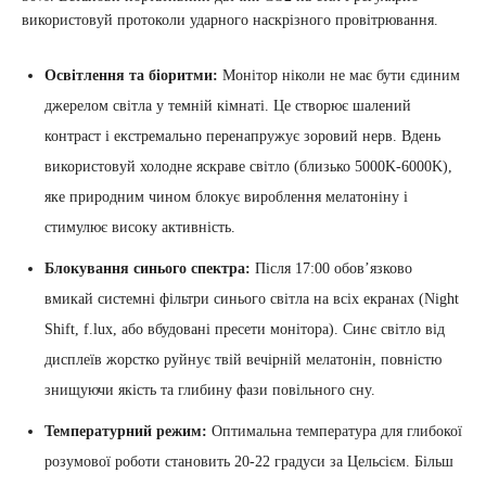
використовуй протоколи ударного наскрізного провітрювання.
Освітлення та біоритми:
Монітор ніколи не має бути єдиним
джерелом світла у темній кімнаті. Це створює шалений
контраст і екстремально перенапружує зоровий нерв. Вдень
використовуй холодне яскраве світло (близько 5000K-6000K),
яке природним чином блокує вироблення мелатоніну і
стимулює високу активність.
Блокування синього спектра:
Після 17:00 обов’язково
вмикай системні фільтри синього світла на всіх екранах (Night
Shift, f.lux, або вбудовані пресети монітора). Синє світло від
дисплеїв жорстко руйнує твій вечірній мелатонін, повністю
знищуючи якість та глибину фази повільного сну.
Температурний режим:
Оптимальна температура для глибокої
розумової роботи становить 20-22 градуси за Цельсієм. Більш