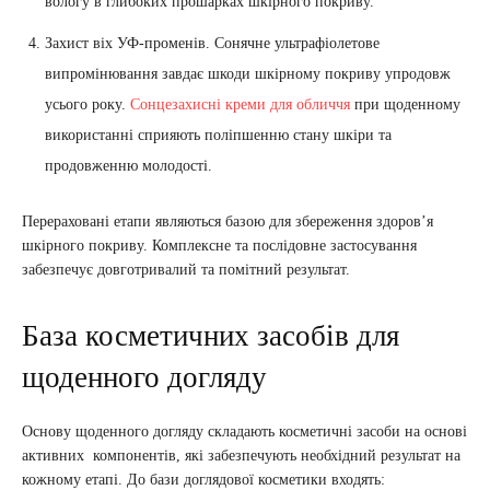
вологу в глибоких прошарках шкірного покриву.
Захист віх УФ-променів. Сонячне ультрафіолетове
випромінювання завдає шкоди шкірному покриву упродовж
усього року.
Сонцезахисні креми для обличчя
при щоденному
використанні сприяють поліпшенню стану шкіри та
продовженню молодості.
Перераховані етапи являються базою для збереження здоров’я
шкірного покриву. Комплексне та послідовне застосування
забезпечує довготривалий та помітний результат.
База косметичних засобів для
щоденного догляду
Основу щоденного догляду складають косметичні засоби на основі
активних компонентів, які забезпечують необхідний результат на
кожному етапі. До бази доглядової косметики входять: