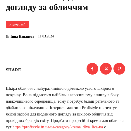
догляду за обличчям
Я здоровий
11.03.2024
Inna Hananova
By
SHARE
Шкіра обличчя є найуразливішою ділянкою усього шкірного
покриву. Вона піддається найбільш агресивному впливу з боку
навколишнього середовища, тому потребує більш ретельного та
дбайливого піклування. Інтернет-магазин Profistyle презентує
якісні засоби для щоденного догляду за шкірою обличчя від
провідних брендів світу. Придбати професійні креми для обличчя
тут
https://profistyle.in.ua/ua/category/krema_dlya_lica-ua
є