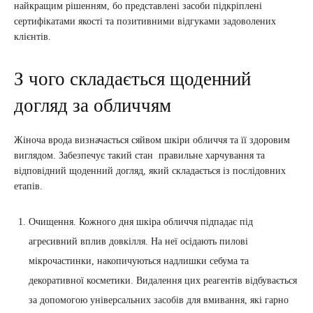
найкращим рішенням, бо представлені засоби підкріплені
сертифікатами якості та позитивними відгуками задоволених
клієнтів.
З чого складається щоденний
догляд за обличчям
Жіноча врода визначається сяйвом шкіри обличчя та її здоровим
виглядом. Забезпечує такий стан правильне харчування та
відповідний щоденний догляд, який складається із послідовних
етапів.
Очищення. Кожного дня шкіра обличчя підпадає під
агресивний вплив довкілля. На неї осідають пилові
мікрочастинки, накопичуються надлишки себума та
декоративної косметики. Видалення цих реагентів відбувається
за допомогою універсальних засобів для вмивання, які гарно