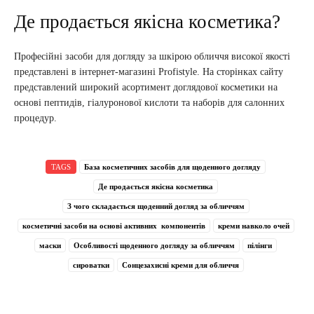
Де продається якісна косметика?
Професійні засоби для догляду за шкірою обличчя високої якості
представлені в інтернет-магазині Profistyle. На сторінках сайту
представлений широкий асортимент доглядової косметики на
основі пептидів, гіалуронової кислоти та наборів для салонних
процедур.
TAGS
База косметичних засобів для щоденного догляду
Де продається якісна косметика
З чого складається щоденний догляд за обличчям
косметичні засоби на основі активних компонентів
креми навколо очей
маски
Особливості щоденного догляду за обличчям
пілінги
сироватки
Сонцезахисні креми для обличчя