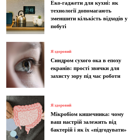
Еко-гаджети для кухні: як
технології допомагають
зменшити кількість відходів у
побуті
Я здоровий
Синдром сухого ока в епоху
екранів: прості звички для
захисту зору під час роботи
Я здоровий
Мікробіом кишечника: чому
ваш настрій залежить від
бактерій і як їх «підгодувати»