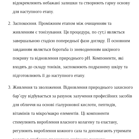
відокремлюють небажані залишки та створюють гарну основу
для наступного етапу.
Заспокоєння. Проміжним етапом між очищенням та
живленням є тонізування. Ця процедура, по сут,і являється
завершальною стадією попередньої фази догляду. ЇЇ основним
завданням являється боротьба із зневодненням шкірного
покриву та відновлення природнього pH. Компоненти, які
входять до складу тоніків, заспокоюють подразнену шкіру та
підготовлюють її до наступного етапу.
Живлення та зволоження. Відновлення природнього захисного
бар’єру відбувається за рахунок залучення професійних засобів
для обличчя на основі гіалуронової кислоти, пептидів,
вітамінів та мікро/макро елементів. Ці компоненти
стимулюють вироблення власного колагену та еластану,
регулюють вироблення кожного сала та допомагають утримати