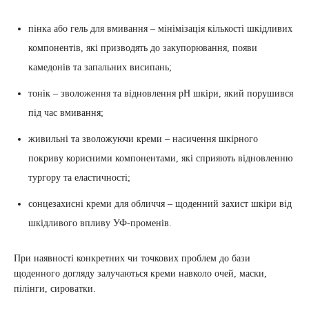
пінка або гель для вмивання – мінімізація кількості шкідливих
компонентів, які призводять до закупорювання, появи
камедонів та запальних висипань;
тонік – зволоження та відновлення рН шкіри, який порушився
під час вмивання;
живильні та зволожуючи креми – насичення шкірного
покриву корисними компонентами, які сприяють відновленню
тургору та еластичності;
сонцезахисні креми для обличчя – щоденний захист шкіри від
шкідливого впливу УФ-променів.
При наявності конкретних чи точкових проблем до бази
щоденного догляду залучаються креми навколо очей, маски,
пілінги, сироватки.