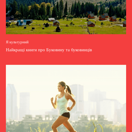
Я культурний
Найкращі книги про Буковину та буковинців