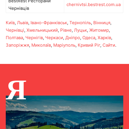
BestRest Ресторани
chernivtsi.bestrest.com.ua
Чернівців
Київ
,
Львів
,
Івано-Франківськ
,
Тернопіль
,
Вінниця
,
Чернівці
,
Хмельницький
,
Рівне
,
Луцьк
,
Житомир
,
Полтава
,
Чернігів
,
Черкаси
,
Дніпро
,
Одеса
,
Харків
,
Запоріжжя
,
Миколаїв
,
Маріуполь
,
Кривий Ріг
,
Сайти
.
Я