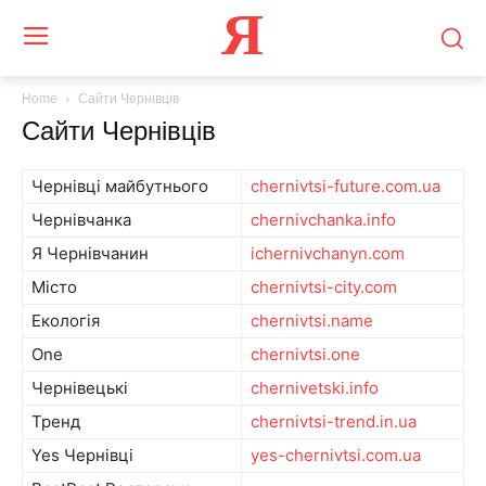
Я
Home
Сайти Чернівців
Сайти Чернівців
Чернівці майбутнього
chernivtsi-future.com.ua
Чернівчанка
chernivchanka.info
Я Чернівчанин
ichernivchanyn.com
Місто
chernivtsi-city.com
Екологія
chernivtsi.name
One
chernivtsi.one
Чернівецькі
chernivetski.info
Тренд
chernivtsi-trend.in.ua
Yes Чернівці
yes-chernivtsi.com.ua